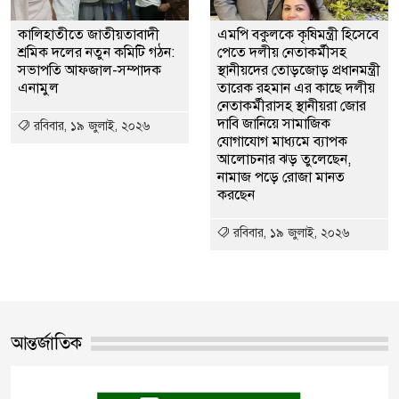
কালিহাতীতে জাতীয়তাবাদী
এমপি বকুলকে কৃষিমন্ত্রী হিসেবে
শ্রমিক দলের নতুন কমিটি গঠন:
পেতে দলীয় নেতাকর্মীসহ
সভাপতি আফজাল-সম্পাদক
স্থানীয়দের তোড়জোড় প্রধানমন্ত্রী
এনামুল
তারেক রহমান এর কাছে দলীয়
নেতাকর্মীরাসহ স্থানীয়রা জোর
দাবি জানিয়ে সামাজিক
রবিবার, ১৯ জুলাই, ২০২৬
যোগাযোগ মাধ্যমে ব্যাপক
আলোচনার ঝড় তুলেছেন,
নামাজ পড়ে রোজা মানত
করছেন
রবিবার, ১৯ জুলাই, ২০২৬
আন্তর্জাতিক