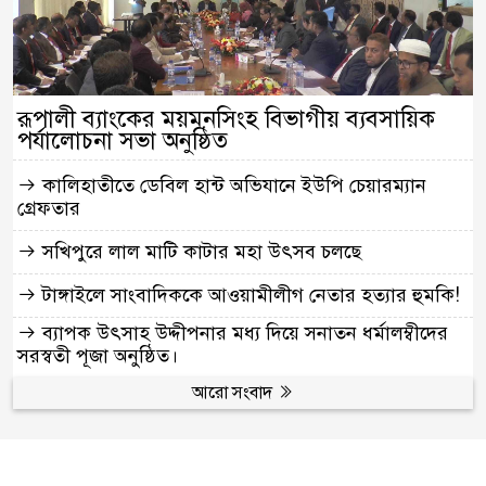
রূপালী ব্যাংকের ময়মনসিংহ বিভাগীয় ব্যবসায়িক
পর্যালোচনা সভা অনুষ্ঠিত
কালিহাতীতে ডেবিল হান্ট অভিযানে ইউপি চেয়ারম্যান
গ্রেফতার
সখিপুরে লাল মাটি কাটার মহা উৎসব চলছে
টাঙ্গাইলে সাংবাদিককে আওয়ামীলীগ নেতার হত্যার হুমকি!
ব্যাপক উৎসাহ উদ্দীপনার মধ্য দিয়ে সনাতন ধর্মালম্বীদের
সরস্বতী পূজা অনুষ্ঠিত।
আরো সংবাদ