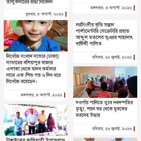
তালুকদারের শ্রদ্ধা নিবেদন
মঙ্গলবার, ৪ অগাস্ট, ২০২৬
বুধবার, ৫ অগাস্ট, ২০২৬
নরসিংদীর কৃতি সন্তান
পার্লামেন্টারি সেক্রেটারি প্রয়াত
আব্দুল মতলেব ভূঞার শাহাদাৎ
বার্ষিকী পালিত
নিখোঁজ সংবাদ সাভার (ঢাকা):
রবিবার, ২৬ জুলাই, ২০২৬
সাভারের বলিয়াপুর বাজার
এলাকা থেকে যাদব কর্মকার
নামে এক /শিশু গত ৬ দিন ধরে
নিখোঁজ রয়েছেন।
মঙ্গলবার, ৪ অগাস্ট, ২০২৬
নওগাঁয় পানিতে ডুবে নবদম্পতির
মৃত্যু, শয়ন ঘর থেকে যুবকের
মরদেহ উদ্ধার
রবিবার, ২৬ জুলাই, ২০২৬
টাঙ্গাইলের কালিহাতী উপজেলার