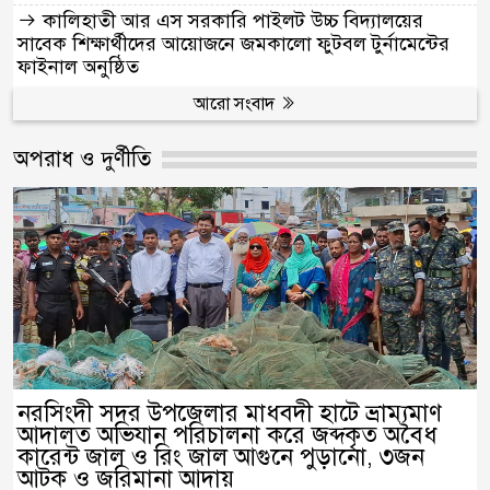
কালিহাতী আর এস সরকারি পাইলট উচ্চ বিদ্যালয়ের
সাবেক শিক্ষার্থীদের আয়োজনে জমকালো ফুটবল টুর্নামেন্টের
ফাইনাল অনুষ্ঠিত
আরো সংবাদ
অপরাধ ও দুর্ণীতি
নরসিংদী সদর উপজেলার মাধবদী হাটে ভ্রাম্যমাণ
আদালত অভিযান পরিচালনা করে জব্দকৃত অবৈধ
কারেন্ট জাল ও রিং জাল আগুনে পুড়ানো, ৩জন
আটক ও জরিমানা আদায়