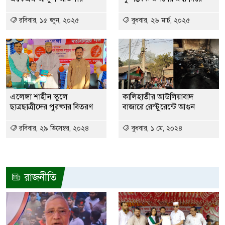
ভূঞার শাহাদাৎ বার্ষিকী পালিত
রবিবার, ১৫ জুন, ২০২৫
বুধবার, ২৬ মার্চ, ২০২৫
নওগাঁয় পানিতে ডুবে নবদম্পতির
১০
মৃত্যু, শয়ন ঘর থেকে যুবকের মরদেহ
উদ্ধার
এলেঙ্গা শাহীন স্কুলে
কালিহাতীর আউলিয়াবাদ
ছাত্রছাত্রীদের পুরষ্কার বিতরণ
বাজারে রেস্টুরেন্টে আগুন
রবিবার, ২৯ ডিসেম্বর, ২০২৪
বুধবার, ১ মে, ২০২৪
রাজনীতি