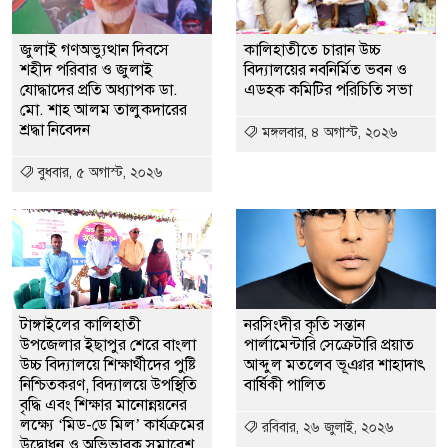
জুলাই গণঅভ্যুত্থান দিবসে
কালিহাতীতে চারান উচ্চ
শহীদ পরিবার ও জুলাই
বিদ্যালয়ের নবনির্মিত ভবন ও
যোদ্ধাদের প্রতি অধ্যাপক ডা.
এডহক কমিটির পরিচিতি সভা
মো. শাহ আলম তালুকদারের
শ্রদ্ধা নিবেদন
মঙ্গলবার, ৪ অগাস্ট, ২০২৬
বুধবার, ৫ অগাস্ট, ২০২৬
টাঙ্গাইলের কালিহাতী
নরসিংদীর কৃতি সন্তান
উপজেলার ইছাপুর শেরে বাংলা
পার্লামেন্টারি সেক্রেটারি প্রয়াত
উচ্চ বিদ্যালয়ে শিক্ষার্থীদের পুষ্টি
আব্দুল মতলেব ভূঞার শাহাদাৎ
নিশ্চিতকরণ, বিদ্যালয়ে উপস্থিতি
বার্ষিকী পালিত
বৃদ্ধি এবং শিক্ষার মানোন্নয়নের
লক্ষ্যে ‘মিড-ডে মিল’ কার্যক্রমের
রবিবার, ২৬ জুলাই, ২০২৬
উদ্বোধন ও অভিভাবক সমাবেশ