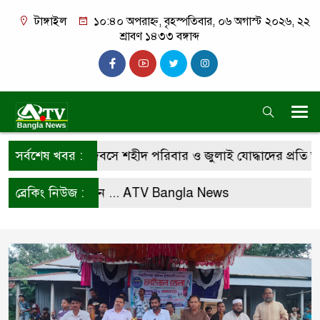
টাঙ্গাইল
১০:৪০ অপরাহ্ন, বৃহস্পতিবার, ০৬ অগাস্ট ২০২৬, ২২
শ্রাবণ ১৪৩৩ বঙ্গাব্দ
্যুত্থান দিবসে শহীদ পরিবার ও জুলাই যোদ্ধাদের প্রতি অধ্যাপক ডা
সর্বশেষ খবর :
করে রাখুন ...
ব্রেকিং নিউজ :
ATV Bangla News