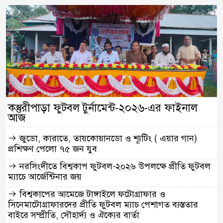
কস্তুরীপাড়া ফুটবল টুর্নামেন্ট-২০২৬-এর ফাইনাল
আজ
জুডো, কারাতে, তায়কোয়ানডো ও শ্যূটিং ( এয়ার গান)
প্রশিক্ষণ পেলো ৭৫ জন যুব
নরসিংদীতে বিশ্বকাপ ফুটবল-২০২৬ উপলক্ষে প্রীতি ফুটবল
ম্যাচে আর্জেন্টিনার জয়
বিশ্বকাপের আমেজে টাঙ্গাইলে ফটোগ্রাফার ও
সিনেমাটোগ্রাফারদের প্রীতি ফুটবল ম্যাচ পেশাগত ব্যস্ততার
বাইরে সম্প্রীতি, সৌহার্দ্য ও ঐক্যের বার্তা