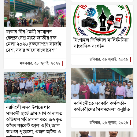
ঢাকায় চীন-মৈত্রী সম্মেলন
কেন্দ্রসংলগ্ন মাঠে জাতীয় বৃক্ষ
টাংগাইল ডিজিটাল মাল্টিমিডিয়া
মেলা ২০২৬ বৃক্ষরোপণে সাজাই
সাংবাদিক সংগঠন
দেশ, সবার আগে বাংলাদেশ”
রবিবার, ২৬ জুলাই, ২০২৬
মঙ্গলবার, ২৮ জুলাই, ২০২৬
নরসিংদীতে সরকারি কর্মকর্তা-
নরসিংদী সদর উপজেলার
কর্মচারীদের মিলনমেলা অনুষ্ঠিত
মাধবদী হাটে ভ্রাম্যমাণ আদালত
অভিযান পরিচালনা করে জব্দকৃত
রবিবার, ২৬ জুলাই, ২০২৬
অবৈধ কারেন্ট জাল ও রিং জাল
আগুনে পুড়ানো, ৩জন আটক ও