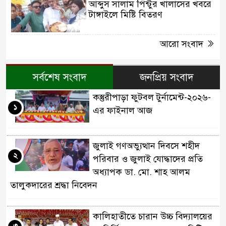
আব্দুস সালাম পিন্টুর খালাসের খবরে
টাঙ্গাইলে মিষ্টি বিতরণ
আরো সংবাদ
সর্বশেষ সংবাদ
জনপ্রিয় সংবাদ
কস্তুরীপাড়া ফুটবল টুর্নামেন্ট-২০২৬-
১
এর ফাইনাল আজ
জুলাই গণঅভ্যুত্থান দিবসে শহীদ
২
পরিবার ও জুলাই যোদ্ধাদের প্রতি
অধ্যাপক ডা. মো. শাহ আলম
তালুকদারের শ্রদ্ধা নিবেদন
কালিহাতীতে চারান উচ্চ বিদ্যালয়ের