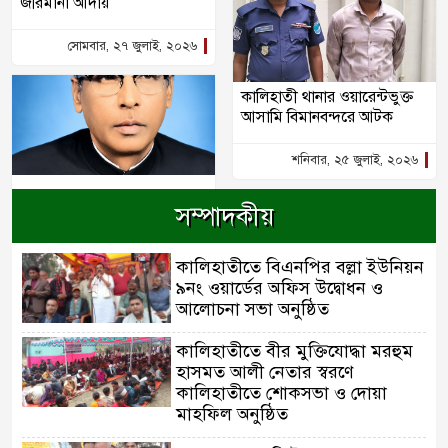
জরিমানা আদায়
সোমবার, ২৭ জুলাই, ২০২৬
কালিহাতী থানার ওয়ারেন্টভুক্ত
আসামি বিমানবন্দরে আটক
শনিবার, ২৫ জুলাই, ২০২৬
সম্পাদকীয়
কালিহাতীতে বিএনপির বল্লা ইউনিয়ন
৯নং ওয়ার্ডের অফিস উদ্বোধন ও
আলোচনা সভা অনুষ্ঠিত
কালিহাতীতে বীর মুক্তিযোদ্ধা মরহুম
হাসমত আলী নেতার স্বরণে
কালিহাতীতে শোকসভা ও দোয়া
মাহফিল অনুষ্ঠিত