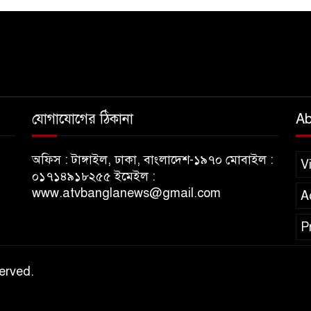
র
শি
যোগাযোগের ঠিকানা
Ab
বৃ
ম
অফিস : টাঙ্গাইল, ঢাকা, বাংলাদেশ-১৯৭০ মোবাইল :
অন
V
০১৭১৪৯১৮২৫৫ ইমেইল :
www.atvbanglanews@gmail.com
A
P
অ
erved.