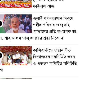
ফাইনাল আজ
জুলাই গণঅভ্যুত্থান দিবসে
২
শহীদ পরিবার ও জুলাই
যোদ্ধাদের প্রতি অধ্যাপক ডা.
ো. শাহ আলম তালুকদারের শ্রদ্ধা নিবেদন
কালিহাতীতে চারান উচ্চ
৩
বিদ্যালয়ের নবনির্মিত ভবন
ও এডহক কমিটির পরিচিতি
ভা
নিখোঁজ সংবাদ সাভার
৪
(ঢাকা): সাভারের বলিয়াপুর
বাজার এলাকা থেকে যাদব
র্মকার নামে এক /শিশু গত ৬ দিন ধরে নিখোঁজ