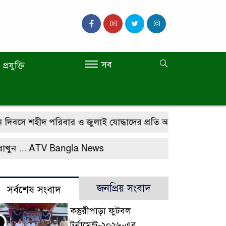
সব
প্রযুক্তি
দিবসে শহীদ পরিবার ও জুলাই যোদ্ধাদের প্রতি অধ্যাপক ডা. মো. শা
ন ...
ATV Bangla News
জনপ্রিয় সংবাদ
সর্বশেষ সংবাদ
কস্তুরীপাড়া ফুটবল
টুর্নামেন্ট-২০২৬-এর