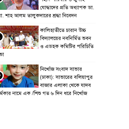
যোদ্ধাদের প্রতি অধ্যাপক ডা.
ো. শাহ আলম তালুকদারের শ্রদ্ধা নিবেদন
কালিহাতীতে চারান উচ্চ
২
বিদ্যালয়ের নবনির্মিত ভবন
ও এডহক কমিটির পরিচিতি
ভা
নিখোঁজ সংবাদ সাভার
৩
(ঢাকা): সাভারের বলিয়াপুর
বাজার এলাকা থেকে যাদব
র্মকার নামে এক /শিশু গত ৬ দিন ধরে নিখোঁজ
য়েছেন।
টাঙ্গাইলের কালিহাতী
৪
উপজেলার ইছাপুর শেরে