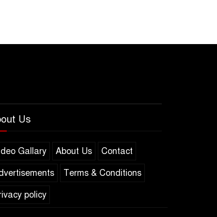
০
নবনিযুক্ত ব্যবস্থাপনা
পরিচালক কাজী রওনাকুল
সলাম টিপুকে শুভেচ্ছা ও অভিনন্দন
out Us
ideo Gallary
About Us
Contact
dvertisements
Terms & Conditions
rivacy policy