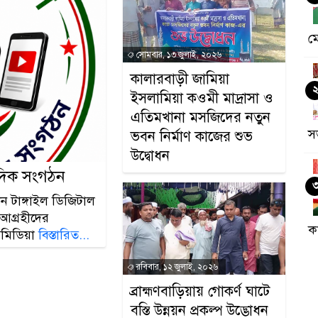
ম
সোমবার, ১৩ জুলাই, ২০২৬
কালারবাড়ী জামিয়া
ইসলামিয়া কওমী মাদ্রাসা ও
এতিমখানা মসজিদের নতুন
স
ভবন নির্মাণ কাজের শুভ
উদ্বোধন
বাদিক সংগঠন
ন টাঙ্গাইল ডিজিটাল
 আগ্রহীদের
ক
িমিডিয়া
বিস্তারিত...
র
রবিবার, ১২ জুলাই, ২০২৬
ব্রাহ্মণবাড়িয়ায় গোকর্ণ ঘাটে
বস্তি উন্নয়ন প্রকল্প উদ্ভোধন