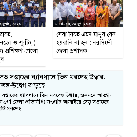
ক
 ২ জুলাই, ২০২৬
সোমবার, ২৯ জুন, ২০২৬
আ
রাতে,
সেবা নিতে এসে মানুষ যেন
ডো ও শ্যূটিং (
হয়রানি না হন : নরসিংদী
) প্রশিক্ষণ পেলো
জেলা প্রশাসক
ুব
ভ
েড় সপ্তাহের ব্যাবধানে তিন মরদেহ উদ্ধার,
ঙ্ক-উদ্বেগ বাড়ছে
 সপ্তাহের ব্যাবধানে তিন মরদেহ উদ্ধার, জনমনে আতঙ্ক-
 নওগাঁ জেলা প্রতিনিধিঃ নওগাঁর আত্রাইয়ে দেড় সপ্তাহের
িনটি মরদেহ
উ