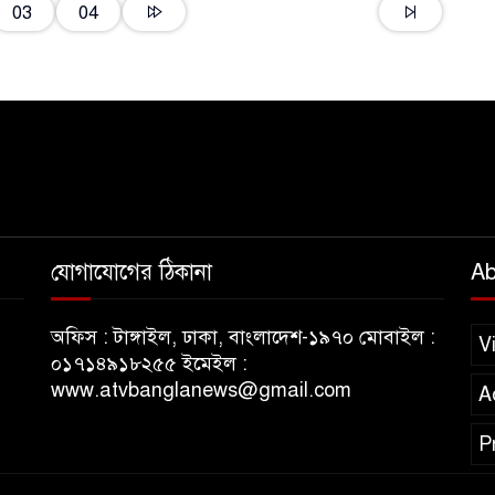
১
03
04
ই
যোগাযোগের ঠিকানা
Ab
অফিস : টাঙ্গাইল, ঢাকা, বাংলাদেশ-১৯৭০ মোবাইল :
V
০১৭১৪৯১৮২৫৫ ইমেইল :
www.atvbanglanews@gmail.com
A
P