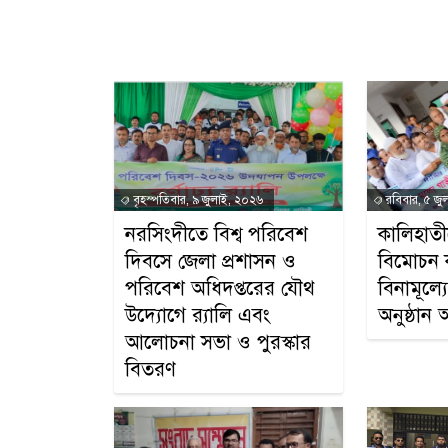
বৃহস্পতিবার, ৯ জুলাই, ২০২৬
রবিবার, ৫ জু
নরসিংদীতে বিশ্ব পরিবেশ
কালিহাতীত
দিবসে জেলা প্রশাসন ও
বিমোচন ক
পরিবেশ অধিদপ্তরের যৌথ
বিনামূল্
উদ্যোগে র‍্যালি এবং
অনুষ্ঠান অ
আলোচনা সভা ও পুরস্কার
বিতরণ