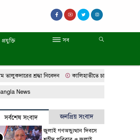
সব
প্রযুক্তি
কদারের শ্রদ্ধা নিবেদন
কালিহাতীতে চারান উচ্চ বিদ্যালয়ের
a News
জনপ্রিয় সংবাদ
সর্বশেষ সংবাদ
জুলাই গণঅভ্যুত্থান দিবসে
শহীদ পরিবার ও জুলাই