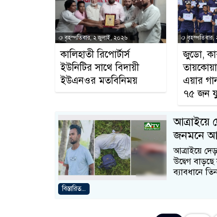
বৃহস্পতিবার, ২ জুলাই, ২০২৬
বৃহস্পতিবার,
কালিহাতী রিপোর্টার্স
জুডো, কা
ইউনিটির সাথে বিদায়ী
তায়কোয়ান
ইউএনওর মতবিনিময়
এয়ার গান
৭৫ জন য
আত্রাইয়ে দ
জনমনে আত
আত্রাইয়ে দেড়
উদ্বেগ বাড়ছে
ব্যাবধানে ত
বিস্তারিত...