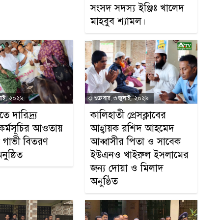
সংসদ সদস্য ইঞ্জিঃ খালেদ
শি
মাহবুব শ্যামল।
বৃ
ম
অন
লাই, ২০২৬
শুক্রবার, ৩ জুলাই, ২০২৬
ে দারিদ্র্য
কালিহাতী প্রেসক্লাবের
অ
র্মসূচির আওতায়
আহ্বায়ক রশিদ আহমেদ
যে গাভী বিতরণ
আব্বাসীর পিতা ও সাবেক
নুষ্ঠিত
ইউএনও খাইরুল ইসলামের
জন্য দোয়া ও মিলাদ
অনুষ্ঠিত
স