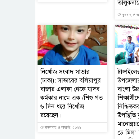
তালুকদারে
বুধবার, ৫ অ
নিখোঁজ সংবাদ সাভার
টাঙ্গাইল
(ঢাকা): সাভারের বলিয়াপুর
উপজেলার
বাজার এলাকা থেকে যাদব
বাংলা উচ্
কর্মকার নামে এক /শিশু গত
শিক্ষার্থীদ
৬ দিন ধরে নিখোঁজ
নিশ্চিতকর
রয়েছেন।
উপস্থিতি ব
মানোন্নয়
মঙ্গলবার, ৪ অগাস্ট, ২০২৬
ডে মিল’ ক