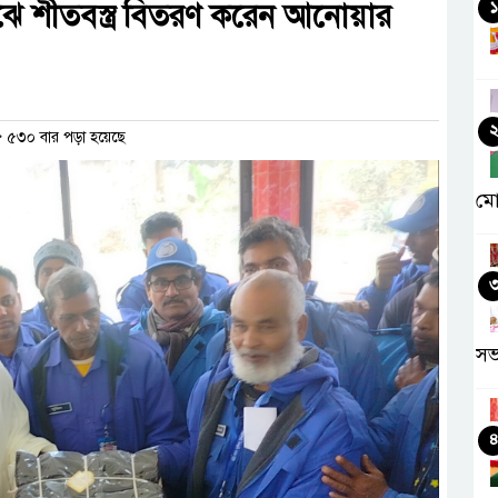
ঝে শীতবস্ত্র বিতরণ করেন আনোয়ার
১
৫৩০ বার পড়া হয়েছে
মো
সভ