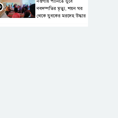
নওগাঁয় পানিতে ডুবে
০
নবদম্পতির মৃত্যু, শয়ন ঘর
থেকে যুবকের মরদেহ উদ্ধার