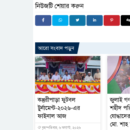
নিউজটি শেয়ার করুন
আরো সংবাদ পড়ুন
কস্তুরীপাড়া ফুটবল
জুলাই গণ
টুর্নামেন্ট-২০২৬-এর
শহীদ পর
ফাইনাল আজ
যোদ্ধাদের
মো. শা
বৃহস্পতিবার, ৬ অগাস্ট, ২০২৬