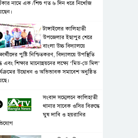
্মকার নামে এক /শিশু গত ৬ দিন ধরে নিখোঁজ
েছেন।
টাঙ্গাইলের কালিহাতী
৫
উপজেলার ইছাপুর শেরে
বাংলা উচ্চ বিদ্যালয়ে
্ষার্থীদের পুষ্টি নিশ্চিতকরণ, বিদ্যালয়ে উপস্থিতি
্ধি এবং শিক্ষার মানোন্নয়নের লক্ষ্যে ‘মিড-ডে মিল’
র্যক্রমের উদ্বোধন ও অভিভাবক সমাবেশ অনুষ্ঠিত
়েছে।
সংবাদ সম্মেলনে কালিহাতী
৬
থানার সাবেক ওসির বিরুদ্ধে
ঘুষ দাবি ও হয়রানির
ভিযোগ