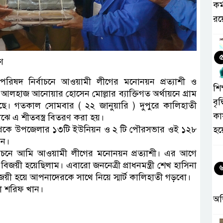
কর
রয়
ণ
পরিষদ নির্বাচনে আওয়ামী লীগের মনোনয়ন প্রত্যাশী ও
শিক
হাজ আনোয়ার হোসেন মোল্লার ব্যাক্তিগত অর্থায়নে গ্রাম
বৃদ
েছে। গতকাল সোমবার ( ২২ জানুয়ারি ) দুপুরে কালিহাতী
কা
ে এ শীতবস্ত্র বিতরণ করা হয়।
 থেকে উপজেলার ১৩টি ইউনিয়ন ও ২ টি পৌরসভার ওই ১২৮
হয
েন।
াচনে আমি আওয়ামী লীগের মনোনয়ন প্রত্যাশী। এর আগে
বিজয়ী হয়েছিলাম। এবারো জননেত্রী প্রাধনমন্ত্রী শেখ হাসিনা
 হয়ে আপনাদেরকে সাথে নিয়ে স্মার্ট কালিহাতী গড়বো।
া শরিফ খান।
অ