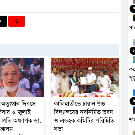
সা
কর
পু
অভ্যুত্থান দিবসে
কালিহাতীতে চারান উচ্চ
িবার ও জুলাই
বিদ্যালয়ের নবনির্মিত ভবন
শা
 প্রতি অধ্যাপক ডা.
ও এডহক কমিটির পরিচিতি
হ আলম
সভা