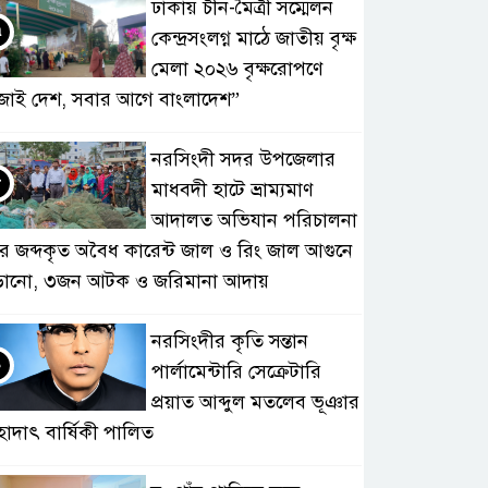
ঢাকায় চীন-মৈত্রী সম্মেলন
৭
কেন্দ্রসংলগ্ন মাঠে জাতীয় বৃক্ষ
মেলা ২০২৬ বৃক্ষরোপণে
জাই দেশ, সবার আগে বাংলাদেশ”
নরসিংদী সদর উপজেলার
৮
মাধবদী হাটে ভ্রাম্যমাণ
আদালত অভিযান পরিচালনা
ে জব্দকৃত অবৈধ কারেন্ট জাল ও রিং জাল আগুনে
ড়ানো, ৩জন আটক ও জরিমানা আদায়
নরসিংদীর কৃতি সন্তান
৯
পার্লামেন্টারি সেক্রেটারি
প্রয়াত আব্দুল মতলেব ভূঞার
হাদাৎ বার্ষিকী পালিত