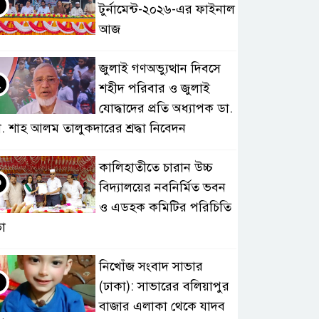
টুর্নামেন্ট-২০২৬-এর ফাইনাল
আজ
জুলাই গণঅভ্যুত্থান দিবসে
২
শহীদ পরিবার ও জুলাই
যোদ্ধাদের প্রতি অধ্যাপক ডা.
. শাহ আলম তালুকদারের শ্রদ্ধা নিবেদন
কালিহাতীতে চারান উচ্চ
৩
বিদ্যালয়ের নবনির্মিত ভবন
ও এডহক কমিটির পরিচিতি
া
নিখোঁজ সংবাদ সাভার
৪
(ঢাকা): সাভারের বলিয়াপুর
বাজার এলাকা থেকে যাদব