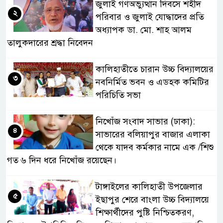
জুলাই গণঅভ্যুত্থান দিবসে শহীদ
২
পরিবার ও জুলাই যোদ্ধাদের প্রতি
অধ্যাপক ডা. মো. শাহ আলম
তালুকদারের শ্রদ্ধা নিবেদন
কালিহাতীতে চারান উচ্চ বিদ্যালয়ের
৩
নবনির্মিত ভবন ও এডহক কমিটির
পরিচিতি সভা
নিখোঁজ সংবাদ সাভার (ঢাকা):
৪
সাভারের বলিয়াপুর বাজার এলাকা
থেকে যাদব কর্মকার নামে এক /শিশু
গত ৬ দিন ধরে নিখোঁজ রয়েছেন।
টাঙ্গাইলের কালিহাতী উপজেলার
৫
ইছাপুর শেরে বাংলা উচ্চ বিদ্যালয়ে
শিক্ষার্থীদের পুষ্টি নিশ্চিতকরণ,