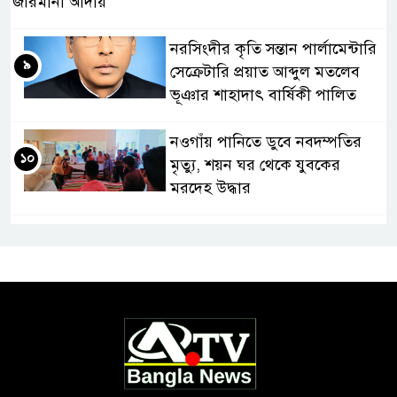
জরিমানা আদায়
নরসিংদীর কৃতি সন্তান পার্লামেন্টারি
৯
সেক্রেটারি প্রয়াত আব্দুল মতলেব
ভূঞার শাহাদাৎ বার্ষিকী পালিত
নওগাঁয় পানিতে ডুবে নবদম্পতির
১০
মৃত্যু, শয়ন ঘর থেকে যুবকের
মরদেহ উদ্ধার