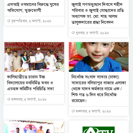
এসআই ওসমানের বিরুদ্ধে ঘুষের
জুলাই গণঅভ্যুত্থান দিবসে শহীদ
অভিযোগ, ভুক্তভোগী
পরিবার ও জুলাই যোদ্ধাদের প্রতি
অধ্যাপক ডা. মো. শাহ আলম
বৃহস্পতিবার, ৬ অগাস্ট, ২০২৬
তালুকদারের শ্রদ্ধা নিবেদন
বুধবার, ৫ অগাস্ট, ২০২৬
কালিহাতীতে চারান উচ্চ
নিখোঁজ সংবাদ সাভার (ঢাকা):
বিদ্যালয়ের নবনির্মিত ভবন ও
সাভারের বলিয়াপুর বাজার এলাকা
এডহক কমিটির পরিচিতি সভা
থেকে যাদব কর্মকার নামে এক /
শিশু গত ৬ দিন ধরে নিখোঁজ
মঙ্গলবার, ৪ অগাস্ট, ২০২৬
রয়েছেন।
মঙ্গলবার, ৪ অগাস্ট, ২০২৬