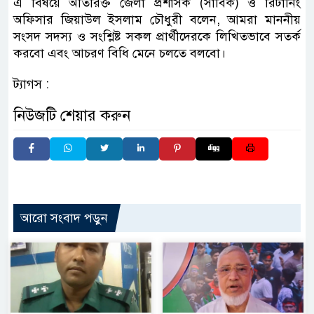
এ বিষয়ে অতিরিক্ত জেলা প্রশাসক (সার্বিক) ও রিটার্নিং
অফিসার জিয়াউল ইসলাম চৌধুরী বলেন, আমরা মাননীয়
সংসদ সদস্য ও সংশ্লিষ্ট সকল প্রার্থীদেরকে লিখিতভাবে সতর্ক
করবো এবং আচরণ বিধি মেনে চলতে বলবো।
ট্যাগস :
নিউজটি শেয়ার করুন
আরো সংবাদ পড়ুন