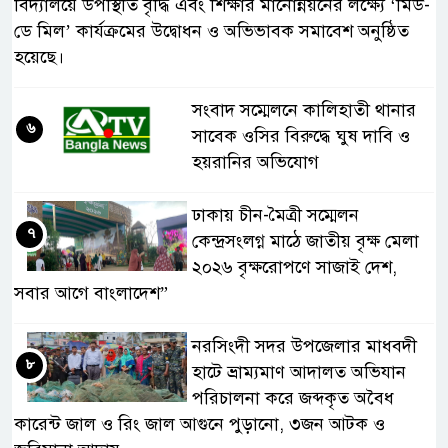
বিদ্যালয়ে উপস্থিতি বৃদ্ধি এবং শিক্ষার মানোন্নয়নের লক্ষ্যে ‘মিড-
ডে মিল’ কার্যক্রমের উদ্বোধন ও অভিভাবক সমাবেশ অনুষ্ঠিত
হয়েছে।
সংবাদ সম্মেলনে কালিহাতী থানার
৬
সাবেক ওসির বিরুদ্ধে ঘুষ দাবি ও
হয়রানির অভিযোগ
ঢাকায় চীন-মৈত্রী সম্মেলন
৭
কেন্দ্রসংলগ্ন মাঠে জাতীয় বৃক্ষ মেলা
২০২৬ বৃক্ষরোপণে সাজাই দেশ,
সবার আগে বাংলাদেশ”
নরসিংদী সদর উপজেলার মাধবদী
৮
হাটে ভ্রাম্যমাণ আদালত অভিযান
পরিচালনা করে জব্দকৃত অবৈধ
কারেন্ট জাল ও রিং জাল আগুনে পুড়ানো, ৩জন আটক ও