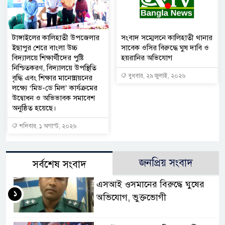
টাঙ্গাইলের কালিহাতী উপজেলার
সংবাদ সম্মেলনে কালিহাতী থানার
ইছাপুর শেরে বাংলা উচ্চ
সাবেক ওসির বিরুদ্ধে ঘুষ দাবি ও
বিদ্যালয়ে শিক্ষার্থীদের পুষ্টি
হয়রানির অভিযোগ
নিশ্চিতকরণ, বিদ্যালয়ে উপস্থিতি
বুধবার, ২৯ জুলাই, ২০২৬
বৃদ্ধি এবং শিক্ষার মানোন্নয়নের
লক্ষ্যে ‘মিড-ডে মিল’ কার্যক্রমের
উদ্বোধন ও অভিভাবক সমাবেশ
অনুষ্ঠিত হয়েছে।
শনিবার, ১ অগাস্ট, ২০২৬
জনপ্রিয় সংবাদ
সর্বশেষ সংবাদ
এসআই ওসমানের বিরুদ্ধে ঘুষের
১
অভিযোগ, ভুক্তভোগী