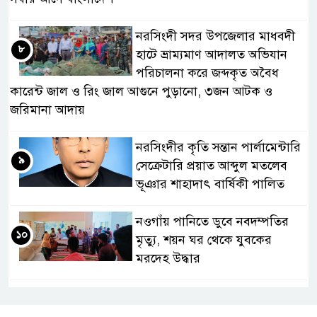
নরসিংদী সদর উপজেলার মাধবদী
৮
হাটে ভ্রাম্যমাণ আদালত অভিযান
পরিচালনা করে জব্দকৃত অবৈধ
কারেন্ট জাল ও রিং জাল আগুনে পুড়ানো, ৩জন আটক ও
জরিমানা আদায়
নরসিংদীর কৃতি সন্তান পার্লামেন্টারি
৯
সেক্রেটারি প্রয়াত আব্দুল মতলেব
ভূঞার শাহাদাৎ বার্ষিকী পালিত
নওগাঁয় পানিতে ডুবে নবদম্পতির
১০
মৃত্যু, শয়ন ঘর থেকে যুবকের
মরদেহ উদ্ধার