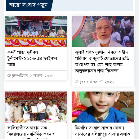
আরো সংবাদ পড়ুন
কস্তুরীপাড়া ফুটবল
জুলাই গণঅভ্যুত্থান দিবসে শহীদ
টুর্নামেন্ট-২০২৬-এর ফাইনাল
পরিবার ও জুলাই যোদ্ধাদের প্রতি
আজ
অধ্যাপক ডা. মো. শাহ আলম
তালুকদারের শ্রদ্ধা নিবেদন
বৃহস্পতিবার, ৬ অগাস্ট, ২০২৬
বুধবার, ৫ অগাস্ট, ২০২৬
কালিহাতীতে চারান উচ্চ
নিখোঁজ সংবাদ সাভার (ঢাকা):
বিদ্যালয়ের নবনির্মিত ভবন ও
সাভারের বলিয়াপুর বাজার এলাকা