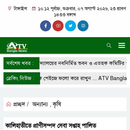
টাঙ্গাইল
১০:১২ পূর্বাহ্ন, শুক্রবার, ০৭ অগাস্ট ২০২৬, ২৩ শ্রাবণ
১৪৩৩ বঙ্গাব্দ
ে চারান উচ্চ বিদ্যালয়ের নবনির্মিত ভবন ও এডহক কমিটির পরিচ
সর্বশেষ খবর :
আমাদের ফেসবুক পেইজে ফলো করে রাখুন ...
ব্রেকিং নিউজ :
ATV Bangla Ne
প্রচ্ছদ /
অন্যান্য
কৃষি
,
কালিহাতীতে প্রাণীসম্পদ সেবা সপ্তাহ পালিত