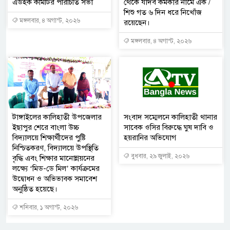
এডহক কমিটির পরিচিতি সভা
থেকে যাদব কর্মকার নামে এক /
শিশু গত ৬ দিন ধরে নিখোঁজ
মঙ্গলবার, ৪ অগাস্ট, ২০২৬
রয়েছেন।
মঙ্গলবার, ৪ অগাস্ট, ২০২৬
টাঙ্গাইলের কালিহাতী উপজেলার
সংবাদ সম্মেলনে কালিহাতী থানার
ইছাপুর শেরে বাংলা উচ্চ
সাবেক ওসির বিরুদ্ধে ঘুষ দাবি ও
বিদ্যালয়ে শিক্ষার্থীদের পুষ্টি
হয়রানির অভিযোগ
নিশ্চিতকরণ, বিদ্যালয়ে উপস্থিতি
বুধবার, ২৯ জুলাই, ২০২৬
বৃদ্ধি এবং শিক্ষার মানোন্নয়নের
লক্ষ্যে ‘মিড-ডে মিল’ কার্যক্রমের
উদ্বোধন ও অভিভাবক সমাবেশ
অনুষ্ঠিত হয়েছে।
শনিবার, ১ অগাস্ট, ২০২৬