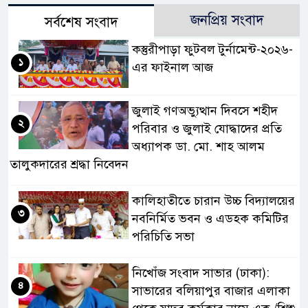
জনপ্রিয় সংবাদ
সর্বশেষ সংবাদ
কস্তুরীপাড়া ফুটবল টুর্নামেন্ট-২০২৬-
১
এর ফাইনাল আজ
জুলাই গণঅভ্যুত্থান দিবসে শহীদ
২
পরিবার ও জুলাই যোদ্ধাদের প্রতি
অধ্যাপক ডা. মো. শাহ আলম
তালুকদারের শ্রদ্ধা নিবেদন
কালিহাতীতে চারান উচ্চ বিদ্যালয়ের
৩
নবনির্মিত ভবন ও এডহক কমিটির
পরিচিতি সভা
নিখোঁজ সংবাদ সাভার (ঢাকা):
৪
সাভারের বলিয়াপুর বাজার এলাকা