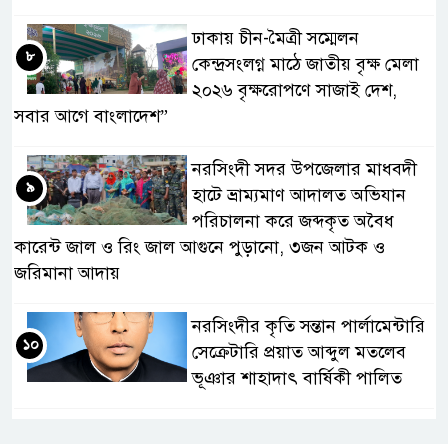
ঢাকায় চীন-মৈত্রী সম্মেলন
৮
কেন্দ্রসংলগ্ন মাঠে জাতীয় বৃক্ষ মেলা
২০২৬ বৃক্ষরোপণে সাজাই দেশ,
সবার আগে বাংলাদেশ”
নরসিংদী সদর উপজেলার মাধবদী
৯
হাটে ভ্রাম্যমাণ আদালত অভিযান
পরিচালনা করে জব্দকৃত অবৈধ
কারেন্ট জাল ও রিং জাল আগুনে পুড়ানো, ৩জন আটক ও
জরিমানা আদায়
নরসিংদীর কৃতি সন্তান পার্লামেন্টারি
১০
সেক্রেটারি প্রয়াত আব্দুল মতলেব
ভূঞার শাহাদাৎ বার্ষিকী পালিত