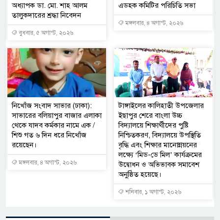
অধ্যাপক ডা. মো. শাহ আলম
এডহক কমিটির পরিচিতি সভা
তালুকদারের শ্রদ্ধা নিবেদন
মঙ্গলবার, ৪ অগাস্ট, ২০২৬
বুধবার, ৫ অগাস্ট, ২০২৬
নিখোঁজ সংবাদ সাভার (ঢাকা):
টাঙ্গাইলের কালিহাতী উপজেলার
সাভারের বলিয়াপুর বাজার এলাকা
ইছাপুর শেরে বাংলা উচ্চ
থেকে যাদব কর্মকার নামে এক /
বিদ্যালয়ে শিক্ষার্থীদের পুষ্টি
শিশু গত ৬ দিন ধরে নিখোঁজ
নিশ্চিতকরণ, বিদ্যালয়ে উপস্থিতি
রয়েছেন।
বৃদ্ধি এবং শিক্ষার মানোন্নয়নের
লক্ষ্যে ‘মিড-ডে মিল’ কার্যক্রমের
মঙ্গলবার, ৪ অগাস্ট, ২০২৬
উদ্বোধন ও অভিভাবক সমাবেশ
অনুষ্ঠিত হয়েছে।
শনিবার, ১ অগাস্ট, ২০২৬