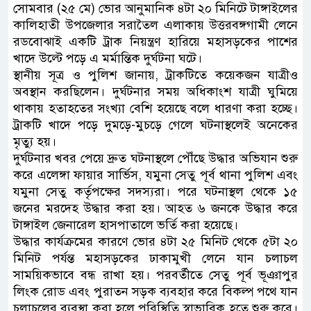
সোমবার (২৫ মে) ভোর আনুমানিক ৪টা ২০ মিনিটে টাঙ্গাইলের
কালিহাতী উপজেলার সরাতৈল এলাকায় উত্তরবঙ্গগামী লেনে
রডবোঝাই একটি ট্রাক নিয়ন্ত্রণ হারিয়ে মহাসড়কের পাশের
খাদে উল্টে পড়ে এ মর্মান্তিক দুর্ঘটনা ঘটে।
স্থানীয় সূত্র ও পুলিশ জানায়, ট্রাকটিতে কয়েকজন যাত্রীও
অবস্থান করছিলেন। দুর্ঘটনার সময় অধিকাংশ যাত্রী ঘুমিয়ে
থাকায় হতাহতের সংখ্যা বেশি হয়েছে বলে ধারণা করা হচ্ছে।
ট্রাকটি খাদে পড়ে দুমড়ে-মুচড়ে গেলে ঘটনাস্থলেই অনেকের
মৃত্যু হয়।
দুর্ঘটনার খবর পেয়ে দ্রুত ঘটনাস্থলে পৌঁছে উদ্ধার অভিযান শুরু
করে এলেঙ্গা ফায়ার সার্ভিস, যমুনা সেতু পূর্ব থানা পুলিশ এবং
যমুনা সেতু কর্তৃপক্ষের সদস্যরা। পরে ঘটনাস্থল থেকে ১৫
জনের মরদেহ উদ্ধার করা হয়। আহত ৬ জনকে উদ্ধার করে
টাঙ্গাইল জেনারেল হাসপাতালে ভর্তি করা হয়েছে।
উদ্ধার কার্যক্রমের কারণে ভোর ৪টা ২৫ মিনিট থেকে ৫টা ২০
মিনিট পর্যন্ত মহাসড়কের ঢাকামুখী লেনে যান চলাচল
সাময়িকভাবে বন্ধ রাখা হয়। পরবর্তীতে সেতু পূর্ব ভূঞাপুর
লিংক রোড এবং পুরাতন সড়ক ব্যবহার করে বিকল্প পথে যান
চলাচলের ব্যবস্থা করা হলে পরিস্থিতি স্বাভাবিক হতে শুরু করে।