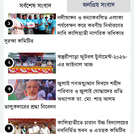
জনপ্রিয় সংবাদ
সর্বশেষ সংবাদ
নদীভাঙ্গন ও বন্যাকবলিত এলাকা
১
পর্যবেক্ষণ করে করণীয় নির্ধারণের
দাবি কালিহাতী নাগরিক অধিকার
সুরক্ষা কমিটির
কস্তুরীপাড়া ফুটবল টুর্নামেন্ট-২০২৬-
২
এর ফাইনাল আজ
জুলাই গণঅভ্যুত্থান দিবসে শহীদ
৩
পরিবার ও জুলাই যোদ্ধাদের প্রতি
অধ্যাপক ডা. মো. শাহ আলম
তালুকদারের শ্রদ্ধা নিবেদন
কালিহাতীতে চারান উচ্চ বিদ্যালয়ের
৪
নবনির্মিত ভবন ও এডহক কমিটির