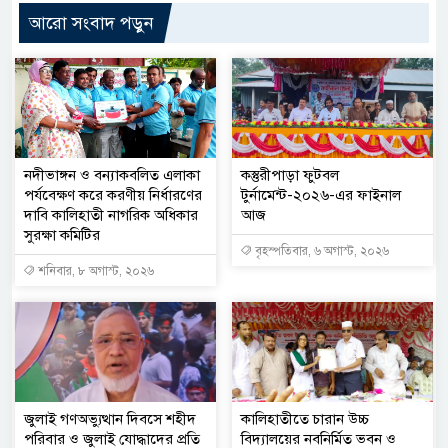
আরো সংবাদ পড়ুন
নদীভাঙ্গন ও বন্যাকবলিত এলাকা
কস্তুরীপাড়া ফুটবল
পর্যবেক্ষণ করে করণীয় নির্ধারণের
টুর্নামেন্ট-২০২৬-এর ফাইনাল
দাবি কালিহাতী নাগরিক অধিকার
আজ
সুরক্ষা কমিটির
বৃহস্পতিবার, ৬ অগাস্ট, ২০২৬
শনিবার, ৮ অগাস্ট, ২০২৬
জুলাই গণঅভ্যুত্থান দিবসে শহীদ
কালিহাতীতে চারান উচ্চ
পরিবার ও জুলাই যোদ্ধাদের প্রতি
বিদ্যালয়ের নবনির্মিত ভবন ও