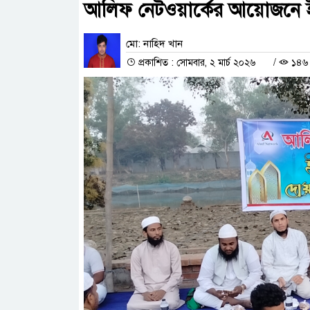
আলিফ নেটওয়ার্কের আয়োজনে ই
মো: নাহিদ খান
প্রকাশিত : সোমবার, ২ মার্চ ২০২৬
/
১৪৬ 