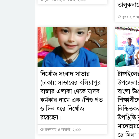
তালুকদারে
বুধবার, ৫ অ
নিখোঁজ সংবাদ সাভার
টাঙ্গাইল
(ঢাকা): সাভারের বলিয়াপুর
উপজেলার
বাজার এলাকা থেকে যাদব
বাংলা উচ্
কর্মকার নামে এক /শিশু গত
শিক্ষার্থীদ
৬ দিন ধরে নিখোঁজ
নিশ্চিতকর
রয়েছেন।
উপস্থিতি ব
মানোন্নয়
মঙ্গলবার, ৪ অগাস্ট, ২০২৬
ডে মিল’ ক