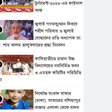
টুর্নামেন্ট-২০২৬-এর ফাইনাল
আজ
জুলাই গণঅভ্যুত্থান দিবসে
২
শহীদ পরিবার ও জুলাই
যোদ্ধাদের প্রতি অধ্যাপক ডা.
. শাহ আলম তালুকদারের শ্রদ্ধা নিবেদন
কালিহাতীতে চারান উচ্চ
৩
বিদ্যালয়ের নবনির্মিত ভবন
ও এডহক কমিটির পরিচিতি
া
নিখোঁজ সংবাদ সাভার
৪
(ঢাকা): সাভারের বলিয়াপুর
বাজার এলাকা থেকে যাদব