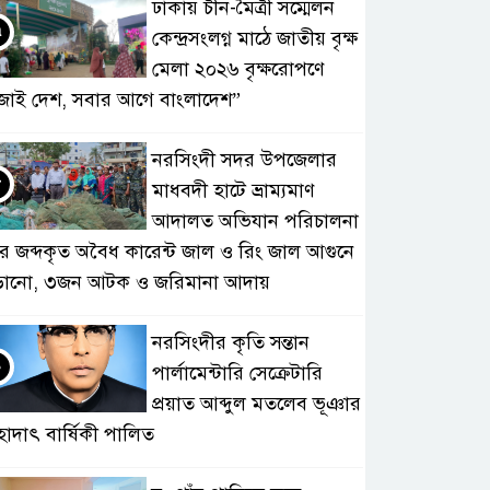
ঢাকায় চীন-মৈত্রী সম্মেলন
৭
কেন্দ্রসংলগ্ন মাঠে জাতীয় বৃক্ষ
মেলা ২০২৬ বৃক্ষরোপণে
জাই দেশ, সবার আগে বাংলাদেশ”
নরসিংদী সদর উপজেলার
৮
মাধবদী হাটে ভ্রাম্যমাণ
আদালত অভিযান পরিচালনা
ে জব্দকৃত অবৈধ কারেন্ট জাল ও রিং জাল আগুনে
ড়ানো, ৩জন আটক ও জরিমানা আদায়
নরসিংদীর কৃতি সন্তান
৯
পার্লামেন্টারি সেক্রেটারি
প্রয়াত আব্দুল মতলেব ভূঞার
হাদাৎ বার্ষিকী পালিত