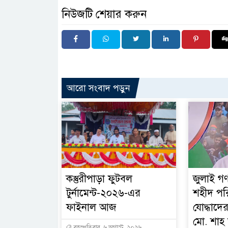
নিউজটি শেয়ার করুন
আরো সংবাদ পড়ুন
কস্তুরীপাড়া ফুটবল
জুলাই গণ
টুর্নামেন্ট-২০২৬-এর
শহীদ পর
ফাইনাল আজ
যোদ্ধাদের
মো. শা
বৃহস্পতিবার, ৬ অগাস্ট, ২০২৬