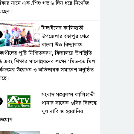
্মকার নামে এক /শিশু গত ৬ দিন ধরে নিখোঁজ
েছেন।
টাঙ্গাইলের কালিহাতী
৫
উপজেলার ইছাপুর শেরে
বাংলা উচ্চ বিদ্যালয়ে
্ষার্থীদের পুষ্টি নিশ্চিতকরণ, বিদ্যালয়ে উপস্থিতি
্ধি এবং শিক্ষার মানোন্নয়নের লক্ষ্যে ‘মিড-ডে মিল’
র্যক্রমের উদ্বোধন ও অভিভাবক সমাবেশ অনুষ্ঠিত
়েছে।
সংবাদ সম্মেলনে কালিহাতী
৬
থানার সাবেক ওসির বিরুদ্ধে
ঘুষ দাবি ও হয়রানির
ভিযোগ