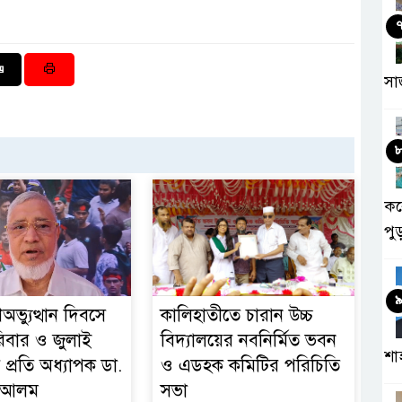
সা
কর
পু
অভ্যুত্থান দিবসে
কালিহাতীতে চারান উচ্চ
িবার ও জুলাই
বিদ্যালয়ের নবনির্মিত ভবন
শা
 প্রতি অধ্যাপক ডা.
ও এডহক কমিটির পরিচিতি
হ আলম
সভা