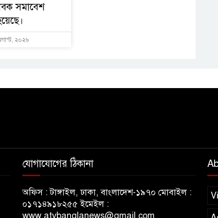
াবক সমাবেশ
হয়েছে।
অগাস্ট, ২০২৬
যোগাযোগের ঠিকানা
Ab
অফিস : টাঙ্গাইল, ঢাকা, বাংলাদেশ-১৯৭০ মোবাইল :
V
০১৭১৪৯১৮২৫৫ ইমেইল :
www.atvbanglanews@gmail.com
A