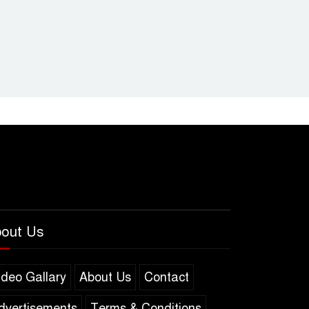
out Us
ideo Gallary
About Us
Contact
dvertisements
Terms & Conditions