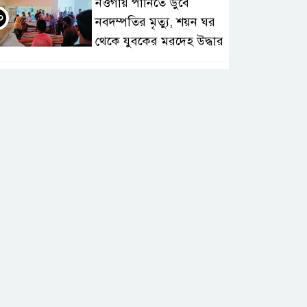
নওগাঁয় পানিতে ডুবে
০
নবদম্পতির মৃত্যু, শয়ন ঘর
থেকে যুবকের মরদেহ উদ্ধার