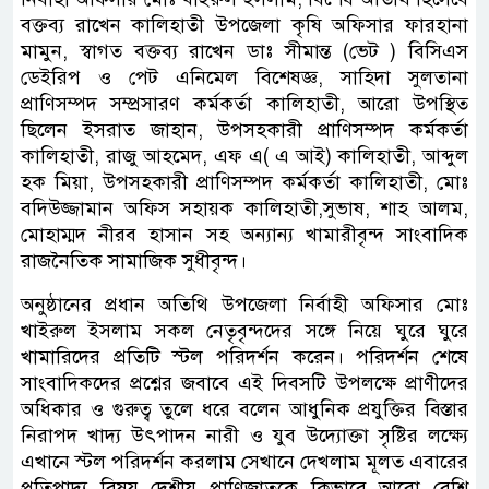
বক্তব্য রাখেন কালিহাতী উপজেলা কৃষি অফিসার ফারহানা
মামুন, স্বাগত বক্তব্য রাখেন ডাঃ সীমান্ত (ভেট ) বিসিএস
ডেইরিপ ও পেট এনিমেল বিশেষজ্ঞ, সাহিদা সুলতানা
প্রাণিসম্পদ সম্প্রসারণ কর্মকর্তা কালিহাতী, আরো উপস্থিত
ছিলেন ইসরাত জাহান, উপসহকারী প্রাণিসম্পদ কর্মকর্তা
কালিহাতী, রাজু আহমেদ, এফ এ( এ আই) কালিহাতী, আব্দুল
হক মিয়া, উপসহকারী প্রাণিসম্পদ কর্মকর্তা কালিহাতী, মোঃ
বদিউজ্জামান অফিস সহায়ক কালিহাতী,সুভাষ, শাহ আলম,
মোহাম্মদ নীরব হাসান সহ অন্যান্য খামারীবৃন্দ সাংবাদিক
রাজনৈতিক সামাজিক সুধীবৃন্দ।
অনুষ্ঠানের প্রধান অতিথি উপজেলা নির্বাহী অফিসার মোঃ
খাইরুল ইসলাম সকল নেতৃবৃন্দদের সঙ্গে নিয়ে ঘুরে ঘুরে
খামারিদের প্রতিটি স্টল পরিদর্শন করেন। পরিদর্শন শেষে
সাংবাদিকদের প্রশ্নের জবাবে এই দিবসটি উপলক্ষে প্রাণীদের
অধিকার ও গুরুত্ব তুলে ধরে বলেন আধুনিক প্রযুক্তির বিস্তার
নিরাপদ খাদ্য উৎপাদন নারী ও যুব উদ্যোক্তা সৃষ্টির লক্ষ্যে
এখানে স্টল পরিদর্শন করলাম সেখানে দেখলাম মূলত এবারের
প্রতিপাদ্য বিষয় দেশীয় প্রাণিজাতকে কিভাবে আরো বেশি