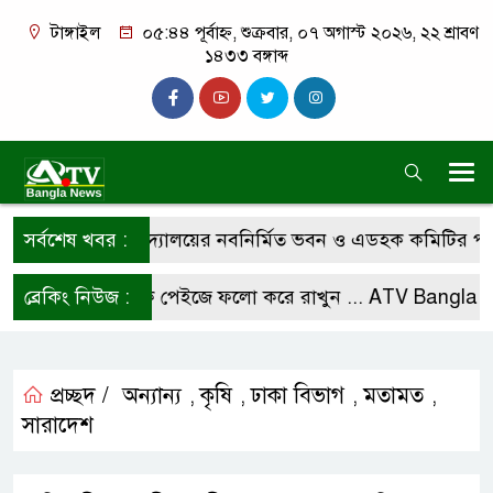
টাঙ্গাইল
০৫:৪৪ পূর্বাহ্ন, শুক্রবার, ০৭ অগাস্ট ২০২৬, ২২ শ্রাবণ
১৪৩৩ বঙ্গাব্দ
 চারান উচ্চ বিদ্যালয়ের নবনির্মিত ভবন ও এডহক কমিটির পরিচি
সর্বশেষ খবর :
আমাদের ফেসবুক পেইজে ফলো করে রাখুন ...
ব্রেকিং নিউজ :
ATV Bangla New
প্রচ্ছদ /
অন্যান্য
কৃষি
ঢাকা বিভাগ
মতামত
,
,
,
,
সারাদেশ