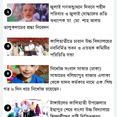
জুলাই গণঅভ্যুত্থান দিবসে শহীদ
২
পরিবার ও জুলাই যোদ্ধাদের প্রতি
অধ্যাপক ডা. মো. শাহ আলম
তালুকদারের শ্রদ্ধা নিবেদন
কালিহাতীতে চারান উচ্চ বিদ্যালয়ের
৩
নবনির্মিত ভবন ও এডহক কমিটির
পরিচিতি সভা
নিখোঁজ সংবাদ সাভার (ঢাকা):
৪
সাভারের বলিয়াপুর বাজার এলাকা
থেকে যাদব কর্মকার নামে এক /শিশু
গত ৬ দিন ধরে নিখোঁজ রয়েছেন।
টাঙ্গাইলের কালিহাতী উপজেলার
৫
ইছাপুর শেরে বাংলা উচ্চ বিদ্যালয়ে
শিক্ষার্থীদের পুষ্টি নিশ্চিতকরণ,