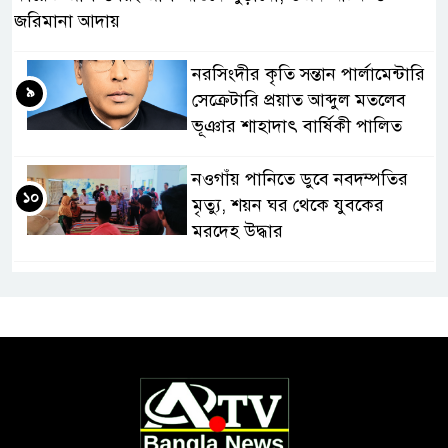
জরিমানা আদায়
নরসিংদীর কৃতি সন্তান পার্লামেন্টারি
৯
সেক্রেটারি প্রয়াত আব্দুল মতলেব
ভূঞার শাহাদাৎ বার্ষিকী পালিত
নওগাঁয় পানিতে ডুবে নবদম্পতির
১০
মৃত্যু, শয়ন ঘর থেকে যুবকের
মরদেহ উদ্ধার