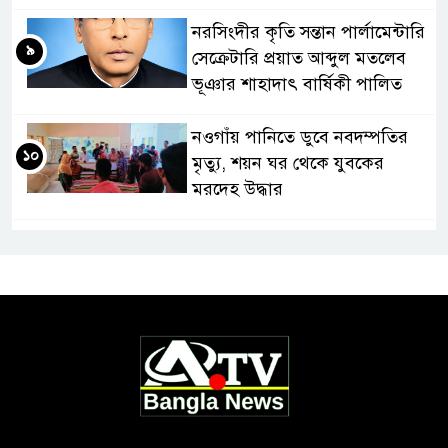
নরসিংদীর কৃতি সন্তান পার্লামেন্টারি
৯
সেক্রেটারি প্রয়াত আব্দুল মতলেব
ভূঞার শাহাদাৎ বার্ষিকী পালিত
নওগাঁয় পানিতে ডুবে নবদম্পতির
১০
মৃত্যু, শয়ন ঘর থেকে যুবকের
মরদেহ উদ্ধার