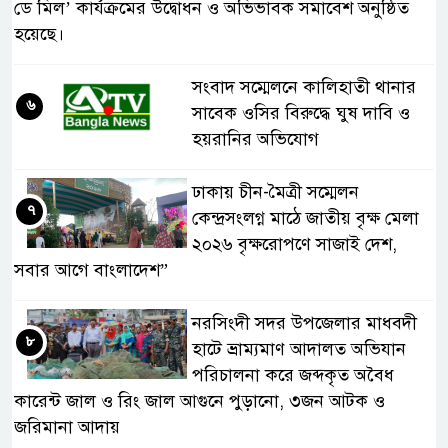
ডে মিল’ কার্যক্রমের উদ্বোধন ও অভিভাবক সমাবেশ অনুষ্ঠিত
হয়েছে।
সংবাদ সম্মেলনে কালিহাতী থানার
৬
সাবেক ওসির বিরুদ্ধে ঘুষ দাবি ও
হয়রানির অভিযোগ
ঢাকায় চীন-মৈত্রী সম্মেলন
৭
কেন্দ্রসংলগ্ন মাঠে জাতীয় বৃক্ষ মেলা
২০২৬ বৃক্ষরোপণে সাজাই দেশ,
সবার আগে বাংলাদেশ”
নরসিংদী সদর উপজেলার মাধবদী
৮
হাটে ভ্রাম্যমাণ আদালত অভিযান
পরিচালনা করে জব্দকৃত অবৈধ
কারেন্ট জাল ও রিং জাল আগুনে পুড়ানো, ৩জন আটক ও
জরিমানা আদায়