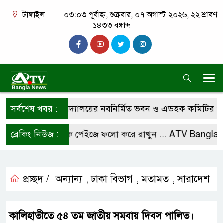
টাঙ্গাইল
০৩:০৩ পূর্বাহ্ন, শুক্রবার, ০৭ অগাস্ট ২০২৬, ২২ শ্রাবণ
১৪৩৩ বঙ্গাব্দ
ে চারান উচ্চ বিদ্যালয়ের নবনির্মিত ভবন ও এডহক কমিটির পরিচি
সর্বশেষ খবর :
আমাদের ফেসবুক পেইজে ফলো করে রাখুন ...
ব্রেকিং নিউজ :
ATV Bangla New
প্রচ্ছদ /
অন্যান্য
ঢাকা বিভাগ
মতামত
সারাদেশ
,
,
,
কালিহাতীতে ৫৪ তম জাতীয় সমবায় দিবস পালিত।