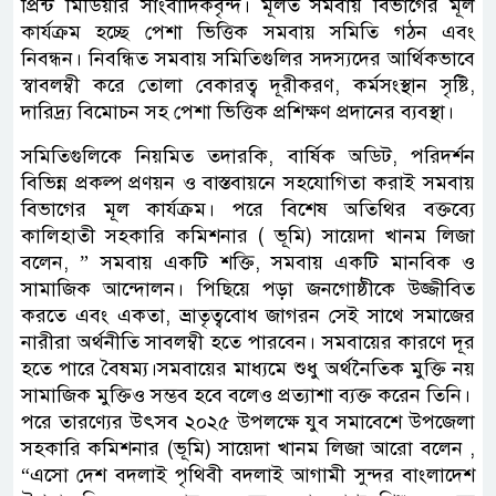
প্রিন্ট মিডিয়ার সাংবাদিকবৃন্দ। মূলত সমবায় বিভাগের মূল
কার্যক্রম হচ্ছে পেশা ভিত্তিক সমবায় সমিতি গঠন এবং
নিবন্ধন। নিবন্ধিত সমবায় সমিতিগুলির সদস্যদের আর্থিকভাবে
স্বাবলম্বী করে তোলা বেকারত্ব দূরীকরণ, কর্মসংস্থান সৃষ্টি,
দারিদ্র্য বিমোচন সহ পেশা ভিত্তিক প্রশিক্ষণ প্রদানের ব্যবস্থা।
সমিতিগুলিকে নিয়মিত তদারকি, বার্ষিক অডিট, পরিদর্শন
বিভিন্ন প্রকল্প প্রণয়ন ও বাস্তবায়নে সহযোগিতা করাই সমবায়
বিভাগের মূল কার্যক্রম। পরে বিশেষ অতিথির বক্তব্যে
কালিহাতী সহকারি কমিশনার ( ভূমি) সায়েদা খানম লিজা
বলেন, ” সমবায় একটি শক্তি, সমবায় একটি মানবিক ও
সামাজিক আন্দোলন। পিছিয়ে পড়া জনগোষ্ঠীকে উজ্জীবিত
করতে এবং একতা, ভ্রাতৃত্ববোধ জাগরন সেই সাথে সমাজের
নারীরা অর্থনীতি সাবলম্বী হতে পারবেন। সমবায়ের কারণে দূর
হতে পারে বৈষম্য।সমবায়ের মাধ্যমে শুধু অর্থনৈতিক মুক্তি নয়
সামাজিক মুক্তিও সম্ভব হবে বলেও প্রত্যাশা ব্যক্ত করেন তিনি।
পরে তারণ্যের উৎসব ২০২৫ উপলক্ষে যুব সমাবেশে উপজেলা
সহকারি কমিশনার (ভূমি) সায়েদা খানম লিজা আরো বলেন ,
“এসো দেশ বদলাই পৃথিবী বদলাই আগামী সুন্দর বাংলাদেশ