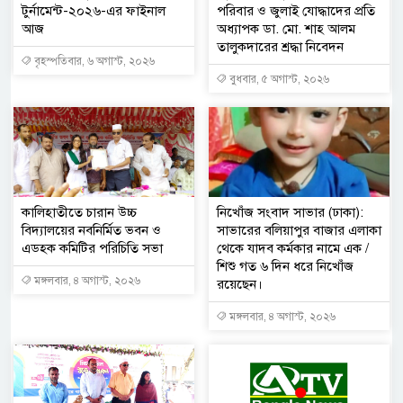
টুর্নামেন্ট-২০২৬-এর ফাইনাল
পরিবার ও জুলাই যোদ্ধাদের প্রতি
আজ
অধ্যাপক ডা. মো. শাহ আলম
তালুকদারের শ্রদ্ধা নিবেদন
বৃহস্পতিবার, ৬ অগাস্ট, ২০২৬
বুধবার, ৫ অগাস্ট, ২০২৬
কালিহাতীতে চারান উচ্চ
নিখোঁজ সংবাদ সাভার (ঢাকা):
বিদ্যালয়ের নবনির্মিত ভবন ও
সাভারের বলিয়াপুর বাজার এলাকা
এডহক কমিটির পরিচিতি সভা
থেকে যাদব কর্মকার নামে এক /
শিশু গত ৬ দিন ধরে নিখোঁজ
মঙ্গলবার, ৪ অগাস্ট, ২০২৬
রয়েছেন।
মঙ্গলবার, ৪ অগাস্ট, ২০২৬