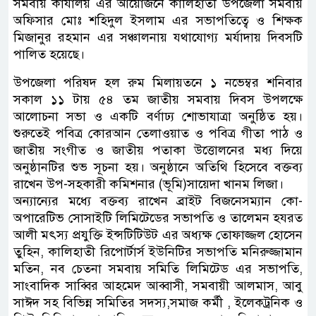
সমবায় কার্যালয় এর আয়োজনে কালিহাতী উপজেলা সমবায়
অফিসার মোঃ শহিদুল ইসলাম এর সভাপতিত্বে ও শিক্ষক
মিজানুর রহমান এর সঞ্চালনায় যথাযোগ্য মর্যাদায় দিবসটি
পালিত হয়েছে।
উপজেলা পরিষদ হল রুম মিলায়তনে ১ নভেম্বর শনিবার
সকাল ১১ টায় ৫৪ তম জাতীয় সমবায় দিবস উপলক্ষে
আলোচনা সভা ও একটি বর্ণাঢ্য শোভাযাত্রা অনুষ্ঠিত হয়।
শুরুতেই পবিত্র কোরআন তেলাওয়াত ও পবিত্র গীতা পাঠ ও
জাতীয় সংগীত ও জাতীয় পতাকা উত্তোলনের মধ্য দিয়ে
অনুষ্ঠানটির শুভ সূচনা হয়। অনুষ্ঠানে অতিথি হিসেবে বক্তব্য
রাখেন উপ-সহকারী কমিশনার (ভূমি)সায়েদা খানম লিজা।
অন্যান্যের মধ্যে বক্তব্য রাখেন ব্রাইট বিজনেসম্যান কো-
অপারেটিভ সোসাইটি লিমিটেডের সভাপতি ও তালেমন হযরত
আলী মৎস্য প্রযুক্তি ইন্সটিটিউট এর অধ্যক্ষ তোফাজ্জল হোসেন
তুহিন, কালিহাতী রিপোর্টার্স ইউনিটির সভাপতি মনিরুজ্জামান
মতিন, নব চেতনা সমবায় সমিতি লিমিটেড এর সভাপতি,
সাংবাদিক সাব্বির আহমেদ আব্বাসী, সমবায়ী আলমাস, আবু
সাঈদ সহ বিভিন্ন সমিতির সদস্য,সমাজ কর্মী , ইলেকট্রনিক ও