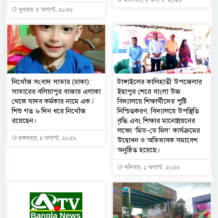
মঙ্গলবার, ৪ অগাস্ট, ২০২৬
বুধবার, ৫ অগাস্ট, ২০২৬
নিখোঁজ সংবাদ সাভার (ঢাকা):
টাঙ্গাইলের কালিহাতী উপজেলার
সাভারের বলিয়াপুর বাজার এলাকা
ইছাপুর শেরে বাংলা উচ্চ
থেকে যাদব কর্মকার নামে এক /
বিদ্যালয়ে শিক্ষার্থীদের পুষ্টি
শিশু গত ৬ দিন ধরে নিখোঁজ
নিশ্চিতকরণ, বিদ্যালয়ে উপস্থিতি
রয়েছেন।
বৃদ্ধি এবং শিক্ষার মানোন্নয়নের
লক্ষ্যে ‘মিড-ডে মিল’ কার্যক্রমের
মঙ্গলবার, ৪ অগাস্ট, ২০২৬
উদ্বোধন ও অভিভাবক সমাবেশ
অনুষ্ঠিত হয়েছে।
শনিবার, ১ অগাস্ট, ২০২৬