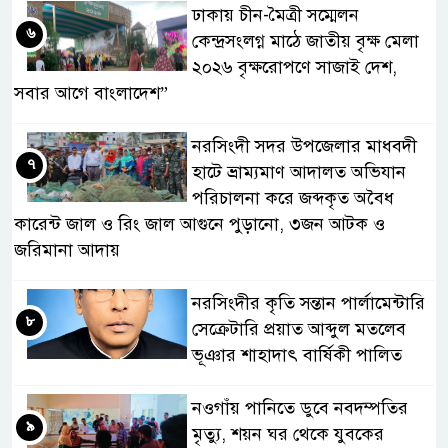
ঢাকায় চীন-মৈত্রী সম্মেলন
৬
কেন্দ্রসংলগ্ন মাঠে জাতীয় বৃক্ষ মেলা
২০২৬ বৃক্ষরোপণে সাজাই দেশ,
সবার আগে বাংলাদেশ”
নরসিংদী সদর উপজেলার মাধবদী
৭
হাটে ভ্রাম্যমাণ আদালত অভিযান
পরিচালনা করে জব্দকৃত অবৈধ
কারেন্ট জাল ও রিং জাল আগুনে পুড়ানো, ৩জন আটক ও
জরিমানা আদায়
নরসিংদীর কৃতি সন্তান পার্লামেন্টারি
৮
সেক্রেটারি প্রয়াত আব্দুল মতলেব
ভূঞার শাহাদাৎ বার্ষিকী পালিত
নওগাঁয় পানিতে ডুবে নবদম্পতির
৯
মৃত্যু, শয়ন ঘর থেকে যুবকের