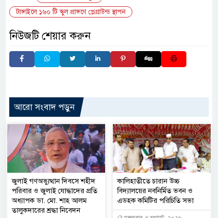
টাঙ্গাইলে ১৬০ টি স্কুল প্রাঙ্গণে প্লেগ্রাউন্ড স্থাপন
নিউজটি শেয়ার করুন
আরো সংবাদ পড়ুন
জুলাই গণঅভ্যুত্থান দিবসে শহীদ
কালিহাতীতে চারান উচ্চ
পরিবার ও জুলাই যোদ্ধাদের প্রতি
বিদ্যালয়ের নবনির্মিত ভবন ও
অধ্যাপক ডা. মো. শাহ আলম
এডহক কমিটির পরিচিতি সভা
তালুকদারের শ্রদ্ধা নিবেদন