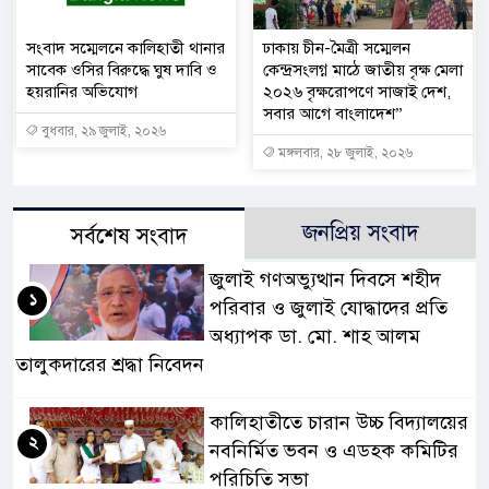
সংবাদ সম্মেলনে কালিহাতী থানার
ঢাকায় চীন-মৈত্রী সম্মেলন
সাবেক ওসির বিরুদ্ধে ঘুষ দাবি ও
কেন্দ্রসংলগ্ন মাঠে জাতীয় বৃক্ষ মেলা
হয়রানির অভিযোগ
২০২৬ বৃক্ষরোপণে সাজাই দেশ,
সবার আগে বাংলাদেশ”
বুধবার, ২৯ জুলাই, ২০২৬
মঙ্গলবার, ২৮ জুলাই, ২০২৬
জনপ্রিয় সংবাদ
সর্বশেষ সংবাদ
জুলাই গণঅভ্যুত্থান দিবসে শহীদ
১
পরিবার ও জুলাই যোদ্ধাদের প্রতি
অধ্যাপক ডা. মো. শাহ আলম
তালুকদারের শ্রদ্ধা নিবেদন
কালিহাতীতে চারান উচ্চ বিদ্যালয়ের
২
নবনির্মিত ভবন ও এডহক কমিটির
পরিচিতি সভা