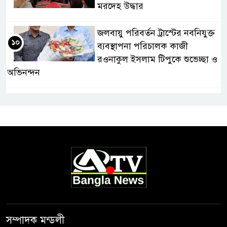
মরদেহ উদ্ধার
জলবায়ু পরিবর্তন ট্রাস্টের নবনিযুক্ত
১০
ব্যবস্থাপনা পরিচালক কাজী
রওনাকুল ইসলাম টিপুকে শুভেচ্ছা ও
অভিনন্দন
সম্পাদক মন্ডলী