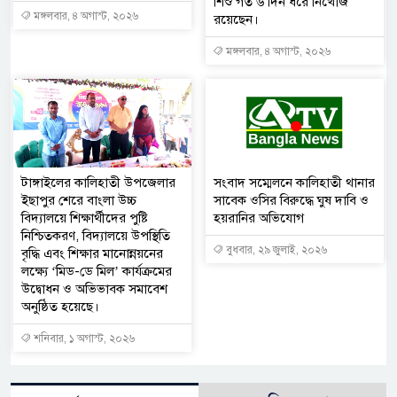
শিশু গত ৬ দিন ধরে নিখোঁজ
মঙ্গলবার, ৪ অগাস্ট, ২০২৬
রয়েছেন।
মঙ্গলবার, ৪ অগাস্ট, ২০২৬
টাঙ্গাইলের কালিহাতী উপজেলার
সংবাদ সম্মেলনে কালিহাতী থানার
ইছাপুর শেরে বাংলা উচ্চ
সাবেক ওসির বিরুদ্ধে ঘুষ দাবি ও
বিদ্যালয়ে শিক্ষার্থীদের পুষ্টি
হয়রানির অভিযোগ
নিশ্চিতকরণ, বিদ্যালয়ে উপস্থিতি
বুধবার, ২৯ জুলাই, ২০২৬
বৃদ্ধি এবং শিক্ষার মানোন্নয়নের
লক্ষ্যে ‘মিড-ডে মিল’ কার্যক্রমের
উদ্বোধন ও অভিভাবক সমাবেশ
অনুষ্ঠিত হয়েছে।
শনিবার, ১ অগাস্ট, ২০২৬