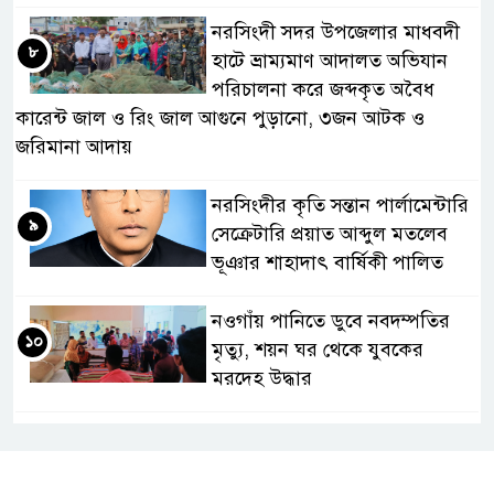
নরসিংদী সদর উপজেলার মাধবদী
৮
হাটে ভ্রাম্যমাণ আদালত অভিযান
পরিচালনা করে জব্দকৃত অবৈধ
কারেন্ট জাল ও রিং জাল আগুনে পুড়ানো, ৩জন আটক ও
জরিমানা আদায়
নরসিংদীর কৃতি সন্তান পার্লামেন্টারি
৯
সেক্রেটারি প্রয়াত আব্দুল মতলেব
ভূঞার শাহাদাৎ বার্ষিকী পালিত
নওগাঁয় পানিতে ডুবে নবদম্পতির
১০
মৃত্যু, শয়ন ঘর থেকে যুবকের
মরদেহ উদ্ধার