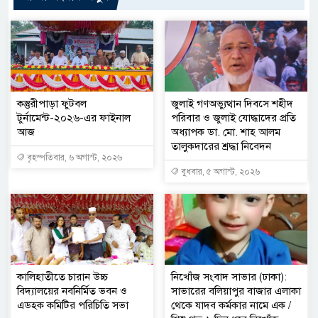
কস্তুরীপাড়া ফুটবল
জুলাই গণঅভ্যুত্থান দিবসে শহীদ
টুর্নামেন্ট-২০২৬-এর ফাইনাল
পরিবার ও জুলাই যোদ্ধাদের প্রতি
আজ
অধ্যাপক ডা. মো. শাহ আলম
তালুকদারের শ্রদ্ধা নিবেদন
বৃহস্পতিবার, ৬ অগাস্ট, ২০২৬
বুধবার, ৫ অগাস্ট, ২০২৬
কালিহাতীতে চারান উচ্চ
নিখোঁজ সংবাদ সাভার (ঢাকা):
বিদ্যালয়ের নবনির্মিত ভবন ও
সাভারের বলিয়াপুর বাজার এলাকা
এডহক কমিটির পরিচিতি সভা
থেকে যাদব কর্মকার নামে এক /