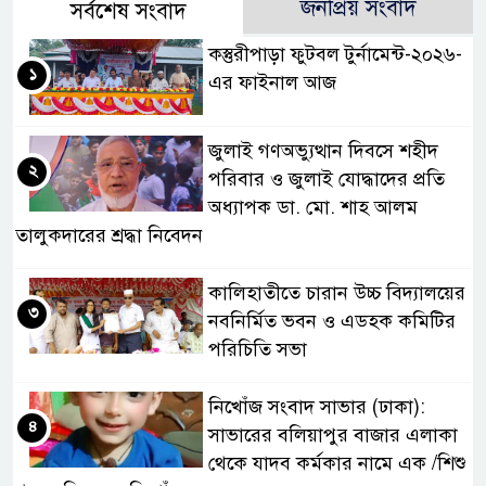
জনপ্রিয় সংবাদ
সর্বশেষ সংবাদ
কস্তুরীপাড়া ফুটবল টুর্নামেন্ট-২০২৬-
১
এর ফাইনাল আজ
জুলাই গণঅভ্যুত্থান দিবসে শহীদ
২
পরিবার ও জুলাই যোদ্ধাদের প্রতি
অধ্যাপক ডা. মো. শাহ আলম
তালুকদারের শ্রদ্ধা নিবেদন
কালিহাতীতে চারান উচ্চ বিদ্যালয়ের
৩
নবনির্মিত ভবন ও এডহক কমিটির
পরিচিতি সভা
নিখোঁজ সংবাদ সাভার (ঢাকা):
৪
সাভারের বলিয়াপুর বাজার এলাকা
থেকে যাদব কর্মকার নামে এক /শিশু