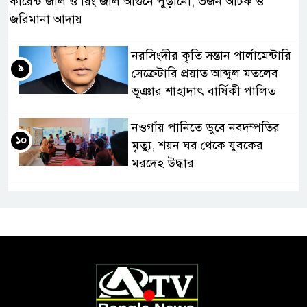
কারেন্ট জাল ও রিং জাল আগুনে পুড়ানো, ৩জন আটক ও
জরিমানা আদায়
নরসিংদীর কৃতি সন্তান পার্লামেন্টারি
৯
সেক্রেটারি প্রয়াত আব্দুল মতলেব
ভূঞার শাহাদাৎ বার্ষিকী পালিত
নওগাঁয় পানিতে ডুবে নবদম্পতির
১০
মৃত্যু, শয়ন ঘর থেকে যুবকের
মরদেহ উদ্ধার