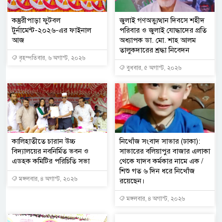
কস্তুরীপাড়া ফুটবল
জুলাই গণঅভ্যুত্থান দিবসে শহীদ
টুর্নামেন্ট-২০২৬-এর ফাইনাল
পরিবার ও জুলাই যোদ্ধাদের প্রতি
আজ
অধ্যাপক ডা. মো. শাহ আলম
তালুকদারের শ্রদ্ধা নিবেদন
বৃহস্পতিবার, ৬ অগাস্ট, ২০২৬
বুধবার, ৫ অগাস্ট, ২০২৬
কালিহাতীতে চারান উচ্চ
নিখোঁজ সংবাদ সাভার (ঢাকা):
বিদ্যালয়ের নবনির্মিত ভবন ও
সাভারের বলিয়াপুর বাজার এলাকা
এডহক কমিটির পরিচিতি সভা
থেকে যাদব কর্মকার নামে এক /
শিশু গত ৬ দিন ধরে নিখোঁজ
মঙ্গলবার, ৪ অগাস্ট, ২০২৬
রয়েছেন।
মঙ্গলবার, ৪ অগাস্ট, ২০২৬