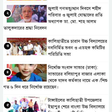
জুলাই গণঅভ্যুত্থান দিবসে শহীদ
২
পরিবার ও জুলাই যোদ্ধাদের প্রতি
অধ্যাপক ডা. মো. শাহ আলম
তালুকদারের শ্রদ্ধা নিবেদন
কালিহাতীতে চারান উচ্চ বিদ্যালয়ের
৩
নবনির্মিত ভবন ও এডহক কমিটির
পরিচিতি সভা
নিখোঁজ সংবাদ সাভার (ঢাকা):
৪
সাভারের বলিয়াপুর বাজার এলাকা
থেকে যাদব কর্মকার নামে এক /শিশু
গত ৬ দিন ধরে নিখোঁজ রয়েছেন।
টাঙ্গাইলের কালিহাতী উপজেলার
৫
ইছাপুর শেরে বাংলা উচ্চ বিদ্যালয়ে