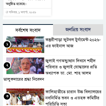
অনুষ্ঠিত হয়েছে।
শনিবার, ১ অগাস্ট, ২০২৬
জনপ্রিয় সংবাদ
সর্বশেষ সংবাদ
কস্তুরীপাড়া ফুটবল টুর্নামেন্ট-২০২৬-
১
এর ফাইনাল আজ
জুলাই গণঅভ্যুত্থান দিবসে শহীদ
২
পরিবার ও জুলাই যোদ্ধাদের প্রতি
অধ্যাপক ডা. মো. শাহ আলম
তালুকদারের শ্রদ্ধা নিবেদন
কালিহাতীতে চারান উচ্চ বিদ্যালয়ের
৩
নবনির্মিত ভবন ও এডহক কমিটির
পরিচিতি সভা