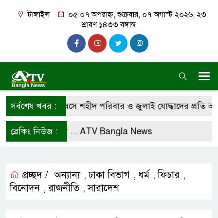
টাঙ্গাইল
০৫:০৭ অপরাহ্ন, শুক্রবার, ০৭ অগাস্ট ২০২৬, ২৩
শ্রাবণ ১৪৩৩ বঙ্গাব্দ
গণঅভ্যুত্থান দিবসে শহীদ পরিবার ও জুলাই যোদ্ধাদের প্রতি অধ্যাপ
সর্বশেষ খবর :
লো করে রাখুন ...
ব্রেকিং নিউজ :
ATV Bangla News
প্রচ্ছদ /
অন্যান্য
ঢাকা বিভাগ
ধর্ম
ফিচার
,
,
,
,
বিনোদন
রাজনীতি
সারাদেশ
,
,