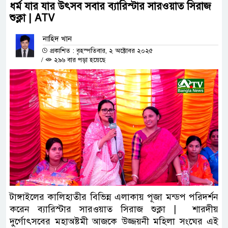
ধর্ম যার যার উৎসব সবার ব্যারিস্টার সারওয়াত সিরাজ
শুক্লা | ATV
নাহিদ খান
প্রকাশিত : বৃহস্পতিবার, ২ অক্টোবর ২০২৫
/
২৯৬ বার পড়া হয়েছে
টাঙ্গাইলের কালিহাতীর বিভিন্ন এলাকায় পূজা মন্ডপ পরিদর্শন
করেন
ব্যারিস্টার সারওয়াত সিরাজ শুক্লা |
শারদীয়
দুর্গোৎসবের মহাঅষ্টমী আজকে উজ্জয়নী মহিলা সংঘের এই