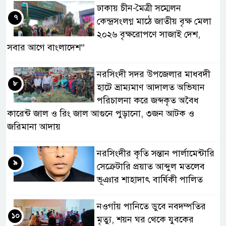
ঢাকায় চীন-মৈত্রী সম্মেলন
৭
কেন্দ্রসংলগ্ন মাঠে জাতীয় বৃক্ষ মেলা
২০২৬ বৃক্ষরোপণে সাজাই দেশ,
সবার আগে বাংলাদেশ”
নরসিংদী সদর উপজেলার মাধবদী
৮
হাটে ভ্রাম্যমাণ আদালত অভিযান
পরিচালনা করে জব্দকৃত অবৈধ
কারেন্ট জাল ও রিং জাল আগুনে পুড়ানো, ৩জন আটক ও
জরিমানা আদায়
নরসিংদীর কৃতি সন্তান পার্লামেন্টারি
৯
সেক্রেটারি প্রয়াত আব্দুল মতলেব
ভূঞার শাহাদাৎ বার্ষিকী পালিত
নওগাঁয় পানিতে ডুবে নবদম্পতির
১০
মৃত্যু, শয়ন ঘর থেকে যুবকের