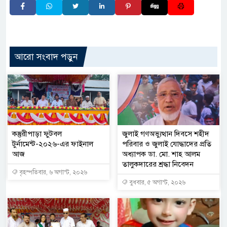
আরো সংবাদ পড়ুন
কস্তুরীপাড়া ফুটবল
জুলাই গণঅভ্যুত্থান দিবসে শহীদ
টুর্নামেন্ট-২০২৬-এর ফাইনাল
পরিবার ও জুলাই যোদ্ধাদের প্রতি
আজ
অধ্যাপক ডা. মো. শাহ আলম
তালুকদারের শ্রদ্ধা নিবেদন
বৃহস্পতিবার, ৬ অগাস্ট, ২০২৬
বুধবার, ৫ অগাস্ট, ২০২৬