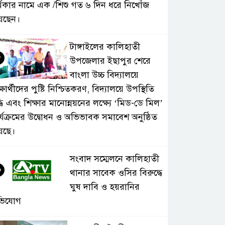
্মকার নামে এক /শিশু গত ৬ দিন ধরে নিখোঁজ
েছেন।
টাঙ্গাইলের কালিহাতী
৫
উপজেলার ইছাপুর শেরে
বাংলা উচ্চ বিদ্যালয়ে
্ষার্থীদের পুষ্টি নিশ্চিতকরণ, বিদ্যালয়ে উপস্থিতি
্ধি এবং শিক্ষার মানোন্নয়নের লক্ষ্যে ‘মিড-ডে মিল’
র্যক্রমের উদ্বোধন ও অভিভাবক সমাবেশ অনুষ্ঠিত
়েছে।
সংবাদ সম্মেলনে কালিহাতী
৬
থানার সাবেক ওসির বিরুদ্ধে
ঘুষ দাবি ও হয়রানির
ভিযোগ