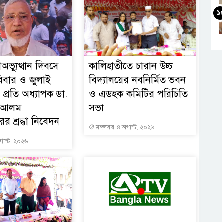
১
অভ্যুত্থান দিবসে
কালিহাতীতে চারান উচ্চ
িবার ও জুলাই
বিদ্যালয়ের নবনির্মিত ভবন
 প্রতি অধ্যাপক ডা.
ও এডহক কমিটির পরিচিতি
হ আলম
সভা
র শ্রদ্ধা নিবেদন
মঙ্গলবার, ৪ অগাস্ট, ২০২৬
গাস্ট, ২০২৬