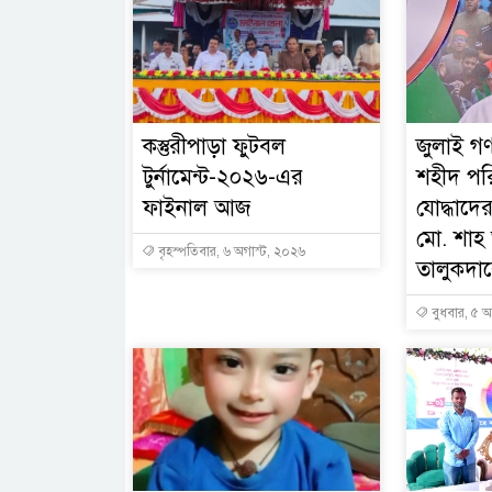
কস্তুরীপাড়া ফুটবল
জুলাই গণ
টুর্নামেন্ট-২০২৬-এর
শহীদ পর
ফাইনাল আজ
যোদ্ধাদের
মো. শা
বৃহস্পতিবার, ৬ অগাস্ট, ২০২৬
তালুকদারে
বুধবার, ৫ অ