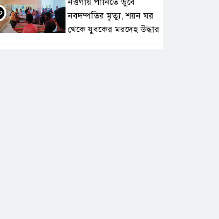
নওগাঁয় পানিতে ডুবে
০
নবদম্পতির মৃত্যু, শয়ন ঘর
থেকে যুবকের মরদেহ উদ্ধার