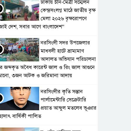
ঢাকায় চীন-মৈত্রী সম্মেলন
৭
কেন্দ্রসংলগ্ন মাঠে জাতীয় বৃক্ষ
মেলা ২০২৬ বৃক্ষরোপণে
জাই দেশ, সবার আগে বাংলাদেশ”
নরসিংদী সদর উপজেলার
৮
মাধবদী হাটে ভ্রাম্যমাণ
আদালত অভিযান পরিচালনা
ে জব্দকৃত অবৈধ কারেন্ট জাল ও রিং জাল আগুনে
ড়ানো, ৩জন আটক ও জরিমানা আদায়
নরসিংদীর কৃতি সন্তান
৯
পার্লামেন্টারি সেক্রেটারি
প্রয়াত আব্দুল মতলেব ভূঞার
হাদাৎ বার্ষিকী পালিত