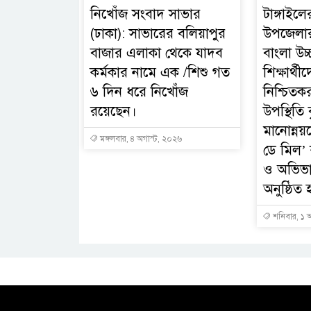
নিখোঁজ সংবাদ সাভার
টাঙ্গাইল
(ঢাকা): সাভারের বলিয়াপুর
উপজেলার
বাজার এলাকা থেকে যাদব
বাংলা উচ্
কর্মকার নামে এক /শিশু গত
শিক্ষার্থীদ
৬ দিন ধরে নিখোঁজ
নিশ্চিতকর
রয়েছেন।
উপস্থিতি ব
মানোন্নয়
মঙ্গলবার, ৪ অগাস্ট, ২০২৬
ডে মিল’ ক
ও অভিভ
অনুষ্ঠিত 
শনিবার, ১ 