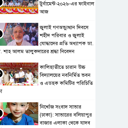
টুর্নামেন্ট-২০২৬-এর ফাইনাল
আজ
জুলাই গণঅভ্যুত্থান দিবসে
২
শহীদ পরিবার ও জুলাই
যোদ্ধাদের প্রতি অধ্যাপক ডা.
. শাহ আলম তালুকদারের শ্রদ্ধা নিবেদন
কালিহাতীতে চারান উচ্চ
৩
বিদ্যালয়ের নবনির্মিত ভবন
ও এডহক কমিটির পরিচিতি
া
নিখোঁজ সংবাদ সাভার
৪
(ঢাকা): সাভারের বলিয়াপুর
বাজার এলাকা থেকে যাদব