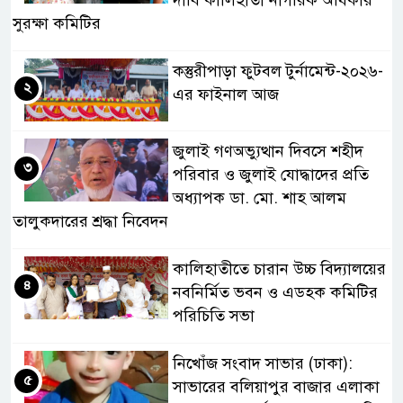
সুরক্ষা কমিটির
কস্তুরীপাড়া ফুটবল টুর্নামেন্ট-২০২৬-
২
এর ফাইনাল আজ
জুলাই গণঅভ্যুত্থান দিবসে শহীদ
৩
পরিবার ও জুলাই যোদ্ধাদের প্রতি
অধ্যাপক ডা. মো. শাহ আলম
তালুকদারের শ্রদ্ধা নিবেদন
কালিহাতীতে চারান উচ্চ বিদ্যালয়ের
৪
নবনির্মিত ভবন ও এডহক কমিটির
পরিচিতি সভা
নিখোঁজ সংবাদ সাভার (ঢাকা):
৫
সাভারের বলিয়াপুর বাজার এলাকা