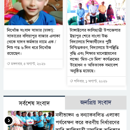
নিখোঁজ সংবাদ সাভার (ঢাকা):
টাঙ্গাইলের কালিহাতী উপজেলার
সাভারের বলিয়াপুর বাজার এলাকা
ইছাপুর শেরে বাংলা উচ্চ
থেকে যাদব কর্মকার নামে এক /
বিদ্যালয়ে শিক্ষার্থীদের পুষ্টি
শিশু গত ৬ দিন ধরে নিখোঁজ
নিশ্চিতকরণ, বিদ্যালয়ে উপস্থিতি
রয়েছেন।
বৃদ্ধি এবং শিক্ষার মানোন্নয়নের
লক্ষ্যে ‘মিড-ডে মিল’ কার্যক্রমের
মঙ্গলবার, ৪ অগাস্ট, ২০২৬
উদ্বোধন ও অভিভাবক সমাবেশ
অনুষ্ঠিত হয়েছে।
শনিবার, ১ অগাস্ট, ২০২৬
জনপ্রিয় সংবাদ
সর্বশেষ সংবাদ
নদীভাঙ্গন ও বন্যাকবলিত এলাকা
১
পর্যবেক্ষণ করে করণীয় নির্ধারণের
দাবি কালিহাতী নাগরিক অধিকার