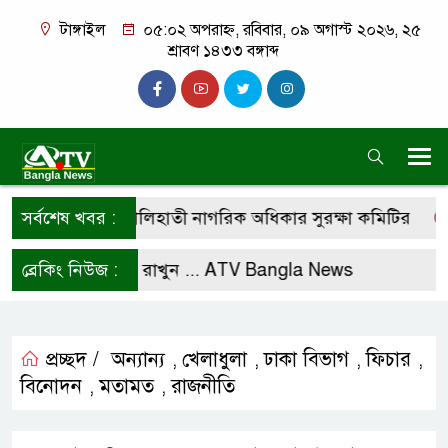
টাঙ্গাইল
০৫:০২ অপরাহ্ন, রবিবার, ০৯ অগাস্ট ২০২৬, ২৫
শ্রাবণ ১৪৩৩ বঙ্গাব্দ
র্ধারণের দাবি কালিহাতী নাগরিক অধিকার সুরক্ষা কমিটির
সর্বশেষ খবর :
কস্
ইজে ফলো করে রাখুন ...
ব্রেকিং নিউজ :
ATV Bangla News
প্রচ্ছদ /
অন্যান্য
খেলাধুলা
ঢাকা বিভাগ
ফিচার
,
,
,
,
বিনোদন
মতামত
রাজনীতি
,
,