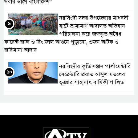
সবার আগে বাংলাদেশ”
নরসিংদী সদর উপজেলার মাধবদী
৯
হাটে ভ্রাম্যমাণ আদালত অভিযান
পরিচালনা করে জব্দকৃত অবৈধ
কারেন্ট জাল ও রিং জাল আগুনে পুড়ানো, ৩জন আটক ও
জরিমানা আদায়
নরসিংদীর কৃতি সন্তান পার্লামেন্টারি
১০
সেক্রেটারি প্রয়াত আব্দুল মতলেব
ভূঞার শাহাদাৎ বার্ষিকী পালিত