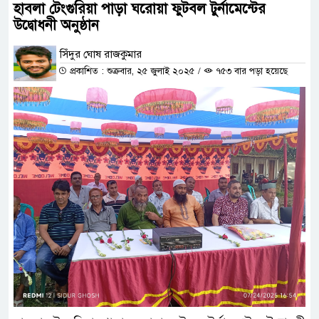
হাবলা টেংগুরিয়া পাড়া ঘরোয়া ফুটবল টুর্নামেন্টের
উদ্বোধনী অনুষ্ঠান
সিঁদুর ঘোষ রাজকুমার
প্রকাশিত : শুক্রবার, ২৫ জুলাই ২০২৫
/
৭৫৩ বার পড়া হয়েছে