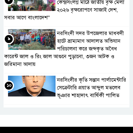
কেন্দ্রসংলগ্ন মাঠে জাতীয় বৃক্ষ মেলা
২০২৬ বৃক্ষরোপণে সাজাই দেশ,
সবার আগে বাংলাদেশ”
নরসিংদী সদর উপজেলার মাধবদী
৯
হাটে ভ্রাম্যমাণ আদালত অভিযান
পরিচালনা করে জব্দকৃত অবৈধ
কারেন্ট জাল ও রিং জাল আগুনে পুড়ানো, ৩জন আটক ও
জরিমানা আদায়
নরসিংদীর কৃতি সন্তান পার্লামেন্টারি
১০
সেক্রেটারি প্রয়াত আব্দুল মতলেব
ভূঞার শাহাদাৎ বার্ষিকী পালিত