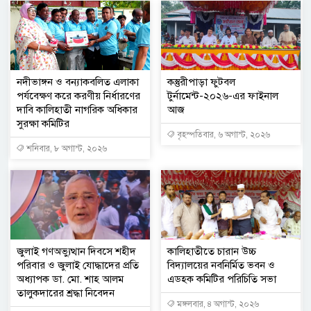
নদীভাঙ্গন ও বন্যাকবলিত এলাকা
কস্তুরীপাড়া ফুটবল
পর্যবেক্ষণ করে করণীয় নির্ধারণের
টুর্নামেন্ট-২০২৬-এর ফাইনাল
দাবি কালিহাতী নাগরিক অধিকার
আজ
সুরক্ষা কমিটির
বৃহস্পতিবার, ৬ অগাস্ট, ২০২৬
শনিবার, ৮ অগাস্ট, ২০২৬
জুলাই গণঅভ্যুত্থান দিবসে শহীদ
কালিহাতীতে চারান উচ্চ
পরিবার ও জুলাই যোদ্ধাদের প্রতি
বিদ্যালয়ের নবনির্মিত ভবন ও
অধ্যাপক ডা. মো. শাহ আলম
এডহক কমিটির পরিচিতি সভা
তালুকদারের শ্রদ্ধা নিবেদন
মঙ্গলবার, ৪ অগাস্ট, ২০২৬