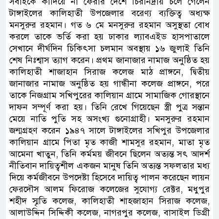
সবাইকে কাঁদিয়ে না ফেরার দেশে চিরনিদ্রায় চলে গেলেন
টাঙ্গাইলের কালিহাতী উপজেলার বরেণ্য ব্যক্তিত্ব অধ্যক্ষ
মনসুরুর রহমান। গত ৬ মে মনসুরুর রহমান অসুস্থতা বোধ
করলে তাকে ভর্তি করা হয় ঢাকার ল্যাবএইড হাসপাতালে
সেখানে দীর্ঘদিন চিকিৎসা চলমান অবস্থায় ১৬ জুলাই তিনি
শেষ নিঃশ্বাস ত্যাগ করেন। প্রথম জানাজার নামাজ অনুষ্ঠিত হয়
কালিহাতী শাজাহান সিরাজ কলেজ মাঠ প্রাঙ্গনে, দ্বিতীয়
জানাজার নামাজ অনুষ্ঠিত হয় গান্ধীনা কলেজ প্রাঙ্গনে, পরে
তাকে নিজগ্রাম সখিপুরের কালিয়ান গ্রামে সামাজিক গোরস্থানে
দাফন সম্পূর্ণ করা হয়। তিনি রেখে গিয়েছেন স্ত্রী পুত্র সন্তান
মেয়ে নাতি পুতি সহ অসংখ্য গুনোগ্রাহী। মনসুরুর রহমান
জন্মগ্রহণ করেন ১৯৪৭ সালে টাঙ্গাইলের সখিপুর উপজেলার
কালিয়ান গ্রামে পিতা মৃত কাজী শামসুর রহমান, মাতা মৃত
আমেনা খাতুন, তিনি কর্মময় জীবনে ছিলেন অত্যন্ত সৎ আদর্শ
নীতিবান দায়িত্বশীল একজন মানুষ তিনি অত্যন্ত সফলতার মধ্য
দিয়ে কর্মজীবনে উপদেষ্টা হিসেবে দায়িত্ব পালন করেছেন লায়ন
ফেরদৌস আলম ফিরোজ কলেজের সুযোগ্য রেক্টর, মধুপুর
শহীদ স্মৃতি কলেজ, কালিহাতী শাহজাহান সিরাজ কলেজ,
আলাউদ্দিন সিদ্দিকী কলেজ, নাগরপুর কলেজ, বাসাইল ডিগ্রী