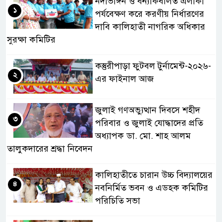
নদীভাঙ্গন ও বন্যাকবলিত এলাকা
১
পর্যবেক্ষণ করে করণীয় নির্ধারণের
দাবি কালিহাতী নাগরিক অধিকার
সুরক্ষা কমিটির
কস্তুরীপাড়া ফুটবল টুর্নামেন্ট-২০২৬-
২
এর ফাইনাল আজ
জুলাই গণঅভ্যুত্থান দিবসে শহীদ
৩
পরিবার ও জুলাই যোদ্ধাদের প্রতি
অধ্যাপক ডা. মো. শাহ আলম
তালুকদারের শ্রদ্ধা নিবেদন
কালিহাতীতে চারান উচ্চ বিদ্যালয়ের
৪
নবনির্মিত ভবন ও এডহক কমিটির
পরিচিতি সভা