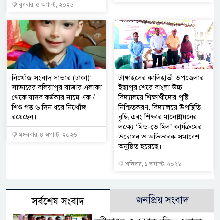
বুধবার, ৫ অগাস্ট, ২০২৬
নিখোঁজ সংবাদ সাভার (ঢাকা):
টাঙ্গাইলের কালিহাতী উপজেলার
সাভারের বলিয়াপুর বাজার এলাকা
ইছাপুর শেরে বাংলা উচ্চ
থেকে যাদব কর্মকার নামে এক /
বিদ্যালয়ে শিক্ষার্থীদের পুষ্টি
শিশু গত ৬ দিন ধরে নিখোঁজ
নিশ্চিতকরণ, বিদ্যালয়ে উপস্থিতি
রয়েছেন।
বৃদ্ধি এবং শিক্ষার মানোন্নয়নের
লক্ষ্যে ‘মিড-ডে মিল’ কার্যক্রমের
মঙ্গলবার, ৪ অগাস্ট, ২০২৬
উদ্বোধন ও অভিভাবক সমাবেশ
অনুষ্ঠিত হয়েছে।
শনিবার, ১ অগাস্ট, ২০২৬
জনপ্রিয় সংবাদ
সর্বশেষ সংবাদ