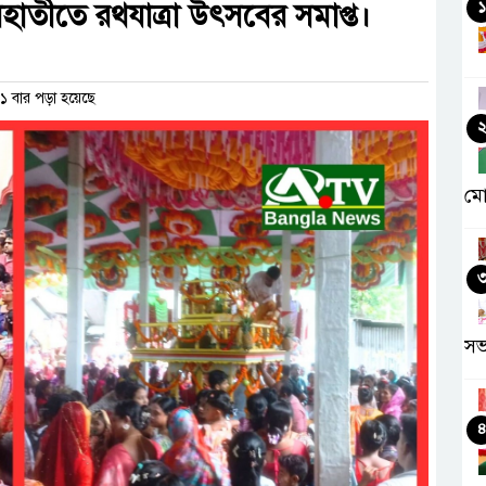
িহাতীতে রথযাত্রা উৎসবের সমাপ্ত।
১
 বার পড়া হয়েছে
মো
সভ