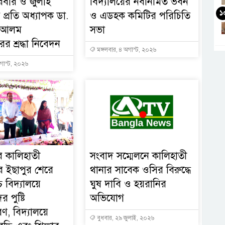
িবার ও জুলাই
বিদ্যালয়ের নবনির্মিত ভবন
১
 প্রতি অধ্যাপক ডা.
ও এডহক কমিটির পরিচিতি
হ আলম
সভা
র শ্রদ্ধা নিবেদন
মঙ্গলবার, ৪ অগাস্ট, ২০২৬
গাস্ট, ২০২৬
ের কালিহাতী
সংবাদ সম্মেলনে কালিহাতী
 ইছাপুর শেরে
থানার সাবেক ওসির বিরুদ্ধে
চ বিদ্যালয়ে
ঘুষ দাবি ও হয়রানির
ের পুষ্টি
অভিযোগ
ণ, বিদ্যালয়ে
বুধবার, ২৯ জুলাই, ২০২৬