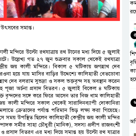
কর
রয়
া উৎসবের সমাপ্ত।
কালী মন্দিরে উল্টো রথযাত্রায় রথ টানের মধ্য দিয়ে ৫ জুলাই
শিক
 ঘটে। উল্লেখ্য গত ২৭ জুন শুক্রবার সকাল থেকেই রথযাত্রা
বৃদ
দ্রীয় জয় কালী মন্দিরে। বিকাল ৫ ঘটিকায় জগন্নাথ দেব
কা
ে রওনা হয়ে যায় মাসির বাড়ির উদ্দেশ্যে কালিহাতী বেতডোবা
হয
 জগন্নাথ দেব বলরাম সুভদ্রা ও সকল ভক্তবৃন্দ সহ অবস্থান করেন
ান সহ পূজা অর্চনা প্রসাদ বিতরণ। ৫ জুলাই বিকেল ৪ ঘটিকায়
ক্ত বৃন্দদের সঙ্গে করে ফিরে আসেন তার নিজ ধাম কালিহাতী
রীয় জয় কালী মন্দিরে সকাল থেকেই সারাদিনব্যাপী দোকানিরা
তে ক্রেতাদের পর্যাপ্ত পরিমান ভিড় লক্ষ্য করা গিয়েছে।
ে সময় উপস্থিত ছিলেন কালিহাতী কেন্দ্রীয় জয় কালী মন্দির
অ
ম্পাদক সমীর সাহা চৌধুরী (মানিক), সদস্য প্রদীপ রাজবংশী
ঠান ও প্রসাদ বিতরণ এর মধ্য দিয়ে সমাপ্ত হয় উল্টো রথ যাত্রার