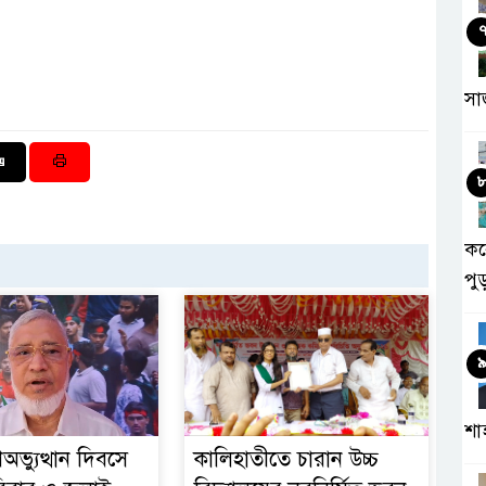
সা
কর
পু
শা
অভ্যুত্থান দিবসে
কালিহাতীতে চারান উচ্চ