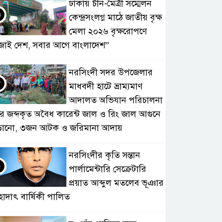
ঢাকায় চীন-মৈত্রী সম্মেলন
৭
কেন্দ্রসংলগ্ন মাঠে জাতীয় বৃক্ষ
মেলা ২০২৬ বৃক্ষরোপণে
জাই দেশ, সবার আগে বাংলাদেশ”
নরসিংদী সদর উপজেলার
৮
মাধবদী হাটে ভ্রাম্যমাণ
আদালত অভিযান পরিচালনা
ে জব্দকৃত অবৈধ কারেন্ট জাল ও রিং জাল আগুনে
ড়ানো, ৩জন আটক ও জরিমানা আদায়
নরসিংদীর কৃতি সন্তান
৯
পার্লামেন্টারি সেক্রেটারি
প্রয়াত আব্দুল মতলেব ভূঞার
হাদাৎ বার্ষিকী পালিত