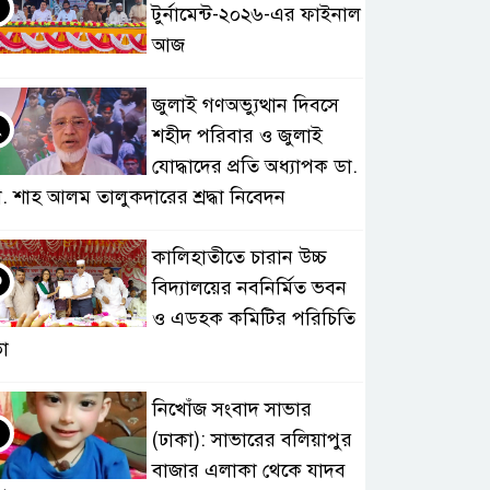
টুর্নামেন্ট-২০২৬-এর ফাইনাল
আজ
জুলাই গণঅভ্যুত্থান দিবসে
২
শহীদ পরিবার ও জুলাই
যোদ্ধাদের প্রতি অধ্যাপক ডা.
. শাহ আলম তালুকদারের শ্রদ্ধা নিবেদন
কালিহাতীতে চারান উচ্চ
৩
বিদ্যালয়ের নবনির্মিত ভবন
ও এডহক কমিটির পরিচিতি
া
নিখোঁজ সংবাদ সাভার
৪
(ঢাকা): সাভারের বলিয়াপুর
বাজার এলাকা থেকে যাদব