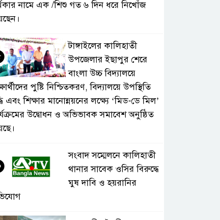
্মকার নামে এক /শিশু গত ৬ দিন ধরে নিখোঁজ
েছেন।
টাঙ্গাইলের কালিহাতী
৫
উপজেলার ইছাপুর শেরে
বাংলা উচ্চ বিদ্যালয়ে
্ষার্থীদের পুষ্টি নিশ্চিতকরণ, বিদ্যালয়ে উপস্থিতি
্ধি এবং শিক্ষার মানোন্নয়নের লক্ষ্যে ‘মিড-ডে মিল’
র্যক্রমের উদ্বোধন ও অভিভাবক সমাবেশ অনুষ্ঠিত
়েছে।
সংবাদ সম্মেলনে কালিহাতী
৬
থানার সাবেক ওসির বিরুদ্ধে
ঘুষ দাবি ও হয়রানির
ভিযোগ