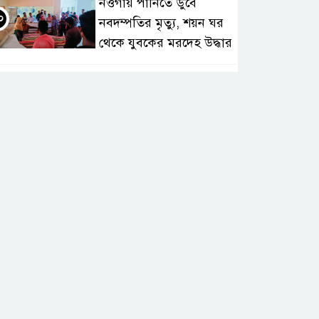
নওগাঁয় পানিতে ডুবে
০
নবদম্পতির মৃত্যু, শয়ন ঘর
থেকে যুবকের মরদেহ উদ্ধার