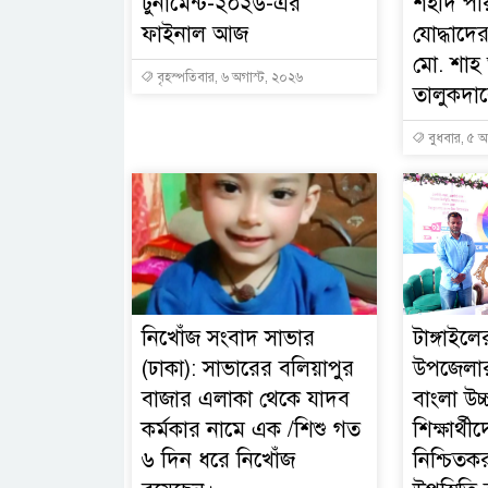
টুর্নামেন্ট-২০২৬-এর
শহীদ পর
ফাইনাল আজ
যোদ্ধাদের
মো. শা
বৃহস্পতিবার, ৬ অগাস্ট, ২০২৬
তালুকদারে
বুধবার, ৫ অ
নিখোঁজ সংবাদ সাভার
টাঙ্গাইল
(ঢাকা): সাভারের বলিয়াপুর
উপজেলার
বাজার এলাকা থেকে যাদব
বাংলা উচ্
কর্মকার নামে এক /শিশু গত
শিক্ষার্থীদ
৬ দিন ধরে নিখোঁজ
নিশ্চিতকর