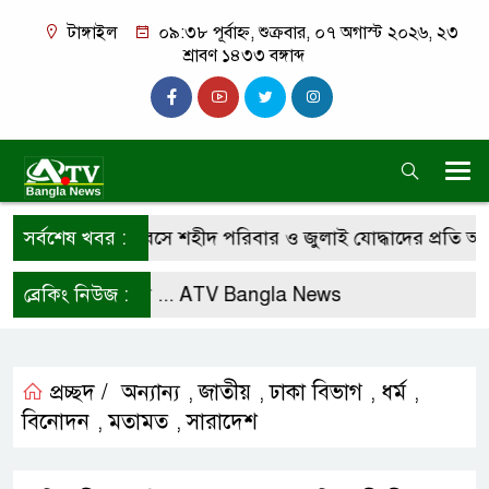
টাঙ্গাইল
০৯:৩৮ পূর্বাহ্ন, শুক্রবার, ০৭ অগাস্ট ২০২৬, ২৩
শ্রাবণ ১৪৩৩ বঙ্গাব্দ
গণঅভ্যুত্থান দিবসে শহীদ পরিবার ও জুলাই যোদ্ধাদের প্রতি অধ্যা
সর্বশেষ খবর :
লো করে রাখুন ...
ব্রেকিং নিউজ :
ATV Bangla News
প্রচ্ছদ /
অন্যান্য
জাতীয়
ঢাকা বিভাগ
ধর্ম
,
,
,
,
বিনোদন
মতামত
সারাদেশ
,
,