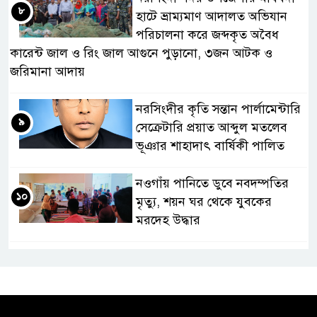
৮
হাটে ভ্রাম্যমাণ আদালত অভিযান
পরিচালনা করে জব্দকৃত অবৈধ
কারেন্ট জাল ও রিং জাল আগুনে পুড়ানো, ৩জন আটক ও
জরিমানা আদায়
নরসিংদীর কৃতি সন্তান পার্লামেন্টারি
৯
সেক্রেটারি প্রয়াত আব্দুল মতলেব
ভূঞার শাহাদাৎ বার্ষিকী পালিত
নওগাঁয় পানিতে ডুবে নবদম্পতির
১০
মৃত্যু, শয়ন ঘর থেকে যুবকের
মরদেহ উদ্ধার