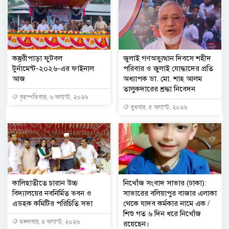
কস্তুরীপাড়া ফুটবল
জুলাই গণঅভ্যুত্থান দিবসে শহীদ
টুর্নামেন্ট-২০২৬-এর ফাইনাল
পরিবার ও জুলাই যোদ্ধাদের প্রতি
আজ
অধ্যাপক ডা. মো. শাহ আলম
তালুকদারের শ্রদ্ধা নিবেদন
বৃহস্পতিবার, ৬ অগাস্ট, ২০২৬
বুধবার, ৫ অগাস্ট, ২০২৬
কালিহাতীতে চারান উচ্চ
নিখোঁজ সংবাদ সাভার (ঢাকা):
বিদ্যালয়ের নবনির্মিত ভবন ও
সাভারের বলিয়াপুর বাজার এলাকা
এডহক কমিটির পরিচিতি সভা
থেকে যাদব কর্মকার নামে এক /
শিশু গত ৬ দিন ধরে নিখোঁজ
মঙ্গলবার, ৪ অগাস্ট, ২০২৬
রয়েছেন।