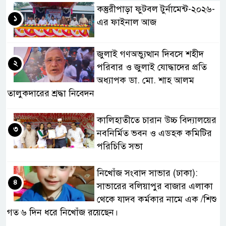
কস্তুরীপাড়া ফুটবল টুর্নামেন্ট-২০২৬-
১
এর ফাইনাল আজ
জুলাই গণঅভ্যুত্থান দিবসে শহীদ
২
পরিবার ও জুলাই যোদ্ধাদের প্রতি
অধ্যাপক ডা. মো. শাহ আলম
তালুকদারের শ্রদ্ধা নিবেদন
কালিহাতীতে চারান উচ্চ বিদ্যালয়ের
৩
নবনির্মিত ভবন ও এডহক কমিটির
পরিচিতি সভা
নিখোঁজ সংবাদ সাভার (ঢাকা):
৪
সাভারের বলিয়াপুর বাজার এলাকা
থেকে যাদব কর্মকার নামে এক /শিশু
গত ৬ দিন ধরে নিখোঁজ রয়েছেন।