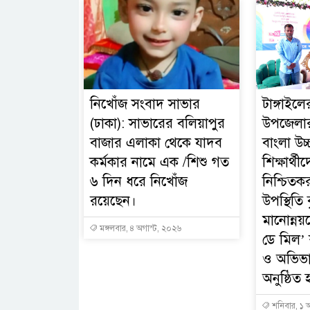
নিখোঁজ সংবাদ সাভার
টাঙ্গাইল
(ঢাকা): সাভারের বলিয়াপুর
উপজেলার
বাজার এলাকা থেকে যাদব
বাংলা উচ্
কর্মকার নামে এক /শিশু গত
শিক্ষার্থীদ
৬ দিন ধরে নিখোঁজ
নিশ্চিতকর
রয়েছেন।
উপস্থিতি ব
মানোন্নয়
মঙ্গলবার, ৪ অগাস্ট, ২০২৬
ডে মিল’ ক
ও অভিভ
অনুষ্ঠিত 
শনিবার, ১ 