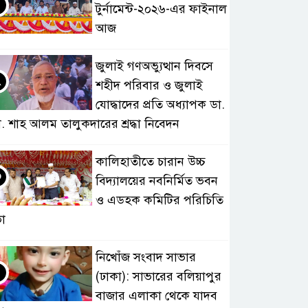
টুর্নামেন্ট-২০২৬-এর ফাইনাল
আজ
জুলাই গণঅভ্যুত্থান দিবসে
২
শহীদ পরিবার ও জুলাই
যোদ্ধাদের প্রতি অধ্যাপক ডা.
. শাহ আলম তালুকদারের শ্রদ্ধা নিবেদন
কালিহাতীতে চারান উচ্চ
৩
বিদ্যালয়ের নবনির্মিত ভবন
ও এডহক কমিটির পরিচিতি
া
নিখোঁজ সংবাদ সাভার
৪
(ঢাকা): সাভারের বলিয়াপুর
বাজার এলাকা থেকে যাদব