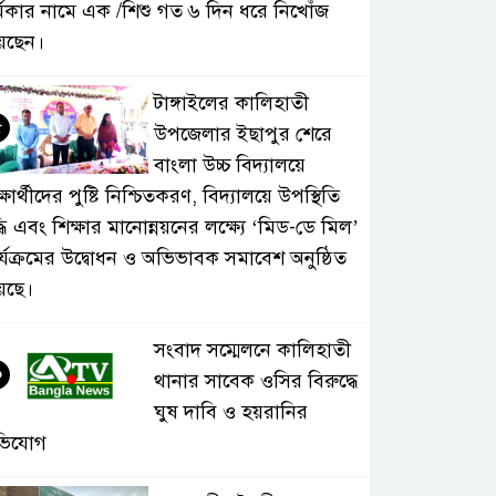
্মকার নামে এক /শিশু গত ৬ দিন ধরে নিখোঁজ
েছেন।
টাঙ্গাইলের কালিহাতী
৫
উপজেলার ইছাপুর শেরে
বাংলা উচ্চ বিদ্যালয়ে
্ষার্থীদের পুষ্টি নিশ্চিতকরণ, বিদ্যালয়ে উপস্থিতি
্ধি এবং শিক্ষার মানোন্নয়নের লক্ষ্যে ‘মিড-ডে মিল’
র্যক্রমের উদ্বোধন ও অভিভাবক সমাবেশ অনুষ্ঠিত
়েছে।
সংবাদ সম্মেলনে কালিহাতী
৬
থানার সাবেক ওসির বিরুদ্ধে
ঘুষ দাবি ও হয়রানির
ভিযোগ