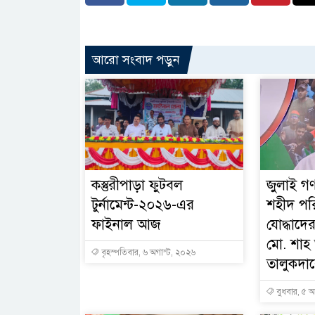
আরো সংবাদ পড়ুন
কস্তুরীপাড়া ফুটবল
জুলাই গণ
টুর্নামেন্ট-২০২৬-এর
শহীদ পর
ফাইনাল আজ
যোদ্ধাদের
মো. শা
বৃহস্পতিবার, ৬ অগাস্ট, ২০২৬
তালুকদারে
বুধবার, ৫ অ