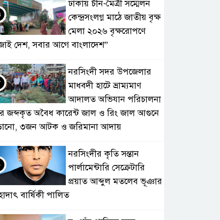
ঢাকায় চীন-মৈত্রী সম্মেলন
৭
কেন্দ্রসংলগ্ন মাঠে জাতীয় বৃক্ষ
মেলা ২০২৬ বৃক্ষরোপণে
জাই দেশ, সবার আগে বাংলাদেশ”
নরসিংদী সদর উপজেলার
৮
মাধবদী হাটে ভ্রাম্যমাণ
আদালত অভিযান পরিচালনা
ে জব্দকৃত অবৈধ কারেন্ট জাল ও রিং জাল আগুনে
ড়ানো, ৩জন আটক ও জরিমানা আদায়
নরসিংদীর কৃতি সন্তান
৯
পার্লামেন্টারি সেক্রেটারি
প্রয়াত আব্দুল মতলেব ভূঞার
হাদাৎ বার্ষিকী পালিত