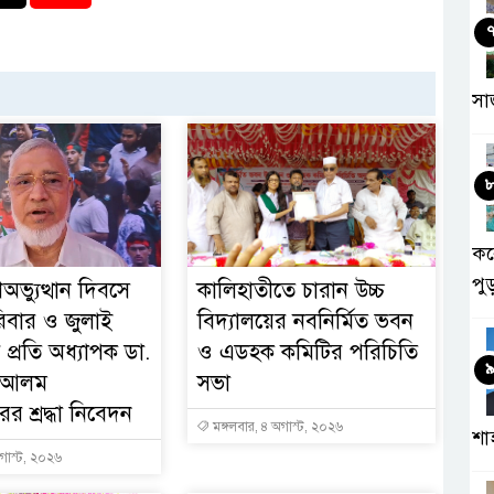
সা
কর
পু
অভ্যুত্থান দিবসে
কালিহাতীতে চারান উচ্চ
িবার ও জুলাই
বিদ্যালয়ের নবনির্মিত ভবন
 প্রতি অধ্যাপক ডা.
ও এডহক কমিটির পরিচিতি
হ আলম
সভা
র শ্রদ্ধা নিবেদন
মঙ্গলবার, ৪ অগাস্ট, ২০২৬
শা
গাস্ট, ২০২৬