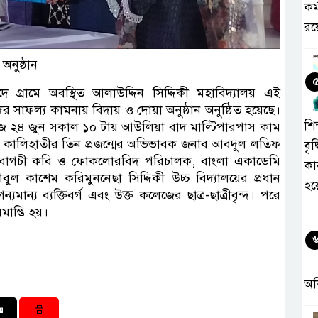
কর
রয়
অনুষ্ঠান
গ্রামে অবস্থিত আলাউদ্দিন সিদ্দিকী মহাবিদ্যালয় এই
ের সাফল্য কামনায় বিদায় ও দোয়া অনুষ্ঠান অনুষ্ঠিত হয়েছে।
শিক
জ ২৪ জুন সকাল ১০ টায় আউলিয়া বাদ মাল্টিপারপাস কাম
েন কালিহাতীর তিন প্রজন্মের অভিভাবক জনাব আবদুল লতিফ
বৃদ
ন বাগচী কবি ও ফোকলোরবিদ পরিচালক, বাংলা একাডেমি
কা
ল কাশেম করিমুননেছা সিদ্দিকী উচ্চ বিদ্যালয়ের প্রধান
হয
মান্য ব্যক্তিবর্গ এবং উক্ত কলেজের ছাত্র-ছাত্রীবৃন্দ। পরে
সমাপ্তি হয়।
অ