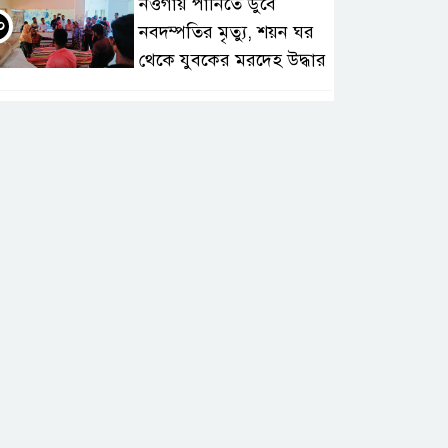
নওগাঁয় পানিতে ডুবে
০
নবদম্পতির মৃত্যু, শয়ন ঘর
থেকে যুবকের মরদেহ উদ্ধার