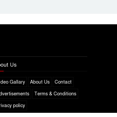
out Us
ideo Gallary
About Us
Contact
dvertisements
Terms & Conditions
rivacy policy