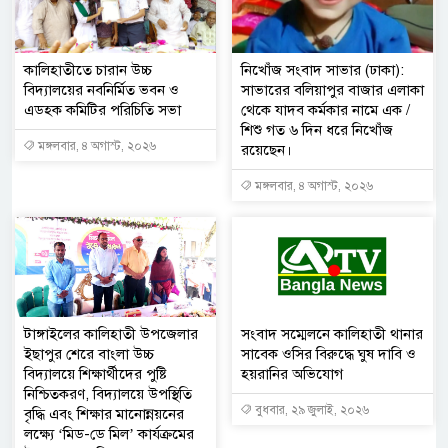
কালিহাতীতে চারান উচ্চ
নিখোঁজ সংবাদ সাভার (ঢাকা):
বিদ্যালয়ের নবনির্মিত ভবন ও
সাভারের বলিয়াপুর বাজার এলাকা
এডহক কমিটির পরিচিতি সভা
থেকে যাদব কর্মকার নামে এক /
শিশু গত ৬ দিন ধরে নিখোঁজ
মঙ্গলবার, ৪ অগাস্ট, ২০২৬
রয়েছেন।
মঙ্গলবার, ৪ অগাস্ট, ২০২৬
টাঙ্গাইলের কালিহাতী উপজেলার
সংবাদ সম্মেলনে কালিহাতী থানার
ইছাপুর শেরে বাংলা উচ্চ
সাবেক ওসির বিরুদ্ধে ঘুষ দাবি ও
বিদ্যালয়ে শিক্ষার্থীদের পুষ্টি
হয়রানির অভিযোগ
নিশ্চিতকরণ, বিদ্যালয়ে উপস্থিতি
বুধবার, ২৯ জুলাই, ২০২৬
বৃদ্ধি এবং শিক্ষার মানোন্নয়নের
লক্ষ্যে ‘মিড-ডে মিল’ কার্যক্রমের