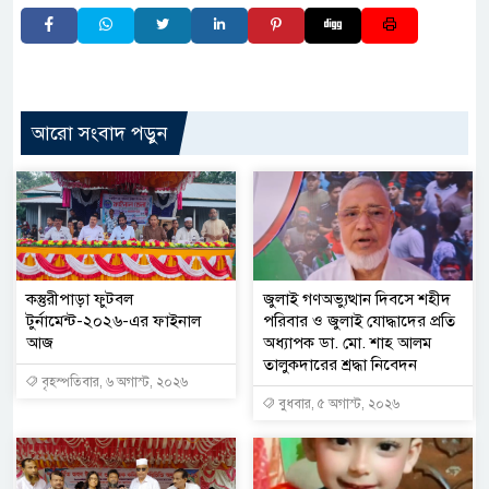
আরো সংবাদ পড়ুন
কস্তুরীপাড়া ফুটবল
জুলাই গণঅভ্যুত্থান দিবসে শহীদ
টুর্নামেন্ট-২০২৬-এর ফাইনাল
পরিবার ও জুলাই যোদ্ধাদের প্রতি
আজ
অধ্যাপক ডা. মো. শাহ আলম
তালুকদারের শ্রদ্ধা নিবেদন
বৃহস্পতিবার, ৬ অগাস্ট, ২০২৬
বুধবার, ৫ অগাস্ট, ২০২৬