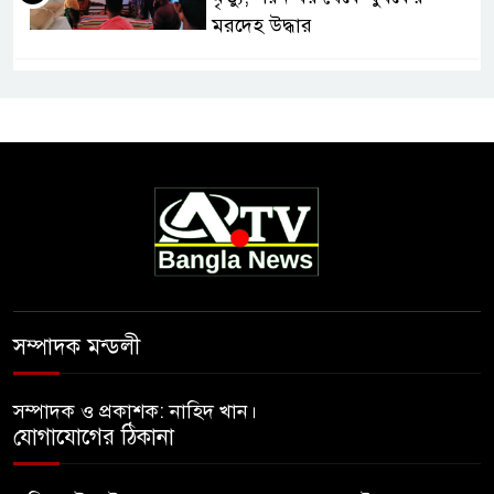
মরদেহ উদ্ধার
সম্পাদক মন্ডলী
সম্পাদক ও প্রকাশক: নাহিদ খান।
যোগাযোগের ঠিকানা