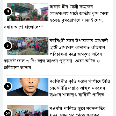
ঢাকায় চীন-মৈত্রী সম্মেলন
৭
কেন্দ্রসংলগ্ন মাঠে জাতীয় বৃক্ষ মেলা
২০২৬ বৃক্ষরোপণে সাজাই দেশ,
সবার আগে বাংলাদেশ”
নরসিংদী সদর উপজেলার মাধবদী
৮
হাটে ভ্রাম্যমাণ আদালত অভিযান
পরিচালনা করে জব্দকৃত অবৈধ
কারেন্ট জাল ও রিং জাল আগুনে পুড়ানো, ৩জন আটক ও
জরিমানা আদায়
নরসিংদীর কৃতি সন্তান পার্লামেন্টারি
৯
সেক্রেটারি প্রয়াত আব্দুল মতলেব
ভূঞার শাহাদাৎ বার্ষিকী পালিত
নওগাঁয় পানিতে ডুবে নবদম্পতির
১০
মৃত্যু, শয়ন ঘর থেকে যুবকের