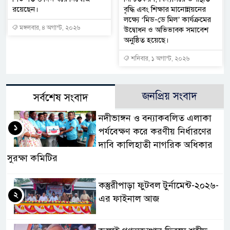
রয়েছেন।
বৃদ্ধি এবং শিক্ষার মানোন্নয়নের
লক্ষ্যে ‘মিড-ডে মিল’ কার্যক্রমের
মঙ্গলবার, ৪ অগাস্ট, ২০২৬
উদ্বোধন ও অভিভাবক সমাবেশ
অনুষ্ঠিত হয়েছে।
শনিবার, ১ অগাস্ট, ২০২৬
জনপ্রিয় সংবাদ
সর্বশেষ সংবাদ
নদীভাঙ্গন ও বন্যাকবলিত এলাকা
১
পর্যবেক্ষণ করে করণীয় নির্ধারণের
দাবি কালিহাতী নাগরিক অধিকার
সুরক্ষা কমিটির
কস্তুরীপাড়া ফুটবল টুর্নামেন্ট-২০২৬-
২
এর ফাইনাল আজ