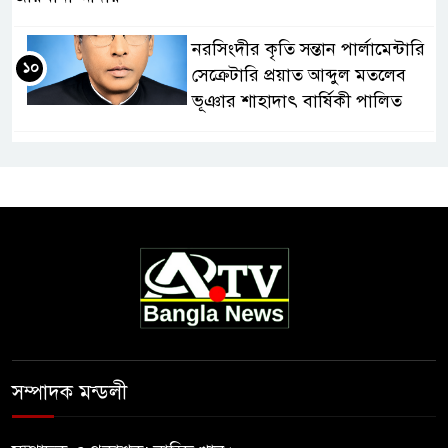
নরসিংদীর কৃতি সন্তান পার্লামেন্টারি
১০
সেক্রেটারি প্রয়াত আব্দুল মতলেব
ভূঞার শাহাদাৎ বার্ষিকী পালিত
সম্পাদক মন্ডলী