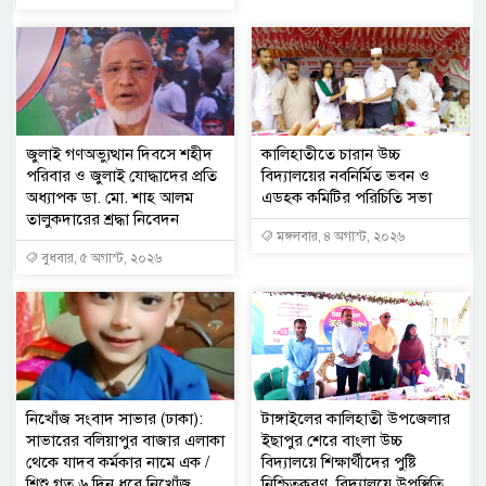
জুলাই গণঅভ্যুত্থান দিবসে শহীদ
কালিহাতীতে চারান উচ্চ
পরিবার ও জুলাই যোদ্ধাদের প্রতি
বিদ্যালয়ের নবনির্মিত ভবন ও
অধ্যাপক ডা. মো. শাহ আলম
এডহক কমিটির পরিচিতি সভা
তালুকদারের শ্রদ্ধা নিবেদন
মঙ্গলবার, ৪ অগাস্ট, ২০২৬
বুধবার, ৫ অগাস্ট, ২০২৬
নিখোঁজ সংবাদ সাভার (ঢাকা):
টাঙ্গাইলের কালিহাতী উপজেলার
সাভারের বলিয়াপুর বাজার এলাকা
ইছাপুর শেরে বাংলা উচ্চ
থেকে যাদব কর্মকার নামে এক /
বিদ্যালয়ে শিক্ষার্থীদের পুষ্টি
শিশু গত ৬ দিন ধরে নিখোঁজ
নিশ্চিতকরণ, বিদ্যালয়ে উপস্থিতি