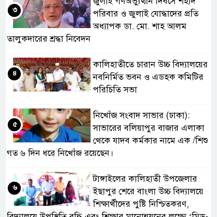
জুলাই গণঅভ্যুত্থান দিবসে শহীদ
৩
পরিবার ও জুলাই যোদ্ধাদের প্রতি
অধ্যাপক ডা. মো. শাহ আলম
তালুকদারের শ্রদ্ধা নিবেদন
কালিহাতীতে চারান উচ্চ বিদ্যালয়ের
৪
নবনির্মিত ভবন ও এডহক কমিটির
পরিচিতি সভা
নিখোঁজ সংবাদ সাভার (ঢাকা):
৫
সাভারের বলিয়াপুর বাজার এলাকা
থেকে যাদব কর্মকার নামে এক /শিশু
গত ৬ দিন ধরে নিখোঁজ রয়েছেন।
টাঙ্গাইলের কালিহাতী উপজেলার
৬
ইছাপুর শেরে বাংলা উচ্চ বিদ্যালয়ে
শিক্ষার্থীদের পুষ্টি নিশ্চিতকরণ,
বিদ্যালয়ে উপস্থিতি বৃদ্ধি এবং শিক্ষার মানোন্নয়নের লক্ষ্যে ‘মিড-