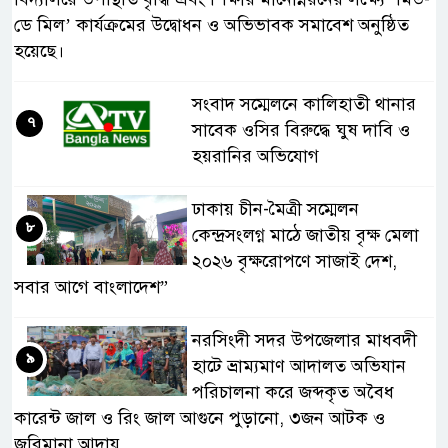
ডে মিল’ কার্যক্রমের উদ্বোধন ও অভিভাবক সমাবেশ অনুষ্ঠিত
হয়েছে।
সংবাদ সম্মেলনে কালিহাতী থানার
৭
সাবেক ওসির বিরুদ্ধে ঘুষ দাবি ও
হয়রানির অভিযোগ
ঢাকায় চীন-মৈত্রী সম্মেলন
৮
কেন্দ্রসংলগ্ন মাঠে জাতীয় বৃক্ষ মেলা
২০২৬ বৃক্ষরোপণে সাজাই দেশ,
সবার আগে বাংলাদেশ”
নরসিংদী সদর উপজেলার মাধবদী
৯
হাটে ভ্রাম্যমাণ আদালত অভিযান
পরিচালনা করে জব্দকৃত অবৈধ
কারেন্ট জাল ও রিং জাল আগুনে পুড়ানো, ৩জন আটক ও
জরিমানা আদায়