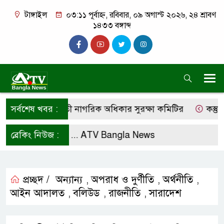
টাঙ্গাইল
০৩:১১ পূর্বাহ্ন, রবিবার, ০৯ অগাস্ট ২০২৬, ২৪ শ্রাবণ
১৪৩৩ বঙ্গাব্দ
ণের দাবি কালিহাতী নাগরিক অধিকার সুরক্ষা কমিটির
সর্বশেষ খবর :
কস্তুরীপ
লো করে রাখুন ...
ব্রেকিং নিউজ :
ATV Bangla News
প্রচ্ছদ /
অন্যান্য
অপরাধ ও দুর্ণীতি
অর্থনীতি
,
,
,
আইন আদালত
বলিউড
রাজনীতি
সারাদেশ
,
,
,