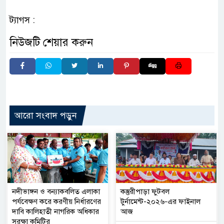
ট্যাগস :
নিউজটি শেয়ার করুন
আরো সংবাদ পড়ুন
নদীভাঙ্গন ও বন্যাকবলিত এলাকা
কস্তুরীপাড়া ফুটবল
পর্যবেক্ষণ করে করণীয় নির্ধারণের
টুর্নামেন্ট-২০২৬-এর ফাইনাল
দাবি কালিহাতী নাগরিক অধিকার
আজ
সুরক্ষা কমিটির