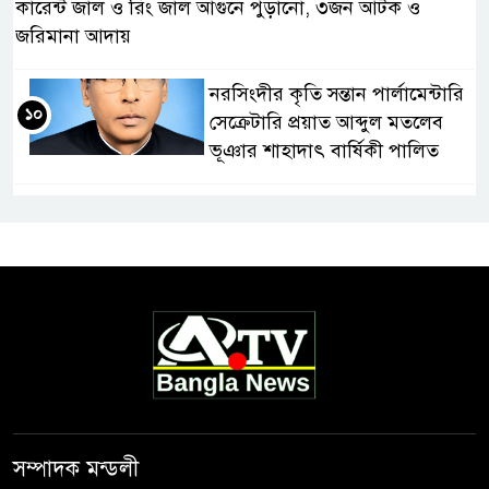
কারেন্ট জাল ও রিং জাল আগুনে পুড়ানো, ৩জন আটক ও
জরিমানা আদায়
নরসিংদীর কৃতি সন্তান পার্লামেন্টারি
১০
সেক্রেটারি প্রয়াত আব্দুল মতলেব
ভূঞার শাহাদাৎ বার্ষিকী পালিত
সম্পাদক মন্ডলী