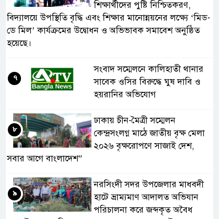
শিক্ষার্থীদের পুষ্টি নিশ্চিতকরণ,
বিদ্যালয়ে উপস্থিতি বৃদ্ধি এবং শিক্ষার মানোন্নয়নের লক্ষ্যে ‘মিড-
ডে মিল’ কার্যক্রমের উদ্বোধন ও অভিভাবক সমাবেশ অনুষ্ঠিত
হয়েছে।
সংবাদ সম্মেলনে কালিহাতী থানার
৭
সাবেক ওসির বিরুদ্ধে ঘুষ দাবি ও
হয়রানির অভিযোগ
ঢাকায় চীন-মৈত্রী সম্মেলন
৮
কেন্দ্রসংলগ্ন মাঠে জাতীয় বৃক্ষ মেলা
২০২৬ বৃক্ষরোপণে সাজাই দেশ,
সবার আগে বাংলাদেশ”
নরসিংদী সদর উপজেলার মাধবদী
৯
হাটে ভ্রাম্যমাণ আদালত অভিযান
পরিচালনা করে জব্দকৃত অবৈধ