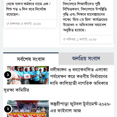
থেকে যাদব কর্মকার নামে এক /
বিদ্যালয়ে শিক্ষার্থীদের পুষ্টি
শিশু গত ৬ দিন ধরে নিখোঁজ
নিশ্চিতকরণ, বিদ্যালয়ে উপস্থিতি
রয়েছেন।
বৃদ্ধি এবং শিক্ষার মানোন্নয়নের
লক্ষ্যে ‘মিড-ডে মিল’ কার্যক্রমের
মঙ্গলবার, ৪ অগাস্ট, ২০২৬
উদ্বোধন ও অভিভাবক সমাবেশ
অনুষ্ঠিত হয়েছে।
শনিবার, ১ অগাস্ট, ২০২৬
জনপ্রিয় সংবাদ
সর্বশেষ সংবাদ
নদীভাঙ্গন ও বন্যাকবলিত এলাকা
১
পর্যবেক্ষণ করে করণীয় নির্ধারণের
দাবি কালিহাতী নাগরিক অধিকার
সুরক্ষা কমিটির
কস্তুরীপাড়া ফুটবল টুর্নামেন্ট-২০২৬-
২
এর ফাইনাল আজ