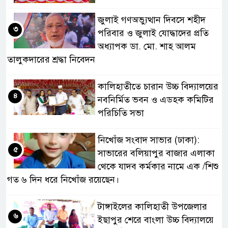
জুলাই গণঅভ্যুত্থান দিবসে শহীদ
৩
পরিবার ও জুলাই যোদ্ধাদের প্রতি
অধ্যাপক ডা. মো. শাহ আলম
তালুকদারের শ্রদ্ধা নিবেদন
কালিহাতীতে চারান উচ্চ বিদ্যালয়ের
৪
নবনির্মিত ভবন ও এডহক কমিটির
পরিচিতি সভা
নিখোঁজ সংবাদ সাভার (ঢাকা):
৫
সাভারের বলিয়াপুর বাজার এলাকা
থেকে যাদব কর্মকার নামে এক /শিশু
গত ৬ দিন ধরে নিখোঁজ রয়েছেন।
টাঙ্গাইলের কালিহাতী উপজেলার
৬
ইছাপুর শেরে বাংলা উচ্চ বিদ্যালয়ে