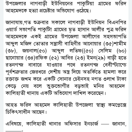
উপজেলার নাগবাড়ী ইউনিয়নের পাকুটিয়া গ্রামের ফরিদ
আহমেদকে হত্যা প্রচেষ্টার অভিযোগ ওঠেছে।
জানাযায়,গত শুক্রবার সকালে নাগবাড়ী ইউনিয়ন বিএনপির
ওয়ার্ড সভাপতি পাকুটিা গ্রামের মৃত হাসান আলীর পুত্র ফরিদ
আহমেদকে একই গ্রামের উপজেলা আলীগের সহসভাপতি
আব্দুল মজিদ তোতার সন্ত্রাসী বাহিনীর আনোয়ার (৩৫)শামীম
(৩৮), জয়নাল(৫০) আব্দুল লতিফ((৫০) সেলিম (৬০)
ছানোয়ার (৩৪)রফিক (৫২) আবির (২৩) ইমন(২৯) বাড়ী হতে
রতনগন্জ বাবারে যাওয়ার পথে রতনগন্জ বেবীস্ট্যান্ডে
পূর্বশত্রুতার জেরধরে দেশীয় অস্ত্র দিয়ে অতর্কিতে হামলা করে
রক্তাক্ত জখম করে একটি সোনার চেইনসহ নগত ৩লাখ টাকা
কেড়ে নেয় বলে ভুক্তভোগীর বড়ভাই মনির আহমেদ
কালিহাতী থানায় একটি অভিযোগ দাখিল করেছেন।
আহত ফরিদ আহমেদ কালিহাতী উপজেলা স্বাস্থ্য কমপ্লেক্সে
চিকিৎসাধীন আছেন।
এবিষয়ে, কালিহাতী থানার অফিসার ইনচার্জ —– জানান,
———-