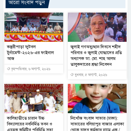
আরো সংবাদ পড়ুন
কস্তুরীপাড়া ফুটবল
জুলাই গণঅভ্যুত্থান দিবসে শহীদ
টুর্নামেন্ট-২০২৬-এর ফাইনাল
পরিবার ও জুলাই যোদ্ধাদের প্রতি
আজ
অধ্যাপক ডা. মো. শাহ আলম
তালুকদারের শ্রদ্ধা নিবেদন
বৃহস্পতিবার, ৬ অগাস্ট, ২০২৬
বুধবার, ৫ অগাস্ট, ২০২৬
কালিহাতীতে চারান উচ্চ
নিখোঁজ সংবাদ সাভার (ঢাকা):
বিদ্যালয়ের নবনির্মিত ভবন ও
সাভারের বলিয়াপুর বাজার এলাকা
এডহক কমিটির পরিচিতি সভা
থেকে যাদব কর্মকার নামে এক /