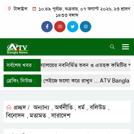
টাঙ্গাইল
১০:৪৯ পূর্বাহ্ন, শুক্রবার, ০৭ অগাস্ট ২০২৬, ২৩ শ্রাবণ
১৪৩৩ বঙ্গাব্দ
 চারান উচ্চ বিদ্যালয়ের নবনির্মিত ভবন ও এডহক কমিটির পরিচি
সর্বশেষ খবর :
আমাদের ফেসবুক পেইজে ফলো করে রাখুন ...
ব্রেকিং নিউজ :
ATV Bangla New
প্রচ্ছদ /
অন্যান্য
অর্থনীতি
ধর্ম
বলিউড
,
,
,
,
বিনোদন
মতামত
সারাদেশ
,
,