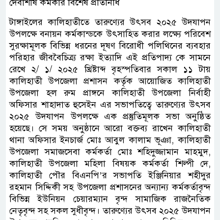
দেবাশীষ কর্মকার বিশেষ প্রতিনিধি
টাঙ্গাইলের কালিহাতীতে তারুণ্যের উৎসব ২০২৫ উদযাপন
উপলক্ষে বনায়ন কর্মকান্ডকে উৎসাহিত করার লক্ষ্যে পরিবেশ
সুরক্ষামূলক বিভিন্ন ধরনের দূষণ বিরোধী পলিথিনের ব্যবহার
পরিহার জীববৈচিত্র্য রক্ষা ইত্যাদি এই প্রতিপাদ্য কে সামনে
রেখে ২/ ১/ ২০২৫ খ্রিষ্টাব্দ বৃহস্পতিবার সকাল ১১ টায়
কালিহাতী উপজেলা প্রশাসন কর্তৃক আয়োজিত কালিহাতী
উপজেলা হল রুম প্রাঙ্গনে কালিহাতী উপজেলা নির্বাহী
অফিসার শাহাদাত হুসেইন এর সভাপতিত্বে তারুণ্যের উৎসব
২০২৫ উদযাপন উপলক্ষে এক প্রস্তুতিমূলক সভা অনুষ্ঠিত
হয়েছে। সে সময় অনুষ্ঠানে আরো বক্তব্য রাখেন কালিহাতী
থানা অফিসার ইনচার্জ মোঃ আবুল কালাম ভূঞা, কালিহাতী
উপজেলা সমাজসেবা কর্মকর্তা মোঃ শহিদুজ্জামান মাহমুদ,
কালিহাতী উপজেলা মহিলা বিষয়ক কর্মকর্তা শিল্পী দে,
কালিহাতী পৌর বিএনপি’র সভাপতি ইঞ্জিনিয়ার শহীদুর
রহমান সিদ্দিকী সহ উপজেলা প্রশাসনের অন্যান্য কর্মকর্তাবৃন্দ
বিভিন্ন ইউনিয়ন চেয়ারম্যান বৃন্দ সামাজিক রাজনৈতিক
নেতৃবৃন্দ সহ সকল সুধীবৃন্দ। তারুণ্যের উৎসব ২০২৫ উদযাপন