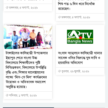
শিশু গত ৬ দিন ধরে নিখোঁজ
মঙ্গলবার, ৪ অগাস্ট, ২০২৬
রয়েছেন।
মঙ্গলবার, ৪ অগাস্ট, ২০২৬
টাঙ্গাইলের কালিহাতী উপজেলার
সংবাদ সম্মেলনে কালিহাতী থানার
ইছাপুর শেরে বাংলা উচ্চ
সাবেক ওসির বিরুদ্ধে ঘুষ দাবি ও
বিদ্যালয়ে শিক্ষার্থীদের পুষ্টি
হয়রানির অভিযোগ
নিশ্চিতকরণ, বিদ্যালয়ে উপস্থিতি
বুধবার, ২৯ জুলাই, ২০২৬
বৃদ্ধি এবং শিক্ষার মানোন্নয়নের
লক্ষ্যে ‘মিড-ডে মিল’ কার্যক্রমের
উদ্বোধন ও অভিভাবক সমাবেশ
অনুষ্ঠিত হয়েছে।
শনিবার, ১ অগাস্ট, ২০২৬