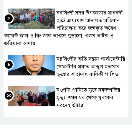
নরসিংদী সদর উপজেলার মাধবদী
৮
হাটে ভ্রাম্যমাণ আদালত অভিযান
পরিচালনা করে জব্দকৃত অবৈধ
কারেন্ট জাল ও রিং জাল আগুনে পুড়ানো, ৩জন আটক ও
জরিমানা আদায়
নরসিংদীর কৃতি সন্তান পার্লামেন্টারি
৯
সেক্রেটারি প্রয়াত আব্দুল মতলেব
ভূঞার শাহাদাৎ বার্ষিকী পালিত
নওগাঁয় পানিতে ডুবে নবদম্পতির
১০
মৃত্যু, শয়ন ঘর থেকে যুবকের
মরদেহ উদ্ধার