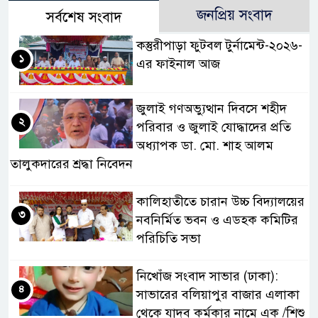
জনপ্রিয় সংবাদ
সর্বশেষ সংবাদ
কস্তুরীপাড়া ফুটবল টুর্নামেন্ট-২০২৬-
১
এর ফাইনাল আজ
জুলাই গণঅভ্যুত্থান দিবসে শহীদ
২
পরিবার ও জুলাই যোদ্ধাদের প্রতি
অধ্যাপক ডা. মো. শাহ আলম
তালুকদারের শ্রদ্ধা নিবেদন
কালিহাতীতে চারান উচ্চ বিদ্যালয়ের
৩
নবনির্মিত ভবন ও এডহক কমিটির
পরিচিতি সভা
নিখোঁজ সংবাদ সাভার (ঢাকা):
৪
সাভারের বলিয়াপুর বাজার এলাকা
থেকে যাদব কর্মকার নামে এক /শিশু