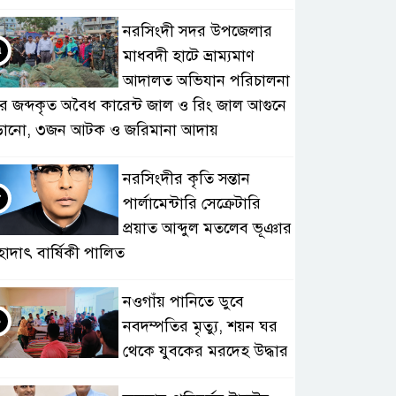
নরসিংদী সদর উপজেলার
৭
মাধবদী হাটে ভ্রাম্যমাণ
আদালত অভিযান পরিচালনা
ে জব্দকৃত অবৈধ কারেন্ট জাল ও রিং জাল আগুনে
ড়ানো, ৩জন আটক ও জরিমানা আদায়
নরসিংদীর কৃতি সন্তান
৮
পার্লামেন্টারি সেক্রেটারি
প্রয়াত আব্দুল মতলেব ভূঞার
হাদাৎ বার্ষিকী পালিত
নওগাঁয় পানিতে ডুবে
৯
নবদম্পতির মৃত্যু, শয়ন ঘর
থেকে যুবকের মরদেহ উদ্ধার