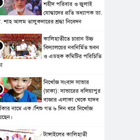
শহীদ পরিবার ও জুলাই
যোদ্ধাদের প্রতি অধ্যাপক ডা.
. শাহ আলম তালুকদারের শ্রদ্ধা নিবেদন
কালিহাতীতে চারান উচ্চ
২
বিদ্যালয়ের নবনির্মিত ভবন
ও এডহক কমিটির পরিচিতি
া
নিখোঁজ সংবাদ সাভার
৩
(ঢাকা): সাভারের বলিয়াপুর
বাজার এলাকা থেকে যাদব
্মকার নামে এক /শিশু গত ৬ দিন ধরে নিখোঁজ
েছেন।
টাঙ্গাইলের কালিহাতী