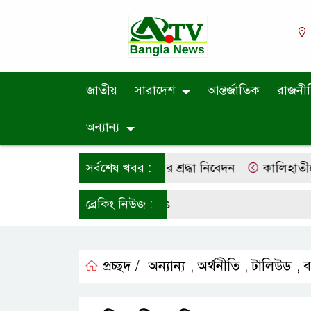
জাতীয়
সারাদেশ
আন্তর্জাতিক
রাজনী
অন্যান্য
া. মো. শাহ আলম তালুকদারের শ্রদ্ধা নিবেদন
সর্বশেষ খবর :
কালিহাতীতে চারা
ব্রেকিং নিউজ :
প্রচ্ছদ /
অন্যান্য
অর্থনীতি
টালিউড
ব
,
,
,