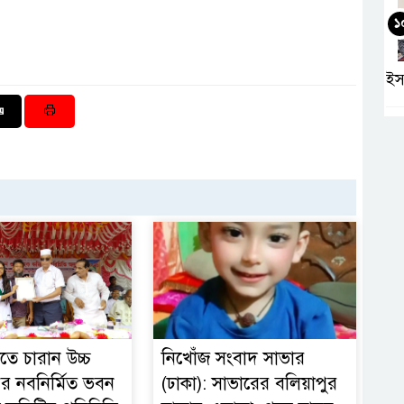
১
ইস
তে চারান উচ্চ
নিখোঁজ সংবাদ সাভার
ের নবনির্মিত ভবন
(ঢাকা): সাভারের বলিয়াপুর