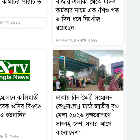
কমিটির পরিচিতি
বাজার এলাকা থেকে যাদব
কর্মকার নামে এক /শিশু গত
৬ দিন ধরে নিখোঁজ
 অগাস্ট, ২০২৬
রয়েছেন।
মঙ্গলবার, ৪ অগাস্ট, ২০২৬
্মেলনে কালিহাতী
ঢাকায় চীন-মৈত্রী সম্মেলন
বেক ওসির বিরুদ্ধে
কেন্দ্রসংলগ্ন মাঠে জাতীয় বৃক্ষ
 ও হয়রানির
মেলা ২০২৬ বৃক্ষরোপণে
সাজাই দেশ, সবার আগে
বাংলাদেশ”
 জুলাই, ২০২৬