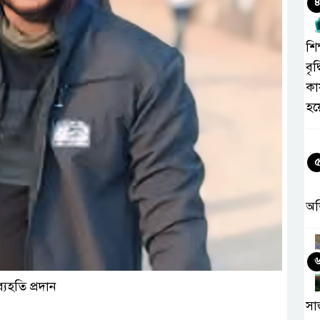
শিক
বৃদ
কা
হয
অ
যহতি প্রদান
সা