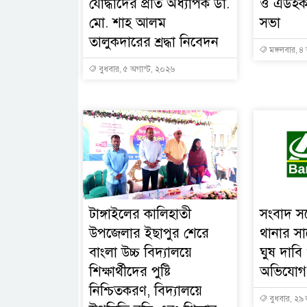
যোদ্ধাদের প্রতি অধ্যাপক ডা.
ও এডহক 
মো. শাহ আলম
সভা
তালুকদারের শ্রদ্ধা নিবেদন
মঙ্গলবার, ৪
বুধবার, ৫ অগাস্ট, ২০২৬
টাঙ্গাইলের কালিহাতী
সংবাদ সম
উপজেলার ইছাপুর শেরে
থানার সা
বাংলা উচ্চ বিদ্যালয়ে
ঘুষ দাবি
শিক্ষার্থীদের পুষ্টি
অভিযোগ
নিশ্চিতকরণ, বিদ্যালয়ে
বুধবার, ২৯