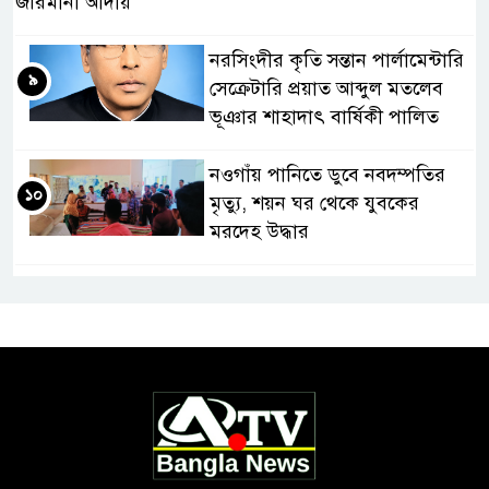
জরিমানা আদায়
নরসিংদীর কৃতি সন্তান পার্লামেন্টারি
৯
সেক্রেটারি প্রয়াত আব্দুল মতলেব
ভূঞার শাহাদাৎ বার্ষিকী পালিত
নওগাঁয় পানিতে ডুবে নবদম্পতির
১০
মৃত্যু, শয়ন ঘর থেকে যুবকের
মরদেহ উদ্ধার