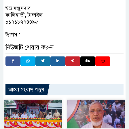
শুভ্র মজুমদার
কালিহাতী, টাঙ্গাইল
০১৭১৮২৭৪৪৯৫
ট্যাগস :
নিউজটি শেয়ার করুন
আরো সংবাদ পড়ুন