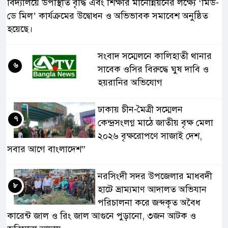
বিদ্যালয়ে উপস্থিতি বৃদ্ধি এবং শিক্ষার মানোন্নয়নের লক্ষ্যে ‘মিড-
ডে মিল’ কার্যক্রমের উদ্বোধন ও অভিভাবক সমাবেশ অনুষ্ঠিত
হয়েছে।
সংবাদ সম্মেলনে কালিহাতী থানার
৬
সাবেক ওসির বিরুদ্ধে ঘুষ দাবি ও
হয়রানির অভিযোগ
ঢাকায় চীন-মৈত্রী সম্মেলন
৭
কেন্দ্রসংলগ্ন মাঠে জাতীয় বৃক্ষ মেলা
২০২৬ বৃক্ষরোপণে সাজাই দেশ,
সবার আগে বাংলাদেশ”
নরসিংদী সদর উপজেলার মাধবদী
৮
হাটে ভ্রাম্যমাণ আদালত অভিযান
পরিচালনা করে জব্দকৃত অবৈধ
কারেন্ট জাল ও রিং জাল আগুনে পুড়ানো, ৩জন আটক ও