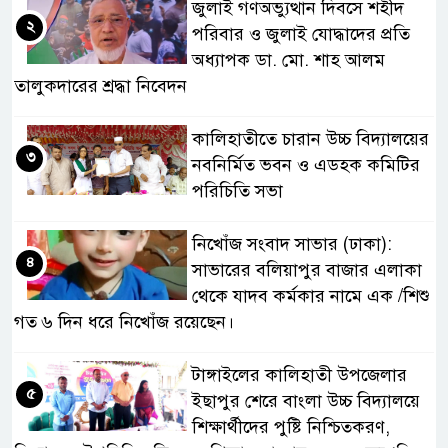
জুলাই গণঅভ্যুত্থান দিবসে শহীদ
২
পরিবার ও জুলাই যোদ্ধাদের প্রতি
অধ্যাপক ডা. মো. শাহ আলম
তালুকদারের শ্রদ্ধা নিবেদন
কালিহাতীতে চারান উচ্চ বিদ্যালয়ের
৩
নবনির্মিত ভবন ও এডহক কমিটির
পরিচিতি সভা
নিখোঁজ সংবাদ সাভার (ঢাকা):
৪
সাভারের বলিয়াপুর বাজার এলাকা
থেকে যাদব কর্মকার নামে এক /শিশু
গত ৬ দিন ধরে নিখোঁজ রয়েছেন।
টাঙ্গাইলের কালিহাতী উপজেলার
৫
ইছাপুর শেরে বাংলা উচ্চ বিদ্যালয়ে
শিক্ষার্থীদের পুষ্টি নিশ্চিতকরণ,