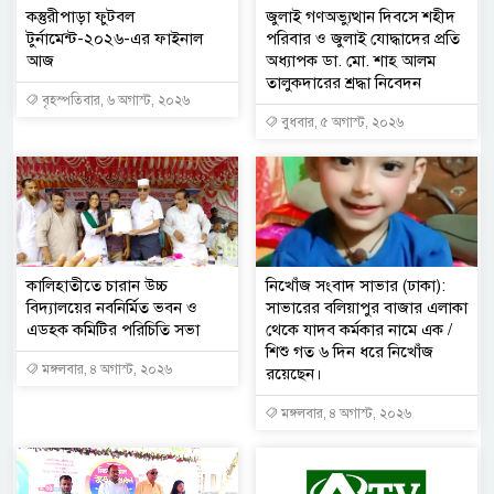
কস্তুরীপাড়া ফুটবল
জুলাই গণঅভ্যুত্থান দিবসে শহীদ
টুর্নামেন্ট-২০২৬-এর ফাইনাল
পরিবার ও জুলাই যোদ্ধাদের প্রতি
আজ
অধ্যাপক ডা. মো. শাহ আলম
তালুকদারের শ্রদ্ধা নিবেদন
বৃহস্পতিবার, ৬ অগাস্ট, ২০২৬
বুধবার, ৫ অগাস্ট, ২০২৬
কালিহাতীতে চারান উচ্চ
নিখোঁজ সংবাদ সাভার (ঢাকা):
বিদ্যালয়ের নবনির্মিত ভবন ও
সাভারের বলিয়াপুর বাজার এলাকা
এডহক কমিটির পরিচিতি সভা
থেকে যাদব কর্মকার নামে এক /
শিশু গত ৬ দিন ধরে নিখোঁজ
মঙ্গলবার, ৪ অগাস্ট, ২০২৬
রয়েছেন।
মঙ্গলবার, ৪ অগাস্ট, ২০২৬