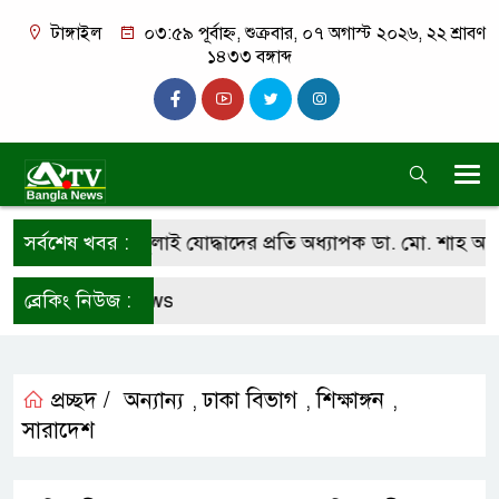
টাঙ্গাইল
০৩:৫৯ পূর্বাহ্ন, শুক্রবার, ০৭ অগাস্ট ২০২৬, ২২ শ্রাবণ
১৪৩৩ বঙ্গাব্দ
ীদ পরিবার ও জুলাই যোদ্ধাদের প্রতি অধ্যাপক ডা. মো. শাহ আলম তাল
সর্বশেষ খবর :
V Bangla News
ব্রেকিং নিউজ :
প্রচ্ছদ /
অন্যান্য
ঢাকা বিভাগ
শিক্ষাঙ্গন
,
,
,
সারাদেশ