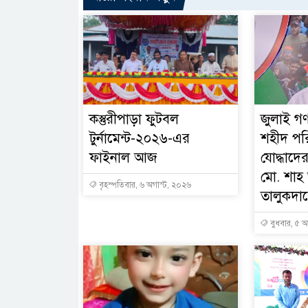
কস্তুরীপাড়া ফুটবল
জুলাই গণ
টুর্নামেন্ট-২০২৬-এর
শহীদ পর
ফাইনাল আজ
যোদ্ধাদের
মো. শা
বৃহস্পতিবার, ৬ অগাস্ট, ২০২৬
তালুকদারে
বুধবার, ৫ অ