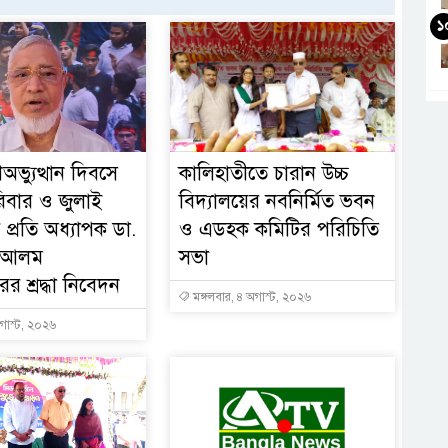
১
অভ্যুত্থান দিবসে
কালিহাতীতে চারান উচ্চ
িবার ও জুলাই
বিদ্যালয়ের নবনির্মিত ভবন
 প্রতি অধ্যাপক ডা.
ও এডহক কমিটির পরিচিতি
হ আলম
সভা
র শ্রদ্ধা নিবেদন
মঙ্গলবার, ৪ অগাস্ট, ২০২৬
গাস্ট, ২০২৬