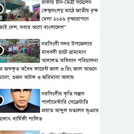
ঢাকায় চীন-মৈত্রী সম্মেলন
৭
কেন্দ্রসংলগ্ন মাঠে জাতীয় বৃক্ষ
মেলা ২০২৬ বৃক্ষরোপণে
জাই দেশ, সবার আগে বাংলাদেশ”
নরসিংদী সদর উপজেলার
৮
মাধবদী হাটে ভ্রাম্যমাণ
আদালত অভিযান পরিচালনা
ে জব্দকৃত অবৈধ কারেন্ট জাল ও রিং জাল আগুনে
ড়ানো, ৩জন আটক ও জরিমানা আদায়
নরসিংদীর কৃতি সন্তান
৯
পার্লামেন্টারি সেক্রেটারি
প্রয়াত আব্দুল মতলেব ভূঞার
হাদাৎ বার্ষিকী পালিত