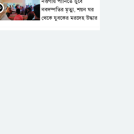
নওগাঁয় পানিতে ডুবে
০
নবদম্পতির মৃত্যু, শয়ন ঘর
থেকে যুবকের মরদেহ উদ্ধার