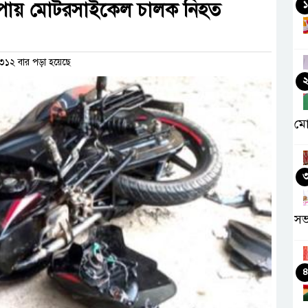
চাপায় মোটরসাইকেল চালক নিহত
১
৩১২ বার পড়া হয়েছে
মো
সভ