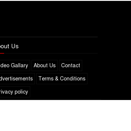
out Us
ideo Gallary
About Us
Contact
dvertisements
Terms & Conditions
rivacy policy
Developed BY
XpartLab