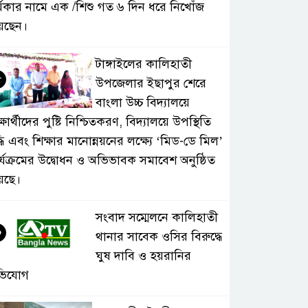
্মকার নামে এক /শিশু গত ৬ দিন ধরে নিখোঁজ
েছেন।
টাঙ্গাইলের কালিহাতী
৫
উপজেলার ইছাপুর শেরে
বাংলা উচ্চ বিদ্যালয়ে
্ষার্থীদের পুষ্টি নিশ্চিতকরণ, বিদ্যালয়ে উপস্থিতি
্ধি এবং শিক্ষার মানোন্নয়নের লক্ষ্যে ‘মিড-ডে মিল’
র্যক্রমের উদ্বোধন ও অভিভাবক সমাবেশ অনুষ্ঠিত
়েছে।
সংবাদ সম্মেলনে কালিহাতী
৬
থানার সাবেক ওসির বিরুদ্ধে
ঘুষ দাবি ও হয়রানির
ভিযোগ