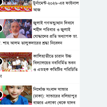
টুর্নামেন্ট-২০২৬-এর ফাইনাল
আজ
জুলাই গণঅভ্যুত্থান দিবসে
২
শহীদ পরিবার ও জুলাই
যোদ্ধাদের প্রতি অধ্যাপক ডা.
. শাহ আলম তালুকদারের শ্রদ্ধা নিবেদন
কালিহাতীতে চারান উচ্চ
৩
বিদ্যালয়ের নবনির্মিত ভবন
ও এডহক কমিটির পরিচিতি
া
নিখোঁজ সংবাদ সাভার
৪
(ঢাকা): সাভারের বলিয়াপুর
বাজার এলাকা থেকে যাদব