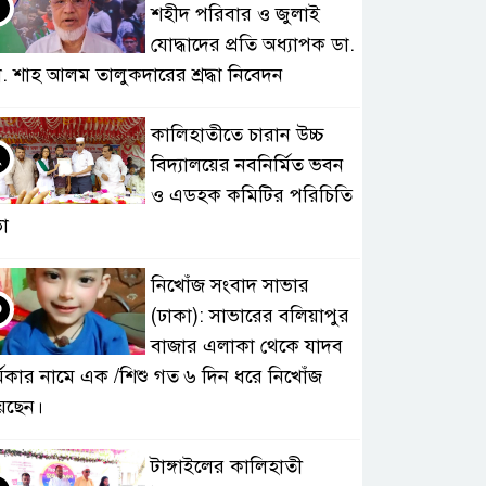
শহীদ পরিবার ও জুলাই
যোদ্ধাদের প্রতি অধ্যাপক ডা.
. শাহ আলম তালুকদারের শ্রদ্ধা নিবেদন
কালিহাতীতে চারান উচ্চ
২
বিদ্যালয়ের নবনির্মিত ভবন
ও এডহক কমিটির পরিচিতি
া
নিখোঁজ সংবাদ সাভার
৩
(ঢাকা): সাভারের বলিয়াপুর
বাজার এলাকা থেকে যাদব
্মকার নামে এক /শিশু গত ৬ দিন ধরে নিখোঁজ
েছেন।
টাঙ্গাইলের কালিহাতী