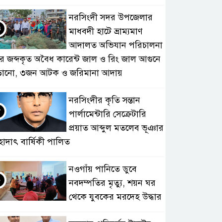
নরসিংদী সদর উপজেলার
৭
মাধবদী হাটে ভ্রাম্যমাণ
আদালত অভিযান পরিচালনা
ে জব্দকৃত অবৈধ কারেন্ট জাল ও রিং জাল আগুনে
ড়ানো, ৩জন আটক ও জরিমানা আদায়
নরসিংদীর কৃতি সন্তান
৮
পার্লামেন্টারি সেক্রেটারি
প্রয়াত আব্দুল মতলেব ভূঞার
হাদাৎ বার্ষিকী পালিত
নওগাঁয় পানিতে ডুবে
৯
নবদম্পতির মৃত্যু, শয়ন ঘর
থেকে যুবকের মরদেহ উদ্ধার