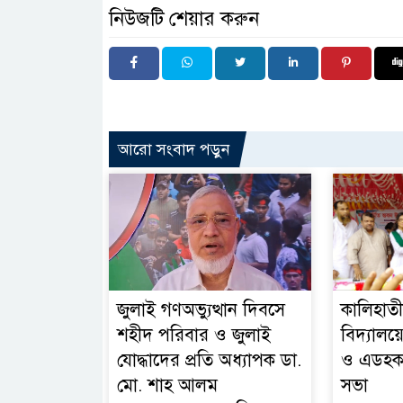
নিউজটি শেয়ার করুন
আরো সংবাদ পড়ুন
জুলাই গণঅভ্যুত্থান দিবসে
কালিহাতী
শহীদ পরিবার ও জুলাই
বিদ্যালয়
যোদ্ধাদের প্রতি অধ্যাপক ডা.
ও এডহক 
মো. শাহ আলম
সভা