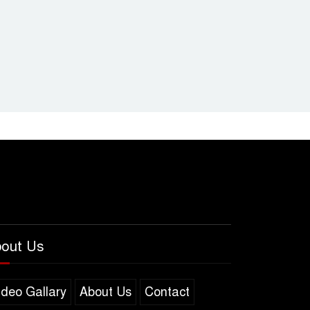
out Us
ideo Gallary
About Us
Contact