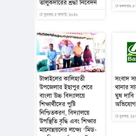
তালুকদারের শ্রদ্ধা নিবেদন
মঙ্গলবার, ৪
বুধবার, ৫ অগাস্ট, ২০২৬
টাঙ্গাইলের কালিহাতী
সংবাদ সম
উপজেলার ইছাপুর শেরে
থানার সা
বাংলা উচ্চ বিদ্যালয়ে
ঘুষ দাবি
শিক্ষার্থীদের পুষ্টি
অভিযোগ
নিশ্চিতকরণ, বিদ্যালয়ে
বুধবার, ২৯
উপস্থিতি বৃদ্ধি এবং শিক্ষার
মানোন্নয়নের লক্ষ্যে ‘মিড-