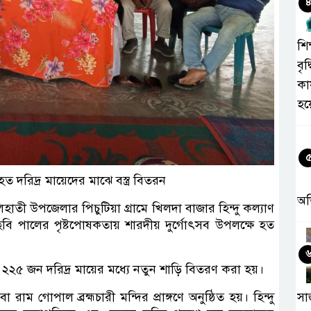
শিক
বৃদ
কা
হয
ত দরিদ্র মায়েদের মাঝে বস্ত্র বিতরন
অ
ালিহাতী উপজেলার পিচুটিয়া গ্রামে খিলদা বাজার হিন্দু কল্যাণ
বি পালের পৃষ্টপোষকতায় শারদীয় দুর্গোৎসব উপলক্ষে হত
় ২২৫ জন দরিদ্র মায়ের মধ্যে নতুন শাড়ি বিতরণ করা হয়।
া রাম গোপাল ব্রহ্মচারী মন্দির প্রাঙ্গণে অনুষ্ঠিত হয়। হিন্দু
সা