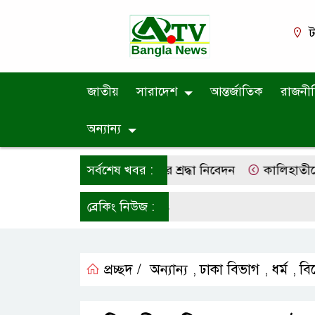
ট
জাতীয়
সারাদেশ
আন্তর্জাতিক
রাজনী
অন্যান্য
 মো. শাহ আলম তালুকদারের শ্রদ্ধা নিবেদন
সর্বশেষ খবর :
কালিহাতীতে চারান 
ব্রেকিং নিউজ :
প্রচ্ছদ /
অন্যান্য
ঢাকা বিভাগ
ধর্ম
বি
,
,
,