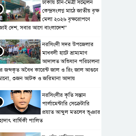
ঢাকায় চীন-মৈত্রী সম্মেলন
৭
কেন্দ্রসংলগ্ন মাঠে জাতীয় বৃক্ষ
মেলা ২০২৬ বৃক্ষরোপণে
জাই দেশ, সবার আগে বাংলাদেশ”
নরসিংদী সদর উপজেলার
৮
মাধবদী হাটে ভ্রাম্যমাণ
আদালত অভিযান পরিচালনা
ে জব্দকৃত অবৈধ কারেন্ট জাল ও রিং জাল আগুনে
ড়ানো, ৩জন আটক ও জরিমানা আদায়
নরসিংদীর কৃতি সন্তান
৯
পার্লামেন্টারি সেক্রেটারি
প্রয়াত আব্দুল মতলেব ভূঞার
হাদাৎ বার্ষিকী পালিত