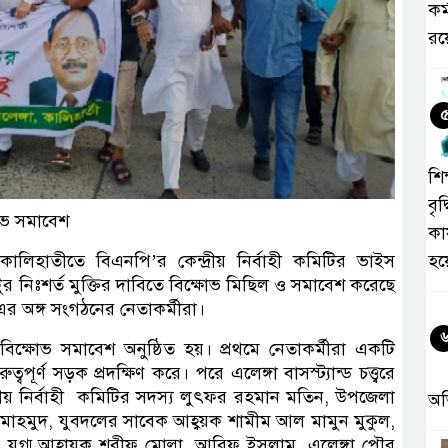
কর
রয়
শিক
বৃদ
ষোভ সমাবেশ
কা
ের কালিহাতীতে বিএনপি’র কেন্দ্রীয় নির্বাহী কমিটির ভাইস
হয
্টুর নিঃশর্ত মুক্তির দাবিতে বিক্ষোভ মিছিল ও সমাবেশ করেছে
এর অঙ্গ সংগঠনের নেতাকর্মীরা।
ে এ বিক্ষোভ সমাবেশ অনুষ্ঠিত হয়। প্রথমে নেতাকর্মীরা একটি
ূর্ণ সড়ক প্রদক্ষিণ করে। পরে এলেঙ্গা বাসস্ট্যান্ড চত্ত্বরে
ন্দ্রীয় নির্বাহী কমিটির সদস্য লুৎফর রহমান মতিন, উপজেলা
অ
র মাহমুদ, যুবদলের সাবেক আহ্বয়ক শামীম আল মামুন মুকুল,
যুগ্ম আহ্বায়ক শরীফ মোল্লা, আরিফ ইসলাম, এলেঙ্গা পৌর