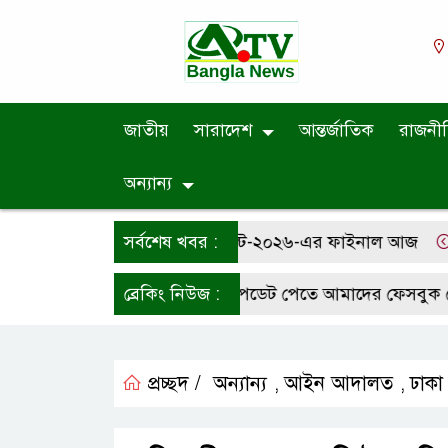
জাতীয়
সারাদেশ
আন্তর্জাতিক
রাজনী
অন্যান্য
কস্তুরীপাড়া ফুটবল টুর্নামেন্ট-২০২৬-এর ফাইনাল আজ
সর্বশেষ খবর :
জুলাই গ
পনারা সর্বশেষ নিউজের আপডেট পেতে আমাদের ফেসবুক পেইজে ফ
ব্রেকিং নিউজ :
প্রচ্ছদ /
অন্যান্য
আইন আদালত
ঢাকা
,
,