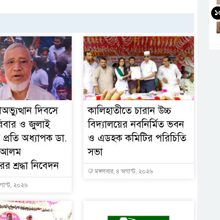
১
অভ্যুত্থান দিবসে
কালিহাতীতে চারান উচ্চ
িবার ও জুলাই
বিদ্যালয়ের নবনির্মিত ভবন
 প্রতি অধ্যাপক ডা.
ও এডহক কমিটির পরিচিতি
হ আলম
সভা
র শ্রদ্ধা নিবেদন
মঙ্গলবার, ৪ অগাস্ট, ২০২৬
গাস্ট, ২০২৬