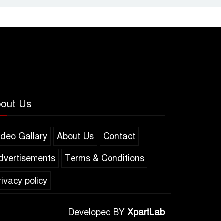
out Us
ideo Gallary
About Us
Contact
dvertisements
Terms & Conditions
rivacy policy
Developed BY
XpartLab