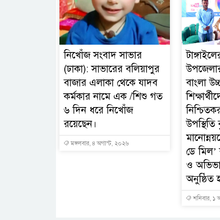
নিখোঁজ সংবাদ সাভার
টাঙ্গাইল
(ঢাকা): সাভারের বলিয়াপুর
উপজেলার
বাজার এলাকা থেকে যাদব
বাংলা উচ্
কর্মকার নামে এক /শিশু গত
শিক্ষার্থীদ
৬ দিন ধরে নিখোঁজ
নিশ্চিতকর
রয়েছেন।
উপস্থিতি ব
মানোন্নয়
মঙ্গলবার, ৪ অগাস্ট, ২০২৬
ডে মিল’ ক
ও অভিভ
অনুষ্ঠিত 
শনিবার, ১ 