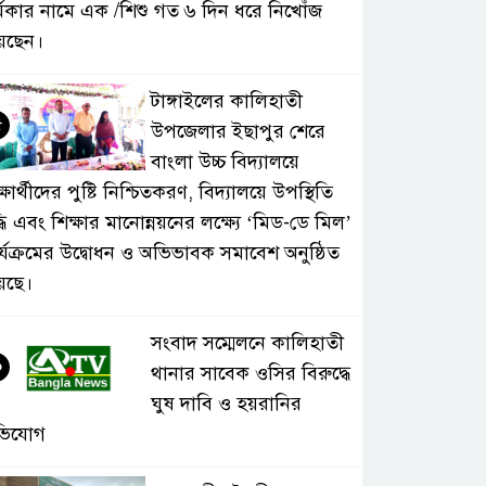
্মকার নামে এক /শিশু গত ৬ দিন ধরে নিখোঁজ
েছেন।
টাঙ্গাইলের কালিহাতী
৫
উপজেলার ইছাপুর শেরে
বাংলা উচ্চ বিদ্যালয়ে
্ষার্থীদের পুষ্টি নিশ্চিতকরণ, বিদ্যালয়ে উপস্থিতি
্ধি এবং শিক্ষার মানোন্নয়নের লক্ষ্যে ‘মিড-ডে মিল’
র্যক্রমের উদ্বোধন ও অভিভাবক সমাবেশ অনুষ্ঠিত
়েছে।
সংবাদ সম্মেলনে কালিহাতী
৬
থানার সাবেক ওসির বিরুদ্ধে
ঘুষ দাবি ও হয়রানির
ভিযোগ