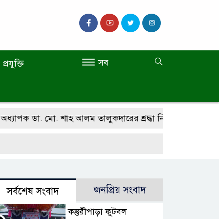
সব
প্রযুক্তি
ক ডা. মো. শাহ আলম তালুকদারের শ্রদ্ধা নিবেদন
কালিহাতীতে চ
জনপ্রিয় সংবাদ
সর্বশেষ সংবাদ
কস্তুরীপাড়া ফুটবল