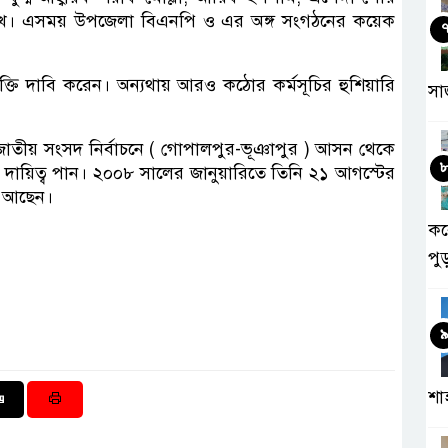
প্রমুখ। এসময় উপজেলা বিএনপি ও এর অঙ্গ সংগঠনের কয়েক
ত মুক্তি দাবি করেন। অন্যথায় আরও কঠোর কর্মসূচির হুশিয়ারি
সা
জাতীয় সংসদ নির্বাচনে ( গোপালপুর-ভূঞাপুর ) আসন থেকে
র দায়িত্ব পান। ২০০৮ সালের জানুয়ারিতে তিনি ২১ আগস্টের
ে আছেন।
কর
পু
শা