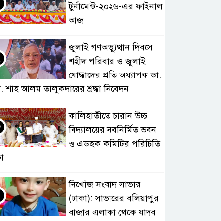
টুর্নামেন্ট-২০২৬-এর ফাইনাল
আজ
জুলাই গণঅভ্যুত্থান দিবসে
২
শহীদ পরিবার ও জুলাই
যোদ্ধাদের প্রতি অধ্যাপক ডা.
. শাহ আলম তালুকদারের শ্রদ্ধা নিবেদন
কালিহাতীতে চারান উচ্চ
৩
বিদ্যালয়ের নবনির্মিত ভবন
ও এডহক কমিটির পরিচিতি
া
নিখোঁজ সংবাদ সাভার
৪
(ঢাকা): সাভারের বলিয়াপুর
বাজার এলাকা থেকে যাদব