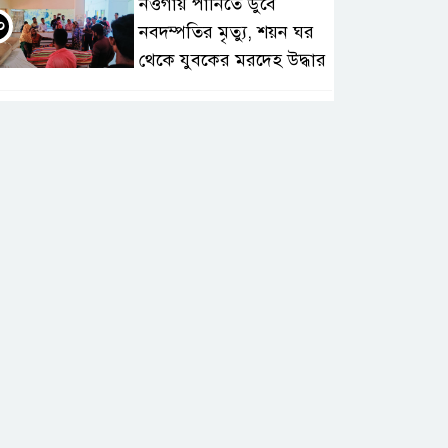
নওগাঁয় পানিতে ডুবে
০
নবদম্পতির মৃত্যু, শয়ন ঘর
থেকে যুবকের মরদেহ উদ্ধার