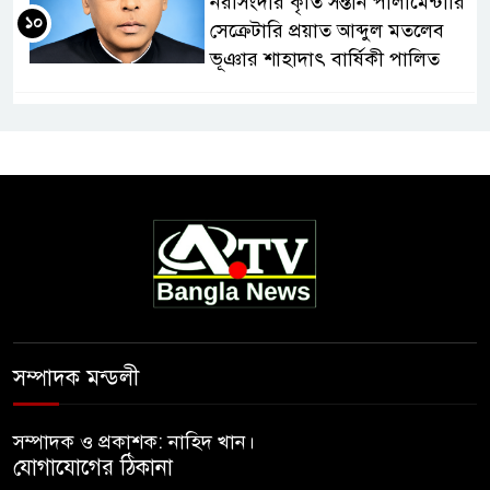
নরসিংদীর কৃতি সন্তান পার্লামেন্টারি
১০
সেক্রেটারি প্রয়াত আব্দুল মতলেব
ভূঞার শাহাদাৎ বার্ষিকী পালিত
সম্পাদক মন্ডলী
সম্পাদক ও প্রকাশক: নাহিদ খান।
যোগাযোগের ঠিকানা