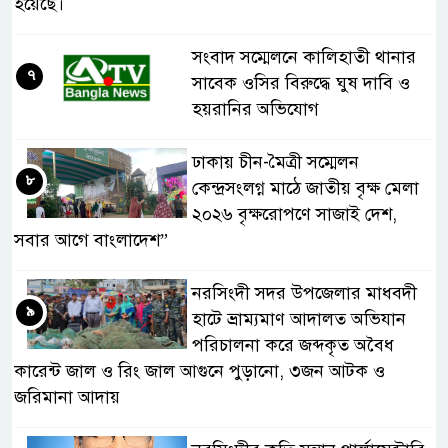
হয়েছে।
সংবাদ সম্মেলনে কালিহাতী থানার
৭
সাবেক ওসির বিরুদ্ধে ঘুষ দাবি ও
হয়রানির অভিযোগ
ঢাকায় চীন-মৈত্রী সম্মেলন
৮
কেন্দ্রসংলগ্ন মাঠে জাতীয় বৃক্ষ মেলা
২০২৬ বৃক্ষরোপণে সাজাই দেশ,
সবার আগে বাংলাদেশ”
নরসিংদী সদর উপজেলার মাধবদী
৯
হাটে ভ্রাম্যমাণ আদালত অভিযান
পরিচালনা করে জব্দকৃত অবৈধ
কারেন্ট জাল ও রিং জাল আগুনে পুড়ানো, ৩জন আটক ও
জরিমানা আদায়