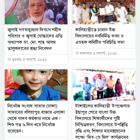
জুলাই গণঅভ্যুত্থান দিবসে শহীদ
কালিহাতীতে চারান উচ্চ
পরিবার ও জুলাই যোদ্ধাদের প্রতি
বিদ্যালয়ের নবনির্মিত ভবন ও
অধ্যাপক ডা. মো. শাহ আলম
এডহক কমিটির পরিচিতি সভা
তালুকদারের শ্রদ্ধা নিবেদন
মঙ্গলবার, ৪ অগাস্ট, ২০২৬
বুধবার, ৫ অগাস্ট, ২০২৬
নিখোঁজ সংবাদ সাভার (ঢাকা):
টাঙ্গাইলের কালিহাতী উপজেলার
সাভারের বলিয়াপুর বাজার এলাকা
ইছাপুর শেরে বাংলা উচ্চ
থেকে যাদব কর্মকার নামে এক /
বিদ্যালয়ে শিক্ষার্থীদের পুষ্টি
শিশু গত ৬ দিন ধরে নিখোঁজ
নিশ্চিতকরণ, বিদ্যালয়ে উপস্থিতি
রয়েছেন।
বৃদ্ধি এবং শিক্ষার মানোন্নয়নের
লক্ষ্যে ‘মিড-ডে মিল’ কার্যক্রমের