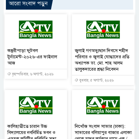
আরো সংবাদ পড়ুন
কস্তুরীপাড়া ফুটবল
জুলাই গণঅভ্যুত্থান দিবসে শহীদ
টুর্নামেন্ট-২০২৬-এর ফাইনাল
পরিবার ও জুলাই যোদ্ধাদের প্রতি
আজ
অধ্যাপক ডা. মো. শাহ আলম
তালুকদারের শ্রদ্ধা নিবেদন
বৃহস্পতিবার, ৬ অগাস্ট, ২০২৬
বুধবার, ৫ অগাস্ট, ২০২৬
কালিহাতীতে চারান উচ্চ
নিখোঁজ সংবাদ সাভার (ঢাকা):
বিদ্যালয়ের নবনির্মিত ভবন ও
সাভারের বলিয়াপুর বাজার এলাকা
এডহক কমিটির পরিচিতি সভা
থেকে যাদব কর্মকার নামে এক /