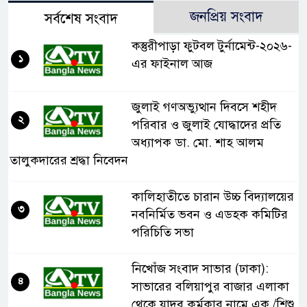
জনপ্রিয় সংবাদ
সর্বশেষ সংবাদ
কস্তুরীপাড়া ফুটবল টুর্নামেন্ট-২০২৬-
১
এর ফাইনাল আজ
জুলাই গণঅভ্যুত্থান দিবসে শহীদ
২
পরিবার ও জুলাই যোদ্ধাদের প্রতি
অধ্যাপক ডা. মো. শাহ আলম
তালুকদারের শ্রদ্ধা নিবেদন
কালিহাতীতে চারান উচ্চ বিদ্যালয়ের
৩
নবনির্মিত ভবন ও এডহক কমিটির
পরিচিতি সভা
নিখোঁজ সংবাদ সাভার (ঢাকা):
৪
সাভারের বলিয়াপুর বাজার এলাকা
থেকে যাদব কর্মকার নামে এক /শিশু