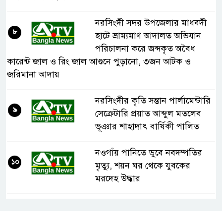
নরসিংদী সদর উপজেলার মাধবদী
৮
হাটে ভ্রাম্যমাণ আদালত অভিযান
পরিচালনা করে জব্দকৃত অবৈধ
কারেন্ট জাল ও রিং জাল আগুনে পুড়ানো, ৩জন আটক ও
জরিমানা আদায়
নরসিংদীর কৃতি সন্তান পার্লামেন্টারি
৯
সেক্রেটারি প্রয়াত আব্দুল মতলেব
ভূঞার শাহাদাৎ বার্ষিকী পালিত
নওগাঁয় পানিতে ডুবে নবদম্পতির
১০
মৃত্যু, শয়ন ঘর থেকে যুবকের
মরদেহ উদ্ধার