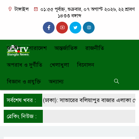
টাঙ্গাইল
০১:৫৫ পূর্বাহ্ন, শুক্রবার, ০৭ অগাস্ট ২০২৬, ২২ শ্রাবণ
১৪৩৩ বঙ্গাব্দ
জাতীয়
সারাদেশ
আন্তর্জাতিক
রাজনীতি
অপরাধ ও দুর্ণীতি
খেলাধুলা
বিনোদন
বিজ্ঞান ও প্রযুক্তি
অন্যান্য
ঁজ সংবাদ সাভার (ঢাকা): সাভারের বলিয়াপুর বাজার এলাকা থেকে
সর্বশেষ খবর :
ws
ব্রেকিং নিউজ :