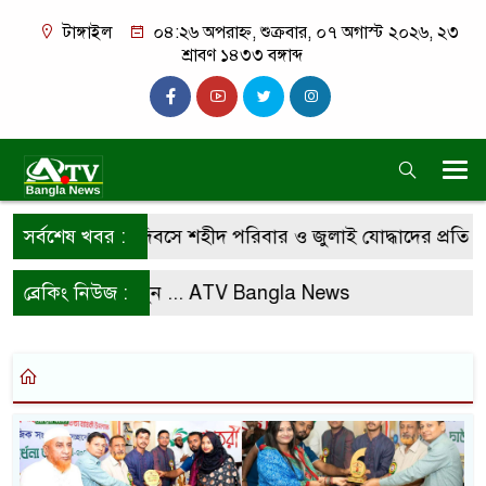
টাঙ্গাইল
০৪:২৬ অপরাহ্ন, শুক্রবার, ০৭ অগাস্ট ২০২৬, ২৩
শ্রাবণ ১৪৩৩ বঙ্গাব্দ
লাই গণঅভ্যুত্থান দিবসে শহীদ পরিবার ও জুলাই যোদ্ধাদের প্রতি অ
সর্বশেষ খবর :
জে ফলো করে রাখুন ...
ব্রেকিং নিউজ :
ATV Bangla News