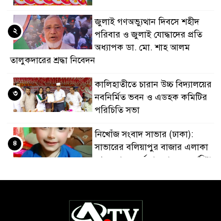
জুলাই গণঅভ্যুত্থান দিবসে শহীদ
২
পরিবার ও জুলাই যোদ্ধাদের প্রতি
অধ্যাপক ডা. মো. শাহ আলম
তালুকদারের শ্রদ্ধা নিবেদন
কালিহাতীতে চারান উচ্চ বিদ্যালয়ের
৩
নবনির্মিত ভবন ও এডহক কমিটির
পরিচিতি সভা
নিখোঁজ সংবাদ সাভার (ঢাকা):
৪
সাভারের বলিয়াপুর বাজার এলাকা
থেকে যাদব কর্মকার নামে এক /শিশু
গত ৬ দিন ধরে নিখোঁজ রয়েছেন।
টাঙ্গাইলের কালিহাতী উপজেলার
৫
ইছাপুর শেরে বাংলা উচ্চ বিদ্যালয়ে