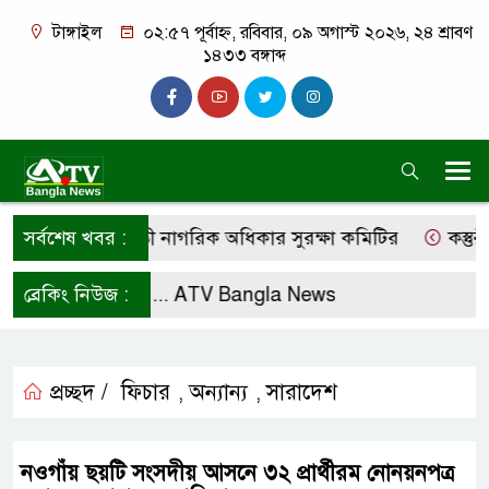
টাঙ্গাইল
০২:৫৭ পূর্বাহ্ন, রবিবার, ০৯ অগাস্ট ২০২৬, ২৪ শ্রাবণ
১৪৩৩ বঙ্গাব্দ
ের দাবি কালিহাতী নাগরিক অধিকার সুরক্ষা কমিটির
সর্বশেষ খবর :
কস্তুরীপাড়
ো করে রাখুন ...
ব্রেকিং নিউজ :
ATV Bangla News
প্রচ্ছদ /
ফিচার
অন্যান্য
সারাদেশ
,
,
নওগাঁয় ছয়টি সংসদীয় আসনে ৩২ প্রার্থীরম নোনয়নপত্র