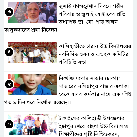
জুলাই গণঅভ্যুত্থান দিবসে শহীদ
৩
পরিবার ও জুলাই যোদ্ধাদের প্রতি
অধ্যাপক ডা. মো. শাহ আলম
তালুকদারের শ্রদ্ধা নিবেদন
কালিহাতীতে চারান উচ্চ বিদ্যালয়ের
৪
নবনির্মিত ভবন ও এডহক কমিটির
পরিচিতি সভা
নিখোঁজ সংবাদ সাভার (ঢাকা):
৫
সাভারের বলিয়াপুর বাজার এলাকা
থেকে যাদব কর্মকার নামে এক /শিশু
গত ৬ দিন ধরে নিখোঁজ রয়েছেন।
টাঙ্গাইলের কালিহাতী উপজেলার
৬
ইছাপুর শেরে বাংলা উচ্চ বিদ্যালয়ে
শিক্ষার্থীদের পুষ্টি নিশ্চিতকরণ,