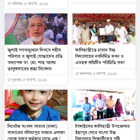
শনিবার, ৮ অগাস্ট, ২০২৬
জুলাই গণঅভ্যুত্থান দিবসে শহীদ
কালিহাতীতে চারান উচ্চ
পরিবার ও জুলাই যোদ্ধাদের প্রতি
বিদ্যালয়ের নবনির্মিত ভবন ও
অধ্যাপক ডা. মো. শাহ আলম
এডহক কমিটির পরিচিতি সভা
তালুকদারের শ্রদ্ধা নিবেদন
মঙ্গলবার, ৪ অগাস্ট, ২০২৬
বুধবার, ৫ অগাস্ট, ২০২৬
নিখোঁজ সংবাদ সাভার (ঢাকা):
টাঙ্গাইলের কালিহাতী উপজেলার
সাভারের বলিয়াপুর বাজার এলাকা
ইছাপুর শেরে বাংলা উচ্চ
থেকে যাদব কর্মকার নামে এক /
বিদ্যালয়ে শিক্ষার্থীদের পুষ্টি