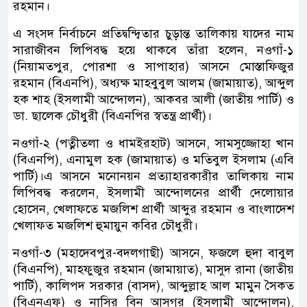
রহমান।
এ সংসদ নির্বাচনে প্রতিদ্বন্দ্বিতার চুড়ান্ত তালিকায় যাদের নাম
সারাজীবন লিপিবদ্ধ হয়ে থাকবে তাঁরা হলেন, নওগাঁ-১
(নিয়ামতপুর, পোরশা ও সাপাহার) আসনে মোস্তাফিজুর
রহমান (বিএনপি), অধ্যক্ষ মাহবুবুল আলম (জামায়াত), আব্দুল
হক শাহ (ইসলামী আন্দোলন), আকবর আলী (জাতীয় পার্টি) ও
ডা. ছালেক চৌধুরী (বিএনপির স্বতন্ত্র প্রার্থী)।
নওগাঁ-২ (পত্নীতলা ও ধামইরহাট) আসনে, সামসুজ্জোহা খান
(বিএনপি), এনামুল হক (জামায়াত) ও মতিবুল ইসলাম (এবি
পার্টি)।এ আসনে মনোনয়ন প্রত্যাহারকারীর তালিকায় নাম
লিপিবদ্ধ করলেন, ইসলামী আন্দোলনের প্রার্থী দেলোয়ার
হোসেন, খেলাফতে মজলিশ প্রার্থী আব্দুর রহমান ও বাংলাদেশ
খেলাফত মজলিশ হুমায়ুন কবির চৌধুরী।
নওগাঁ-৩ (মহাদেবপুর-বদলগাছী) আসনে, ফজলে হুদা বাবুল
(বিএনপি), মাহফুজুর রহমান (জামায়াত), মাসুদ রানা (জাতীয়
পার্টি), কালিপদ সরকার (বাসদ), আব্দুল্লাহ আল মামুন সৈকত
(বিএনএফ) ও নাসির বিন আসগর (ইসলামী আন্দোলন),