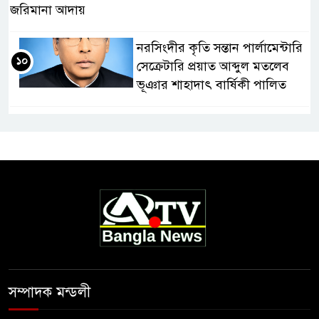
জরিমানা আদায়
নরসিংদীর কৃতি সন্তান পার্লামেন্টারি
১০
সেক্রেটারি প্রয়াত আব্দুল মতলেব
ভূঞার শাহাদাৎ বার্ষিকী পালিত
সম্পাদক মন্ডলী