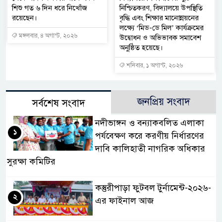
শিশু গত ৬ দিন ধরে নিখোঁজ
নিশ্চিতকরণ, বিদ্যালয়ে উপস্থিতি
রয়েছেন।
বৃদ্ধি এবং শিক্ষার মানোন্নয়নের
লক্ষ্যে ‘মিড-ডে মিল’ কার্যক্রমের
মঙ্গলবার, ৪ অগাস্ট, ২০২৬
উদ্বোধন ও অভিভাবক সমাবেশ
অনুষ্ঠিত হয়েছে।
শনিবার, ১ অগাস্ট, ২০২৬
জনপ্রিয় সংবাদ
সর্বশেষ সংবাদ
নদীভাঙ্গন ও বন্যাকবলিত এলাকা
১
পর্যবেক্ষণ করে করণীয় নির্ধারণের
দাবি কালিহাতী নাগরিক অধিকার
সুরক্ষা কমিটির
কস্তুরীপাড়া ফুটবল টুর্নামেন্ট-২০২৬-
২
এর ফাইনাল আজ