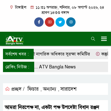
টাঙ্গাইল
১১:৩১ অপরাহ্ন, শনিবার, ০৮ অগাস্ট ২০২৬, ২৪
শ্রাবণ ১৪৩৩ বঙ্গাব্দ
র দাবি কালিহাতী নাগরিক অধিকার সুরক্ষা কমিটির
সর্বশেষ খবর :
কস্তুরীপাড়
ো করে রাখুন ...
ব্রেকিং নিউজ :
ATV Bangla News
প্রচ্ছদ /
ফিচার
অন্যান্য
সারাদেশ
,
,
আমরা নিরপেক্ষ না, একটা পক্ষ উপদেষ্টা বিধান রঞ্জন