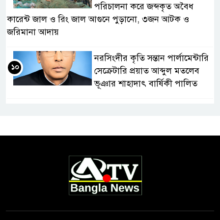
পরিচালনা করে জব্দকৃত অবৈধ
কারেন্ট জাল ও রিং জাল আগুনে পুড়ানো, ৩জন আটক ও
জরিমানা আদায়
নরসিংদীর কৃতি সন্তান পার্লামেন্টারি
১০
সেক্রেটারি প্রয়াত আব্দুল মতলেব
ভূঞার শাহাদাৎ বার্ষিকী পালিত