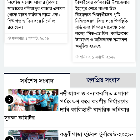
নিখোঁজ সংবাদ সাভার (ঢাকা):
টাঙ্গাইলের কালিহাতী উপজেলার
সাভারের বলিয়াপুর বাজার এলাকা
ইছাপুর শেরে বাংলা উচ্চ
থেকে যাদব কর্মকার নামে এক /
বিদ্যালয়ে শিক্ষার্থীদের পুষ্টি
শিশু গত ৬ দিন ধরে নিখোঁজ
নিশ্চিতকরণ, বিদ্যালয়ে উপস্থিতি
রয়েছেন।
বৃদ্ধি এবং শিক্ষার মানোন্নয়নের
লক্ষ্যে ‘মিড-ডে মিল’ কার্যক্রমের
মঙ্গলবার, ৪ অগাস্ট, ২০২৬
উদ্বোধন ও অভিভাবক সমাবেশ
অনুষ্ঠিত হয়েছে।
শনিবার, ১ অগাস্ট, ২০২৬
জনপ্রিয় সংবাদ
সর্বশেষ সংবাদ
নদীভাঙ্গন ও বন্যাকবলিত এলাকা
১
পর্যবেক্ষণ করে করণীয় নির্ধারণের
দাবি কালিহাতী নাগরিক অধিকার
সুরক্ষা কমিটির
কস্তুরীপাড়া ফুটবল টুর্নামেন্ট-২০২৬-
২