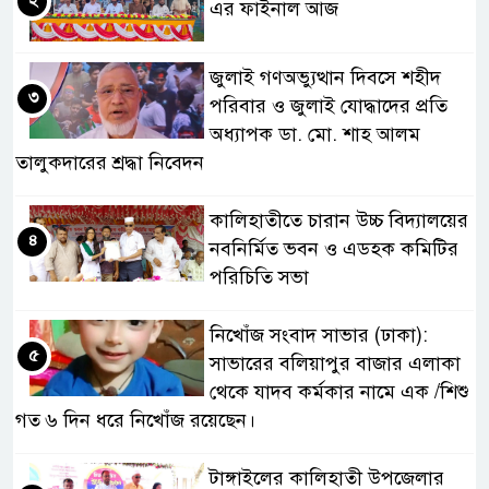
এর ফাইনাল আজ
জুলাই গণঅভ্যুত্থান দিবসে শহীদ
৩
পরিবার ও জুলাই যোদ্ধাদের প্রতি
অধ্যাপক ডা. মো. শাহ আলম
তালুকদারের শ্রদ্ধা নিবেদন
কালিহাতীতে চারান উচ্চ বিদ্যালয়ের
৪
নবনির্মিত ভবন ও এডহক কমিটির
পরিচিতি সভা
নিখোঁজ সংবাদ সাভার (ঢাকা):
৫
সাভারের বলিয়াপুর বাজার এলাকা
থেকে যাদব কর্মকার নামে এক /শিশু
গত ৬ দিন ধরে নিখোঁজ রয়েছেন।
টাঙ্গাইলের কালিহাতী উপজেলার