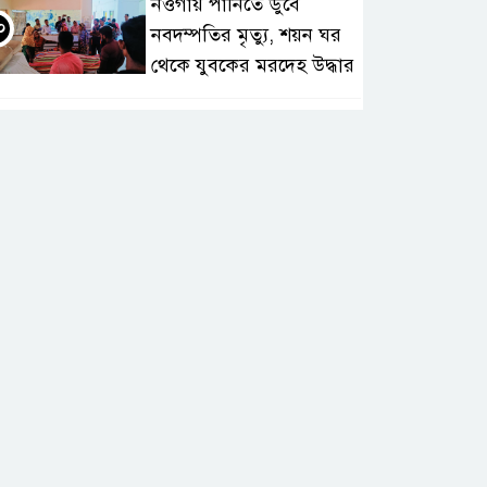
নওগাঁয় পানিতে ডুবে
০
নবদম্পতির মৃত্যু, শয়ন ঘর
থেকে যুবকের মরদেহ উদ্ধার