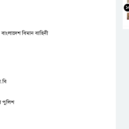
১
 বাংলাদেশ বিমান বাহিনী
া.বি
 পুলিশ