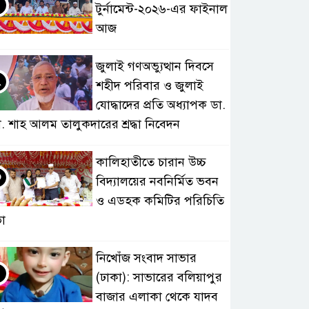
টুর্নামেন্ট-২০২৬-এর ফাইনাল
আজ
জুলাই গণঅভ্যুত্থান দিবসে
২
শহীদ পরিবার ও জুলাই
যোদ্ধাদের প্রতি অধ্যাপক ডা.
. শাহ আলম তালুকদারের শ্রদ্ধা নিবেদন
কালিহাতীতে চারান উচ্চ
৩
বিদ্যালয়ের নবনির্মিত ভবন
ও এডহক কমিটির পরিচিতি
া
নিখোঁজ সংবাদ সাভার
৪
(ঢাকা): সাভারের বলিয়াপুর
বাজার এলাকা থেকে যাদব