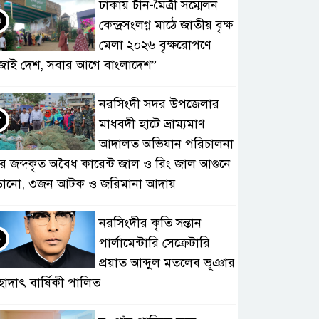
ঢাকায় চীন-মৈত্রী সম্মেলন
৭
কেন্দ্রসংলগ্ন মাঠে জাতীয় বৃক্ষ
মেলা ২০২৬ বৃক্ষরোপণে
জাই দেশ, সবার আগে বাংলাদেশ”
নরসিংদী সদর উপজেলার
৮
মাধবদী হাটে ভ্রাম্যমাণ
আদালত অভিযান পরিচালনা
ে জব্দকৃত অবৈধ কারেন্ট জাল ও রিং জাল আগুনে
ড়ানো, ৩জন আটক ও জরিমানা আদায়
নরসিংদীর কৃতি সন্তান
৯
পার্লামেন্টারি সেক্রেটারি
প্রয়াত আব্দুল মতলেব ভূঞার
হাদাৎ বার্ষিকী পালিত