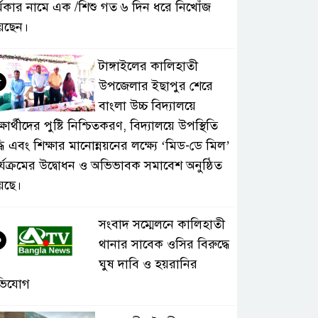
্মকার নামে এক /শিশু গত ৬ দিন ধরে নিখোঁজ
েছেন।
টাঙ্গাইলের কালিহাতী
৫
উপজেলার ইছাপুর শেরে
বাংলা উচ্চ বিদ্যালয়ে
্ষার্থীদের পুষ্টি নিশ্চিতকরণ, বিদ্যালয়ে উপস্থিতি
্ধি এবং শিক্ষার মানোন্নয়নের লক্ষ্যে ‘মিড-ডে মিল’
র্যক্রমের উদ্বোধন ও অভিভাবক সমাবেশ অনুষ্ঠিত
়েছে।
সংবাদ সম্মেলনে কালিহাতী
৬
থানার সাবেক ওসির বিরুদ্ধে
ঘুষ দাবি ও হয়রানির
ভিযোগ