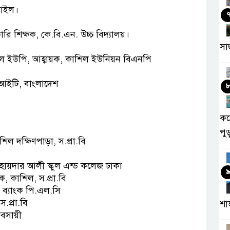
সাইল।
ি শিক্ষক, কে.বি.এন. উচ্চ বিদ্যালয়।
সা
িল ইউপি, আহ্বায়ক, কাশিল ইউনিয়ন বিএনপি
 আইটি, বাংলাদেশ
কর
পু
ল দক্ষিণপাড়া, স.প্রা.বি
হায়দার আলী স্কুল এন্ড কলেজ ঢাকা
 কাশিল, স.প্রা.বি
ক ব্যাংক পি.এল.সি
.প্রা.বি
শা
াবসায়ী