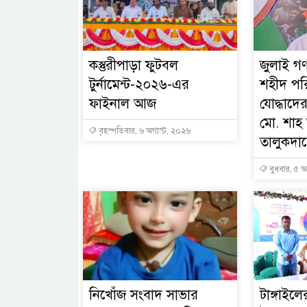
কস্তুরীপাড়া ফুটবল
জুলাই গণ
টুর্নামেন্ট-২০২৬-এর
শহীদ পর
ফাইনাল আজ
যোদ্ধাদের
মো. শা
বৃহস্পতিবার, ৬ অগাস্ট, ২০২৬
তালুকদারে
বুধবার, ৫ অ
নিখোঁজ সংবাদ সাভার
টাঙ্গাইল