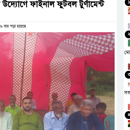
উদ্যােগে ফাইনাল ফুটবল টুর্ণামেন্ট
১
 বার পড়া হয়েছে
মো
সভ