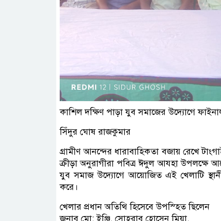
কাশিল দক্ষিণ পাড়া যুব সমাজের উদ্যােগে ফাইনাল 
সিঁদুর ঘোষ রাজকুমার
গ্রামীণ আনন্দের ধারাবাহিকতা বজায় রেখে টা
ক্রীড়া অনুরাগীরা পবিত্র ঈদুল আযহা উপলক্ষে 
যুব সমাজ উদ্যোগে আয়োজিত এই খেলাটি স্থান
করে।
খেলার প্রধান অতিথি হিসেবে উপস্হিত ছিলেন
জনাব মো: ইঞ্জি. সোহরাব হোসেন মিয়া,