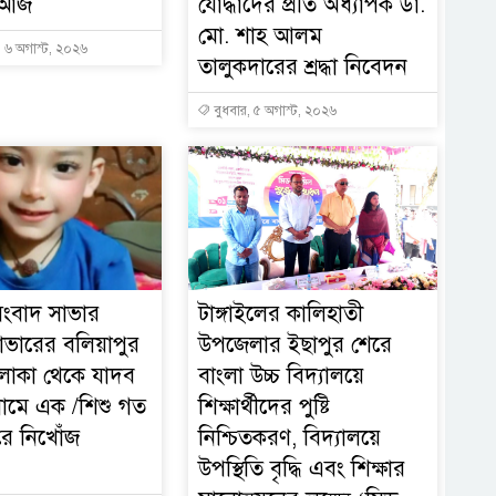
 আজ
যোদ্ধাদের প্রতি অধ্যাপক ডা.
মো. শাহ আলম
, ৬ অগাস্ট, ২০২৬
তালুকদারের শ্রদ্ধা নিবেদন
বুধবার, ৫ অগাস্ট, ২০২৬
সংবাদ সাভার
টাঙ্গাইলের কালিহাতী
সাভারের বলিয়াপুর
উপজেলার ইছাপুর শেরে
লাকা থেকে যাদব
বাংলা উচ্চ বিদ্যালয়ে
নামে এক /শিশু গত
শিক্ষার্থীদের পুষ্টি
রে নিখোঁজ
নিশ্চিতকরণ, বিদ্যালয়ে
উপস্থিতি বৃদ্ধি এবং শিক্ষার