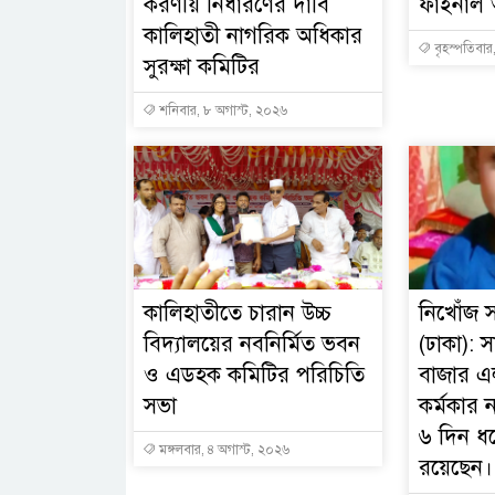
করণীয় নির্ধারণের দাবি
ফাইনাল
কালিহাতী নাগরিক অধিকার
বৃহস্পতিবার
সুরক্ষা কমিটির
শনিবার, ৮ অগাস্ট, ২০২৬
কালিহাতীতে চারান উচ্চ
নিখোঁজ 
বিদ্যালয়ের নবনির্মিত ভবন
(ঢাকা): 
ও এডহক কমিটির পরিচিতি
বাজার এ
সভা
কর্মকার 
৬ দিন ধ
মঙ্গলবার, ৪ অগাস্ট, ২০২৬
রয়েছেন।