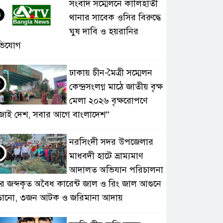
সংবাদ সম্মেলনে কালিহাতী
৭
থানার সাবেক ওসির বিরুদ্ধে
ঘুষ দাবি ও হয়রানির
ভিযোগ
ঢাকায় চীন-মৈত্রী সম্মেলন
৮
কেন্দ্রসংলগ্ন মাঠে জাতীয় বৃক্ষ
মেলা ২০২৬ বৃক্ষরোপণে
জাই দেশ, সবার আগে বাংলাদেশ”
নরসিংদী সদর উপজেলার
৯
মাধবদী হাটে ভ্রাম্যমাণ
আদালত অভিযান পরিচালনা
ে জব্দকৃত অবৈধ কারেন্ট জাল ও রিং জাল আগুনে
ড়ানো, ৩জন আটক ও জরিমানা আদায়