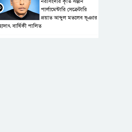
নরসিংদীর কৃতি সন্তান
০
পার্লামেন্টারি সেক্রেটারি
প্রয়াত আব্দুল মতলেব ভূঞার
হাদাৎ বার্ষিকী পালিত