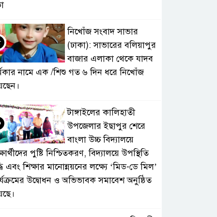
া
নিখোঁজ সংবাদ সাভার
৫
(ঢাকা): সাভারের বলিয়াপুর
বাজার এলাকা থেকে যাদব
্মকার নামে এক /শিশু গত ৬ দিন ধরে নিখোঁজ
েছেন।
টাঙ্গাইলের কালিহাতী
৬
উপজেলার ইছাপুর শেরে
বাংলা উচ্চ বিদ্যালয়ে
্ষার্থীদের পুষ্টি নিশ্চিতকরণ, বিদ্যালয়ে উপস্থিতি
্ধি এবং শিক্ষার মানোন্নয়নের লক্ষ্যে ‘মিড-ডে মিল’
র্যক্রমের উদ্বোধন ও অভিভাবক সমাবেশ অনুষ্ঠিত
়েছে।