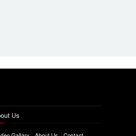
out Us
ideo Gallary
About Us
Contact