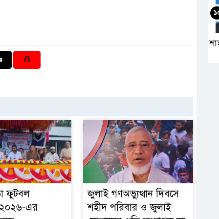
১
শা
ড়া ফুটবল
জুলাই গণঅভ্যুত্থান দিবসে
্ট-২০২৬-এর
শহীদ পরিবার ও জুলাই