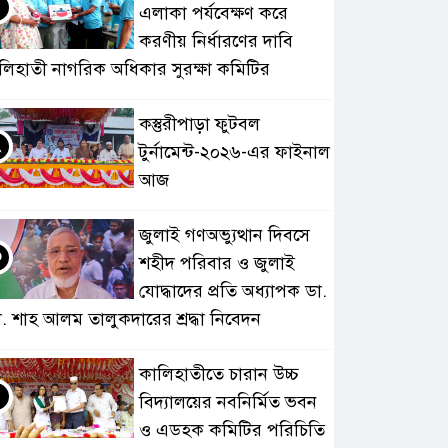
এলাকা পর্যবেক্ষণ করে
করণীয় নির্ধারণের দাবি
লিহাতী নাগরিক অধিকার সুরক্ষা কমিটির
কস্তুরীপাড়া ফুটবল
২
টুর্নামেন্ট-২০২৬-এর ফাইনাল
আজ
জুলাই গণঅভ্যুত্থান দিবসে
৩
শহীদ পরিবার ও জুলাই
যোদ্ধাদের প্রতি অধ্যাপক ডা.
. শাহ আলম তালুকদারের শ্রদ্ধা নিবেদন
কালিহাতীতে চারান উচ্চ
৪
বিদ্যালয়ের নবনির্মিত ভবন
ও এডহক কমিটির পরিচিতি