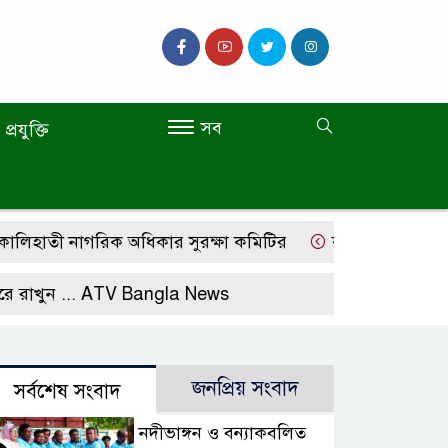
সব
প্রযুক্তি
হাতী নাগরিক অধিকার সুরক্ষা কমিটির
কস্তুরীপাড়া ফুটবল টুর্
 ...
ATV Bangla News
জনপ্রিয় সংবাদ
সর্বশেষ সংবাদ
নদীভাঙ্গন ও বন্যাকবলিত