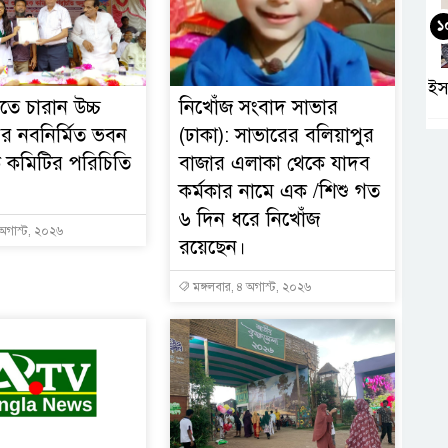
১
ইস
তে চারান উচ্চ
নিখোঁজ সংবাদ সাভার
ের নবনির্মিত ভবন
(ঢাকা): সাভারের বলিয়াপুর
কমিটির পরিচিতি
বাজার এলাকা থেকে যাদব
কর্মকার নামে এক /শিশু গত
৬ দিন ধরে নিখোঁজ
 অগাস্ট, ২০২৬
রয়েছেন।
মঙ্গলবার, ৪ অগাস্ট, ২০২৬