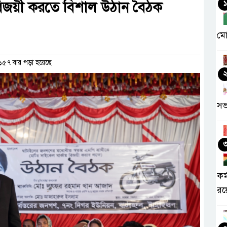
ীকে বিজয়ী করতে বিশাল উঠান বৈঠক
১
মো
৫৭ বার পড়া হয়েছে
সভ
কর
রয়