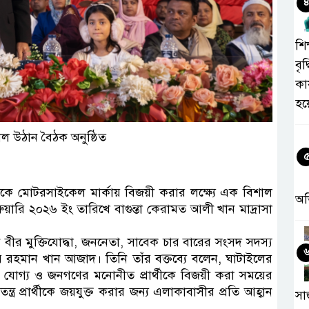
শিক
বৃদ
কা
হয
িশাল উঠান বৈঠক অনুষ্ঠিত
্থীকে মোটরসাইকেল মার্কায় বিজয়ী করার লক্ষ্যে এক বিশাল
অ
রুয়ারি ২০২৬ ইং তারিখে বাগুন্তা কেরামত আলী খান মাদ্রাসা
ন বীর মুক্তিযোদ্ধা, জননেতা, সাবেক চার বারের সংসদ সদস্য
র রহমান খান আজাদ। তিনি তাঁর বক্তব্যে বলেন, ঘাটাইলের
যোগ্য ও জনগণের মনোনীত প্রার্থীকে বিজয়ী করা সময়ের
ত্র প্রার্থীকে জয়যুক্ত করার জন্য এলাকাবাসীর প্রতি আহ্বান
সা