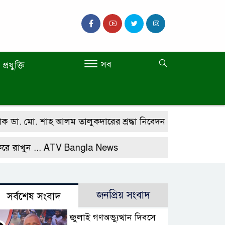
সব
প্রযুক্তি
মো. শাহ আলম তালুকদারের শ্রদ্ধা নিবেদন
কালিহাতীতে চারান 
 ...
ATV Bangla News
জনপ্রিয় সংবাদ
সর্বশেষ সংবাদ
জুলাই গণঅভ্যুত্থান দিবসে