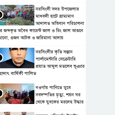
নরসিংদী সদর উপজেলার
৭
মাধবদী হাটে ভ্রাম্যমাণ
আদালত অভিযান পরিচালনা
ে জব্দকৃত অবৈধ কারেন্ট জাল ও রিং জাল আগুনে
ড়ানো, ৩জন আটক ও জরিমানা আদায়
নরসিংদীর কৃতি সন্তান
৮
পার্লামেন্টারি সেক্রেটারি
প্রয়াত আব্দুল মতলেব ভূঞার
হাদাৎ বার্ষিকী পালিত
নওগাঁয় পানিতে ডুবে
৯
নবদম্পতির মৃত্যু, শয়ন ঘর
থেকে যুবকের মরদেহ উদ্ধার