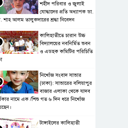
শহীদ পরিবার ও জুলাই
যোদ্ধাদের প্রতি অধ্যাপক ডা.
. শাহ আলম তালুকদারের শ্রদ্ধা নিবেদন
কালিহাতীতে চারান উচ্চ
২
বিদ্যালয়ের নবনির্মিত ভবন
ও এডহক কমিটির পরিচিতি
া
নিখোঁজ সংবাদ সাভার
৩
(ঢাকা): সাভারের বলিয়াপুর
বাজার এলাকা থেকে যাদব
্মকার নামে এক /শিশু গত ৬ দিন ধরে নিখোঁজ
েছেন।
টাঙ্গাইলের কালিহাতী