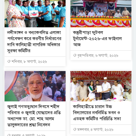
নদীভাঙ্গন ও বন্যাকবলিত এলাকা
কস্তুরীপাড়া ফুটবল
পর্যবেক্ষণ করে করণীয় নির্ধারণের
টুর্নামেন্ট-২০২৬-এর ফাইনাল
দাবি কালিহাতী নাগরিক অধিকার
আজ
সুরক্ষা কমিটির
বৃহস্পতিবার, ৬ অগাস্ট, ২০২৬
শনিবার, ৮ অগাস্ট, ২০২৬
জুলাই গণঅভ্যুত্থান দিবসে শহীদ
কালিহাতীতে চারান উচ্চ
পরিবার ও জুলাই যোদ্ধাদের প্রতি
বিদ্যালয়ের নবনির্মিত ভবন ও
অধ্যাপক ডা. মো. শাহ আলম
এডহক কমিটির পরিচিতি সভা
তালুকদারের শ্রদ্ধা নিবেদন
মঙ্গলবার, ৪ অগাস্ট, ২০২৬
বুধবার, ৫ অগাস্ট, ২০২৬