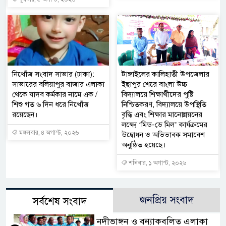
নিখোঁজ সংবাদ সাভার (ঢাকা):
টাঙ্গাইলের কালিহাতী উপজেলার
সাভারের বলিয়াপুর বাজার এলাকা
ইছাপুর শেরে বাংলা উচ্চ
থেকে যাদব কর্মকার নামে এক /
বিদ্যালয়ে শিক্ষার্থীদের পুষ্টি
শিশু গত ৬ দিন ধরে নিখোঁজ
নিশ্চিতকরণ, বিদ্যালয়ে উপস্থিতি
রয়েছেন।
বৃদ্ধি এবং শিক্ষার মানোন্নয়নের
লক্ষ্যে ‘মিড-ডে মিল’ কার্যক্রমের
মঙ্গলবার, ৪ অগাস্ট, ২০২৬
উদ্বোধন ও অভিভাবক সমাবেশ
অনুষ্ঠিত হয়েছে।
শনিবার, ১ অগাস্ট, ২০২৬
জনপ্রিয় সংবাদ
সর্বশেষ সংবাদ
নদীভাঙ্গন ও বন্যাকবলিত এলাকা