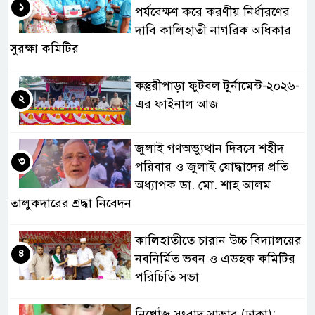
১
পর্যবেক্ষণ করে করণীয় নির্ধারণের
দাবি কালিহাতী নাগরিক অধিকার
সুরক্ষা কমিটির
কস্তুরীপাড়া ফুটবল টুর্নামেন্ট-২০২৬-
২
এর ফাইনাল আজ
জুলাই গণঅভ্যুত্থান দিবসে শহীদ
৩
পরিবার ও জুলাই যোদ্ধাদের প্রতি
অধ্যাপক ডা. মো. শাহ আলম
তালুকদারের শ্রদ্ধা নিবেদন
কালিহাতীতে চারান উচ্চ বিদ্যালয়ের
৪
নবনির্মিত ভবন ও এডহক কমিটির
পরিচিতি সভা
নিখোঁজ সংবাদ সাভার (ঢাকা):