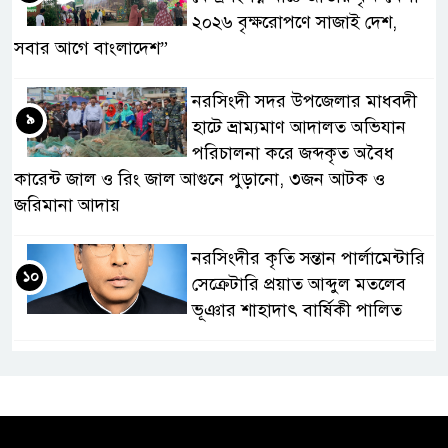
২০২৬ বৃক্ষরোপণে সাজাই দেশ,
সবার আগে বাংলাদেশ”
নরসিংদী সদর উপজেলার মাধবদী
৯
হাটে ভ্রাম্যমাণ আদালত অভিযান
পরিচালনা করে জব্দকৃত অবৈধ
কারেন্ট জাল ও রিং জাল আগুনে পুড়ানো, ৩জন আটক ও
জরিমানা আদায়
নরসিংদীর কৃতি সন্তান পার্লামেন্টারি
১০
সেক্রেটারি প্রয়াত আব্দুল মতলেব
ভূঞার শাহাদাৎ বার্ষিকী পালিত