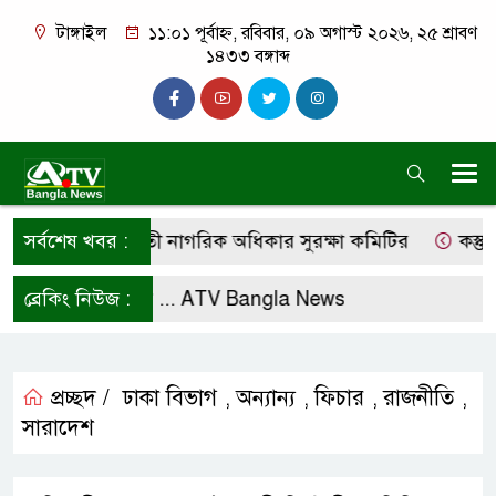
টাঙ্গাইল
১১:০১ পূর্বাহ্ন, রবিবার, ০৯ অগাস্ট ২০২৬, ২৫ শ্রাবণ
১৪৩৩ বঙ্গাব্দ
ণের দাবি কালিহাতী নাগরিক অধিকার সুরক্ষা কমিটির
সর্বশেষ খবর :
কস্তুরীপ
লো করে রাখুন ...
ব্রেকিং নিউজ :
ATV Bangla News
প্রচ্ছদ /
ঢাকা বিভাগ
অন্যান্য
ফিচার
রাজনীতি
,
,
,
,
সারাদেশ