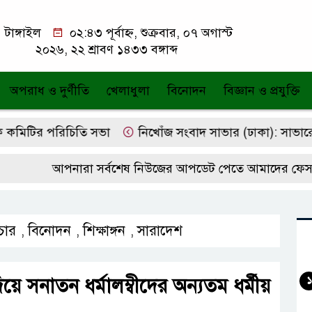
টাঙ্গাইল
০২:৪৩ পূর্বাহ্ন, শুক্রবার, ০৭ অগাস্ট
২০২৬, ২২ শ্রাবণ ১৪৩৩ বঙ্গাব্দ
অপরাধ ও দুর্ণীতি
খেলাধুলা
বিনোদন
বিজ্ঞান ও প্রযুক্তি
িটির পরিচিতি সভা
নিখোঁজ সংবাদ সাভার (ঢাকা): সাভারের বল
আপনারা সর্বশেষ নিউজের আপডেট পেতে আমাদের ফেসবুক প
চার
বিনোদন
শিক্ষাঙ্গন
সারাদেশ
,
,
,
়ে সনাতন ধর্মালম্বীদের অন্যতম ধর্মীয়
১