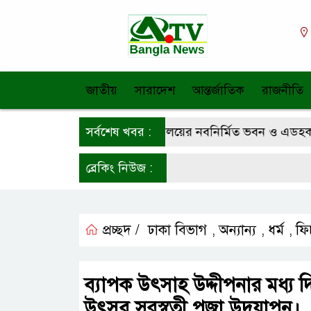
জাতীয়
সারাদেশ
আন্তর্জাতিক
রাজনীতি
কালিহাতীতে চারান উচ্চ বিদ্যালয়ের নবনির্মিত ভবন ও এডহক কম
সর্বশেষ খবর :
ব্রেকিং নিউজ :
প্রচ্ছদ /
ঢাকা বিভাগ
অন্যান্য
ধর্ম
ফি
,
,
,
ব্যাপক উৎসাহ উদ্দীপনার মধ্য দিয
উৎসব সরস্বতী পূজা উদযাপন।