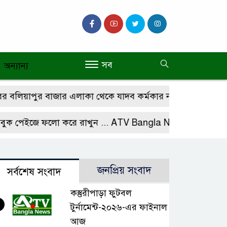
সব
অন্যান্য
িয়াপুর বাজার এলাকা থেকে যাদব কর্মকার নামে এক /শিশু গত ৬ 
েইজে ফলো করে রাখুন ...
ATV Bangla News
জনপ্রিয় সংবাদ
সর্বশেষ সংবাদ
কস্তুরীপাড়া ফুটবল
টুর্নামেন্ট-২০২৬-এর ফাইনাল
আজ