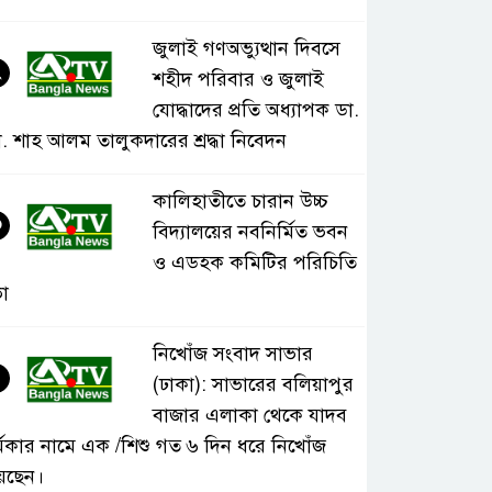
জুলাই গণঅভ্যুত্থান দিবসে
২
শহীদ পরিবার ও জুলাই
যোদ্ধাদের প্রতি অধ্যাপক ডা.
. শাহ আলম তালুকদারের শ্রদ্ধা নিবেদন
কালিহাতীতে চারান উচ্চ
৩
বিদ্যালয়ের নবনির্মিত ভবন
ও এডহক কমিটির পরিচিতি
া
নিখোঁজ সংবাদ সাভার
৪
(ঢাকা): সাভারের বলিয়াপুর
বাজার এলাকা থেকে যাদব
্মকার নামে এক /শিশু গত ৬ দিন ধরে নিখোঁজ
েছেন।