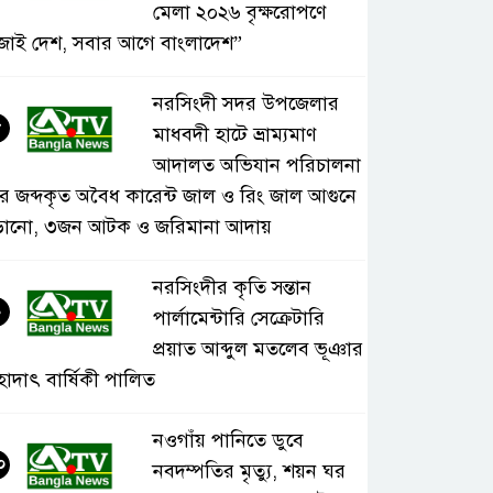
মেলা ২০২৬ বৃক্ষরোপণে
জাই দেশ, সবার আগে বাংলাদেশ”
নরসিংদী সদর উপজেলার
৮
মাধবদী হাটে ভ্রাম্যমাণ
আদালত অভিযান পরিচালনা
ে জব্দকৃত অবৈধ কারেন্ট জাল ও রিং জাল আগুনে
ড়ানো, ৩জন আটক ও জরিমানা আদায়
নরসিংদীর কৃতি সন্তান
৯
পার্লামেন্টারি সেক্রেটারি
প্রয়াত আব্দুল মতলেব ভূঞার
হাদাৎ বার্ষিকী পালিত
নওগাঁয় পানিতে ডুবে
০
নবদম্পতির মৃত্যু, শয়ন ঘর