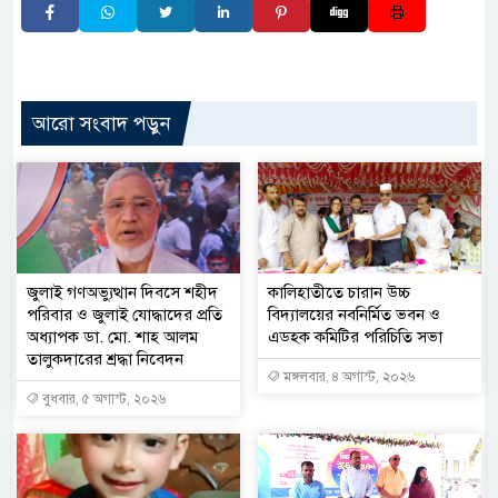
আরো সংবাদ পড়ুন
জুলাই গণঅভ্যুত্থান দিবসে শহীদ
কালিহাতীতে চারান উচ্চ
পরিবার ও জুলাই যোদ্ধাদের প্রতি
বিদ্যালয়ের নবনির্মিত ভবন ও
অধ্যাপক ডা. মো. শাহ আলম
এডহক কমিটির পরিচিতি সভা
তালুকদারের শ্রদ্ধা নিবেদন
মঙ্গলবার, ৪ অগাস্ট, ২০২৬
বুধবার, ৫ অগাস্ট, ২০২৬