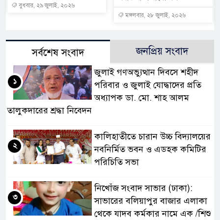
বুধবার, ২৯ জুলাই, ২০২৬
মঙ্গলবার, ২৮ জুলাই, ২০২৬
জনপ্রিয় সংবাদ
সর্বশেষ সংবাদ
জুলাই গণঅভ্যুত্থান দিবসে শহীদ
১
পরিবার ও জুলাই যোদ্ধাদের প্রতি
অধ্যাপক ডা. মো. শাহ আলম
তালুকদারের শ্রদ্ধা নিবেদন
কালিহাতীতে চারান উচ্চ বিদ্যালয়ের
২
নবনির্মিত ভবন ও এডহক কমিটির
পরিচিতি সভা
নিখোঁজ সংবাদ সাভার (ঢাকা):
৩
সাভারের বলিয়াপুর বাজার এলাকা
থেকে যাদব কর্মকার নামে এক /শিশু