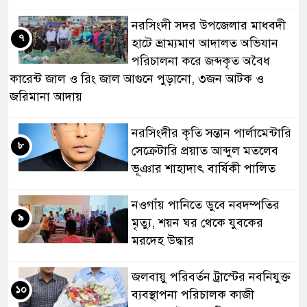
নরসিংদী সদর উপজেলার মাধবদী
৭
হাটে ভ্রাম্যমাণ আদালত অভিযান
পরিচালনা করে জব্দকৃত অবৈধ
কারেন্ট জাল ও রিং জাল আগুনে পুড়ানো, ৩জন আটক ও
জরিমানা আদায়
নরসিংদীর কৃতি সন্তান পার্লামেন্টারি
৮
সেক্রেটারি প্রয়াত আব্দুল মতলেব
ভূঞার শাহাদাৎ বার্ষিকী পালিত
নওগাঁয় পানিতে ডুবে নবদম্পতির
৯
মৃত্যু, শয়ন ঘর থেকে যুবকের
মরদেহ উদ্ধার
জলবায়ু পরিবর্তন ট্রাস্টের নবনিযুক্ত
১০
ব্যবস্থাপনা পরিচালক কাজী