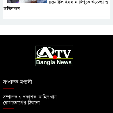
রওনাকুল ইসলাম টিপুকে শুভেচ্ছা ও
অভিনন্দন
সম্পাদক মন্ডলী
সম্পাদক ও প্রকাশক: নাহিদ খান।
যোগাযোগের ঠিকানা