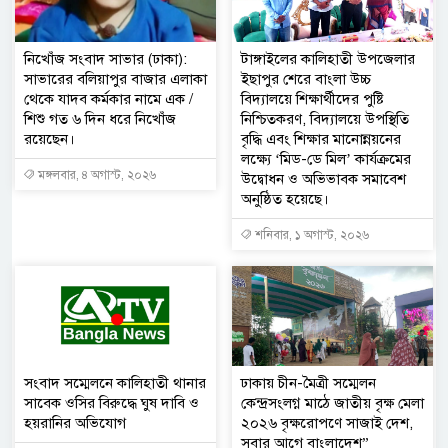
নিখোঁজ সংবাদ সাভার (ঢাকা):
টাঙ্গাইলের কালিহাতী উপজেলার
সাভারের বলিয়াপুর বাজার এলাকা
ইছাপুর শেরে বাংলা উচ্চ
থেকে যাদব কর্মকার নামে এক /
বিদ্যালয়ে শিক্ষার্থীদের পুষ্টি
শিশু গত ৬ দিন ধরে নিখোঁজ
নিশ্চিতকরণ, বিদ্যালয়ে উপস্থিতি
রয়েছেন।
বৃদ্ধি এবং শিক্ষার মানোন্নয়নের
লক্ষ্যে ‘মিড-ডে মিল’ কার্যক্রমের
মঙ্গলবার, ৪ অগাস্ট, ২০২৬
উদ্বোধন ও অভিভাবক সমাবেশ
অনুষ্ঠিত হয়েছে।
শনিবার, ১ অগাস্ট, ২০২৬
সংবাদ সম্মেলনে কালিহাতী থানার
ঢাকায় চীন-মৈত্রী সম্মেলন
সাবেক ওসির বিরুদ্ধে ঘুষ দাবি ও
কেন্দ্রসংলগ্ন মাঠে জাতীয় বৃক্ষ মেলা
হয়রানির অভিযোগ
২০২৬ বৃক্ষরোপণে সাজাই দেশ,
সবার আগে বাংলাদেশ”